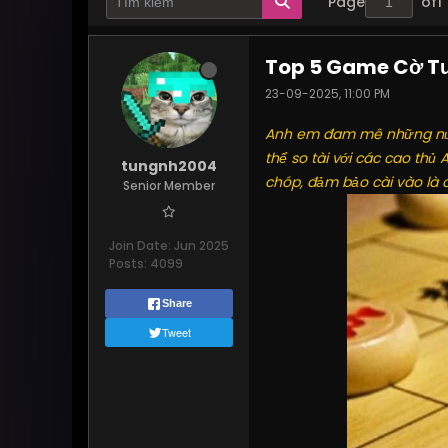
Page
of
1
Top 5 Game Cờ Tướ
23-09-2025, 11:00 PM
Anh em đam mê những nước
thể so tài với các cao thủ
tungnh2004
chóp, đảm bảo cài vào là c
Senior Member
Join Date:
Jun 2025
Posts:
4099
Share
Tweet