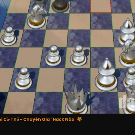
ải Cờ Thế - Chuyên Gia "Hack Não" 🤯