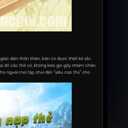
iao diện thân thiện, bàn cờ được thiết kế sắc
ải đố các thế cờ, không bao giờ gây nhàm chán.
o người mới tập chơi đến "siêu cao thủ" cho