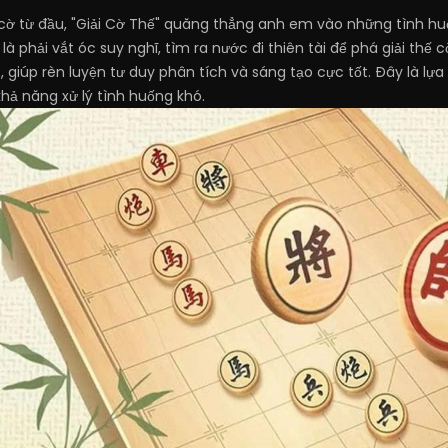
ờ từ đầu, "Giải Cờ Thế" quăng thẳng anh em vào những tình hu
là phải vắt óc suy nghĩ, tìm ra nước đi thiên tài để phá giải thế
 giúp rèn luyện tư duy phân tích và sáng tạo cực tốt. Đây là lự
hả năng xử lý tình huống khó.