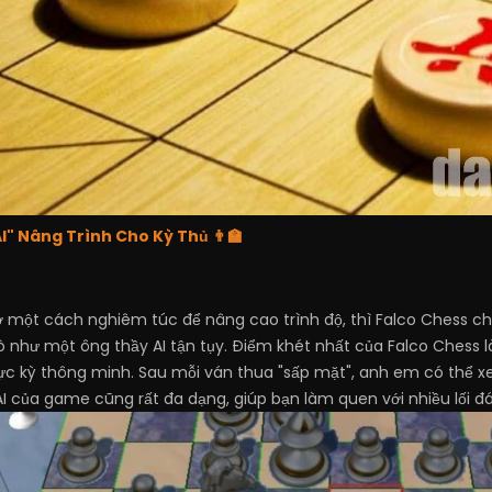
AI" Nâng Trình Cho Kỳ Thủ 👨‍🏫
ột cách nghiêm túc để nâng cao trình độ, thì Falco Chess chín
 như một ông thầy AI tận tụy. Điểm khét nhất của Falco Chess l
ực kỳ thông minh. Sau mỗi ván thua "sấp mặt", anh em có thể xem
 của game cũng rất đa dạng, giúp bạn làm quen với nhiều lối đ