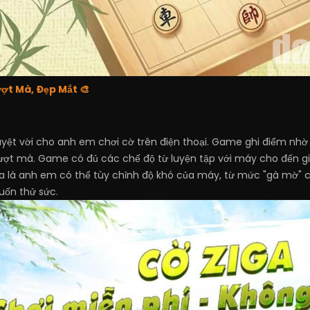
ượt Mà, Đẹp Mắt 🎨
uyệt vời cho anh em chơi cờ trên điện thoại. Game ghi điểm nhờ g
ượt mà. Game có đủ các chế độ từ luyện tập với máy cho đến gi
a là anh em có thể tùy chỉnh độ khó của máy, từ mức "gà mờ" ch
uốn thử sức.