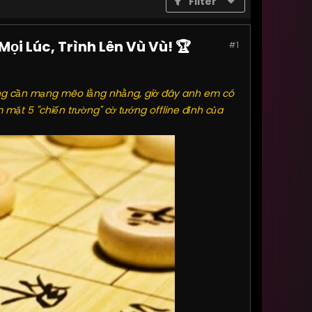
Filter
ọi Lúc, Trình Lên Vù Vù! 🏆
#1
ông cần mạng mẽo lằng nhằng, giờ đây anh em có
 mặt 5 "chiến trường" cờ tướng offline đỉnh của