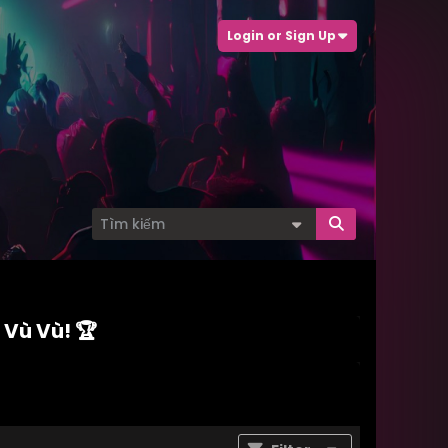
Login or Sign Up
 Vù Vù! 🏆