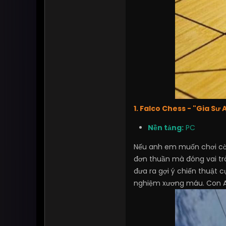
1. Falco Chess - "Gia Sư 
Nền tảng:
PC
Nếu anh em muốn chơi cờ m
đơn thuần mà đóng vai trò
đưa ra gợi ý chiến thuật c
nghiệm xương máu. Con AI