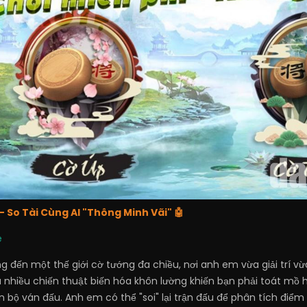
- So Tài Cùng AI "Thông Minh Vãi" 🤖
e
đến một thế giới cờ tướng đa chiều, nơi anh em vừa giải trí vừa
ra nhiều chiến thuật biến hóa khôn lường khiến bạn phải toát mồ 
oàn bộ ván đấu. Anh em có thể "soi" lại trận đấu để phân tích đi