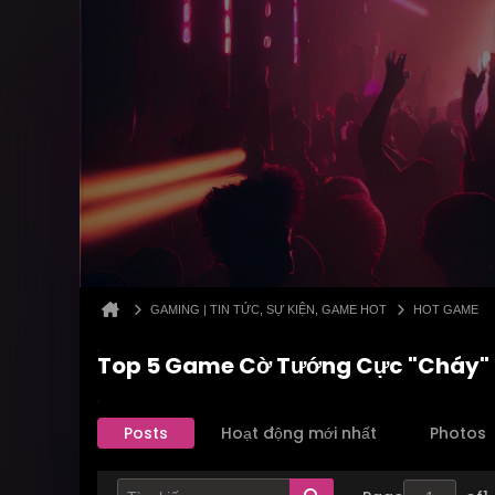
GAMING | TIN TỨC, SỰ KIỆN, GAME HOT
HOT GAME
Top 5 Game Cờ Tướng Cực "Cháy" Trê
Posts
Hoạt động mới nhất
Photos