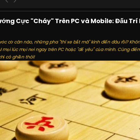
ng Cực "Cháy" Trên PC và Mobile: Đấu Trí M
 cờ cân não, những pha "thí xe bắt mã" kinh điển đâu rồi? Kh
 AI mọi lúc mọi nơi ngay trên PC hoặc "dế yêu" của mình. Cùng điểm
hỉ có ghiền thôi!