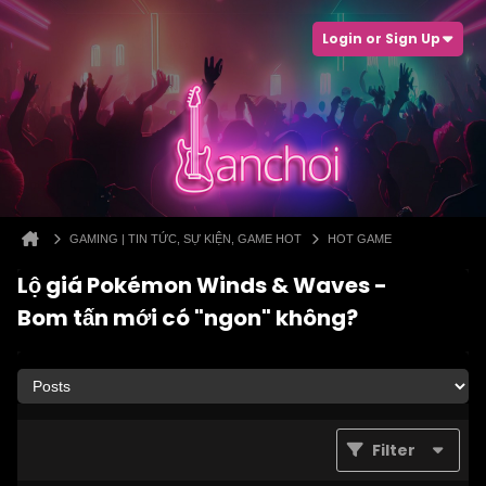
Login or Sign Up
GAMING | TIN TỨC, SỰ KIỆN, GAME HOT
HOT GAME
Lộ giá Pokémon Winds & Waves -
Bom tấn mới có "ngon" không?
Filter