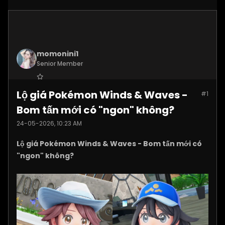
momonini1
Senior Member
Join Date:
Apr 2026
Lộ giá Pokémon Winds & Waves -
#1
Posts:
5408
Bom tấn mới có "ngon" không?
24-05-2026, 10:23 AM
Lộ giá Pokémon Winds & Waves - Bom tấn mới có
"ngon" không?