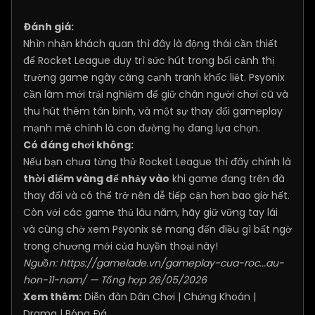
Đánh giá:
Nhìn nhận khách quan thì đây là động thái cần thiết
để Rocket League duy trì sức hút trong bối cảnh thị
trường game ngày càng cạnh tranh khốc liệt. Psyonix
cần làm mới trải nghiệm để giữ chân người chơi cũ và
thu hút thêm tân binh, và một sự thay đổi gameplay
mạnh mẽ chính là con đường họ đang lựa chọn.
Có đáng chơi không:
Nếu bạn chưa từng thử Rocket League thì đây chính là
thời điểm vàng để nhảy vào
khi game đang trên đà
thay đổi và có thể trở nên dễ tiếp cận hơn bao giờ hết.
Còn với các game thủ lâu năm, hãy giữ vững tay lái
và cùng chờ xem Psyonix sẽ mang đến điều gì bất ngờ
trong chương mới của huyền thoại này!
Nguồn:
https://gamelade.vn/gameplay-cua-roc...au-
hon-11-nam/
— Tổng hợp 26/05/2026
Xem thêm:
Diễn đàn Dân Chơi
|
Chứng Khoán
|
Drama
|
Bóng Đá