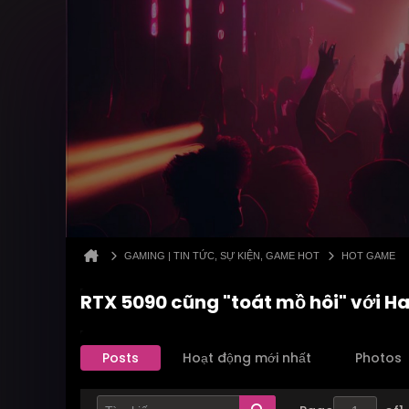
GAMING | TIN TỨC, SỰ KIỆN, GAME HOT
HOT GAME
RTX 5090 cũng "toát mồ hôi" với H
Posts
Hoạt động mới nhất
Photos