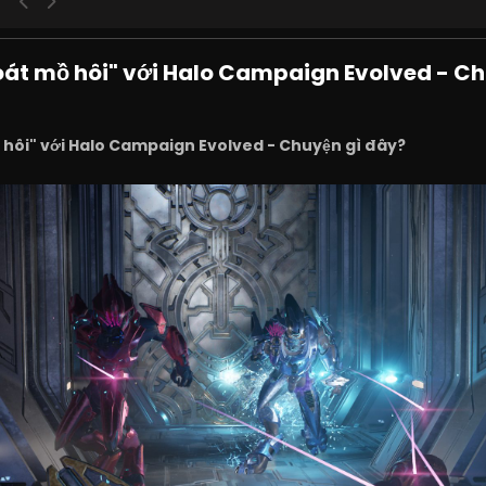
oát mồ hôi" với Halo Campaign Evolved - C
 hôi" với Halo Campaign Evolved - Chuyện gì đây?