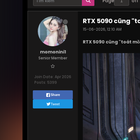
Page
of
1
RTX 5090 cũng "t
15-06-2026, 12:10 AM
RTX 5090 cũng "toát mồ
momonini1
Senior Member
Join Date:
Apr 2026
Posts:
5399
Share
Tweet