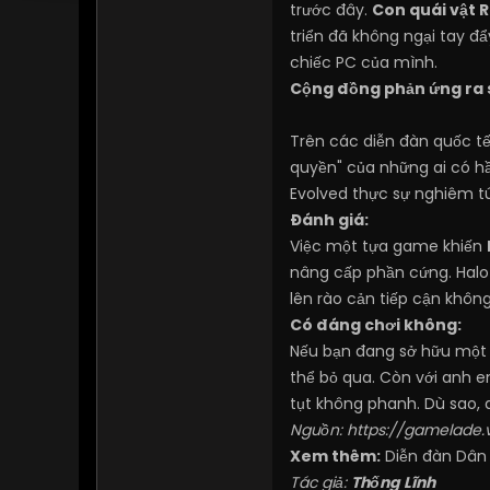
trước đây.
Con quái vật 
triển đã không ngại tay đ
chiếc PC của mình.
Cộng đồng phản ứng ra 
Trên các diễn đàn quốc tế
quyền" của những ai có hầ
Evolved thực sự nghiêm tú
Đánh giá:
Việc một tựa game khiến
nâng cấp phần cứng. Halo
lên rào cản tiếp cận không
Có đáng chơi không:
Nếu bạn đang sở hữu một 
thể bỏ qua. Còn với anh e
tụt không phanh. Dù sao,
Nguồn:
https://gamelade.
Xem thêm:
Diễn đàn Dân
Tác giả:
Thống Lĩnh