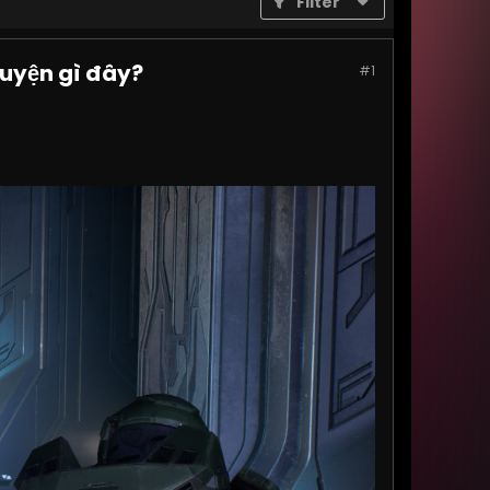
Filter
huyện gì đây?
#1