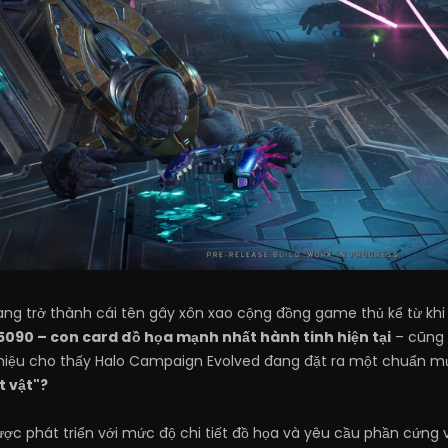
g trở thành cái tên gây xôn xao cộng đồng game thủ kể từ khi 
5090 – con card đồ họa mạnh nhất hành tinh hiện tại
– cũng 
 hiệu cho thấy Halo Campaign Evolved đang đặt ra một chuẩn mự
t vật"?
ợc phát triển với mức độ chi tiết đồ họa và yêu cầu phần cứng 