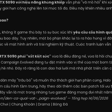
RTX 5090 với hiệu năng khủng khiếp
vẫn phải "vã mồ hôi" khi x
ẩy giới hạn công nghệ lên tới mức tối đa. Điều này khiến nhiều 
sao?
, không ít game thủ bày tỏ sự bức xúc khi
yêu cầu cấu hình qu
u bao dày. Tuy nhiên, một bộ phận khác lại tỏ ra hào hứng vì 
c về mặt hình ảnh và trải nghiệm kỹ thuật. Cuộc tranh luận vẫn 
RTX 5090 phải "vắt kiệt sức"
vừa là điều đáng nể, vừa là hồi 
 Campaign Evolved đang tự đặt mình vào vị thế của một bom tấ
 hề nhỏ. Đây rõ ràng là con dao hai lưỡi mà nhà phát triển cần 
dàn máy "trâu bò" và muốn thử thách giới hạn phần cứng, Halo
m cấu hình tầm trung, hãy theo dõi thêm các bản patch tối ưu tr
 đây vẫn là một trong những tựa game đáng mong đợi nhất năm
vn/den-ca-quai-vat-...paign-evolved/
— Tổng hợp 14/06/2026
 Chơi
|
Chứng Khoán
|
Drama
|
Bóng Đá