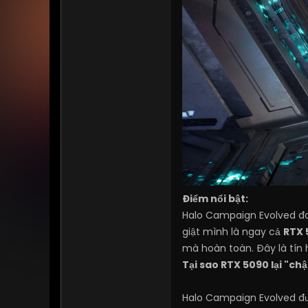
Điểm nổi bật:
Halo Campaign Evolved đan
giật mình là ngay cả
RTX 
mà hoàn toàn. Đây là tín
Tại sao RTX 5090 lại "chậ
Halo Campaign Evolved đư