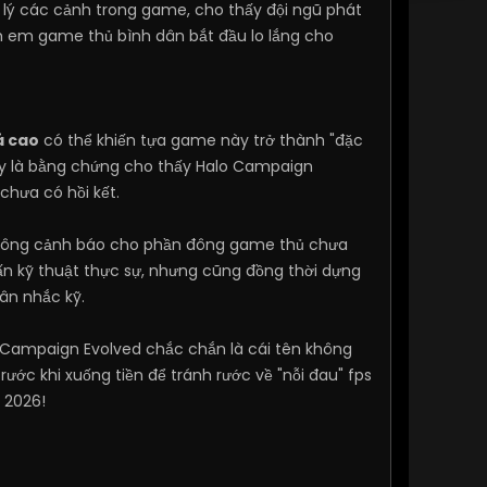
ử lý các cảnh trong game, cho thấy đội ngũ phát
anh em game thủ bình dân bắt đầu lo lắng cho
á cao
có thể khiến tựa game này trở thành "đặc
đây là bằng chứng cho thấy Halo Campaign
chưa có hồi kết.
chuông cảnh báo cho phần đông game thủ chưa
n kỹ thuật thực sự, nhưng cũng đồng thời dựng
cân nhắc kỹ.
 Campaign Evolved chắc chắn là cái tên không
ước khi xuống tiền để tránh rước về "nỗi đau" fps
 2026!