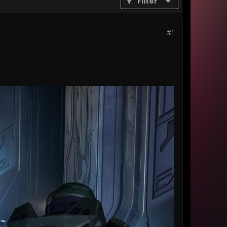
Filter
#1