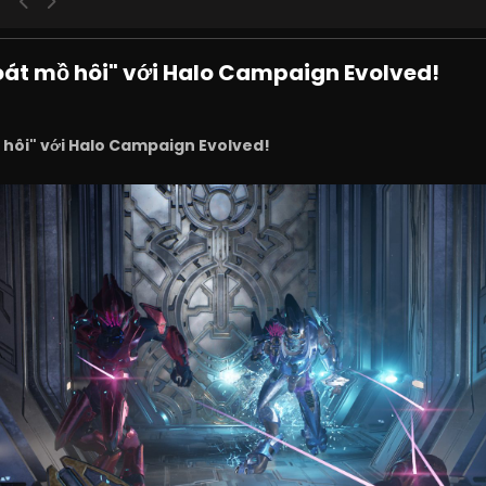
oát mồ hôi" với Halo Campaign Evolved!
 hôi" với Halo Campaign Evolved!