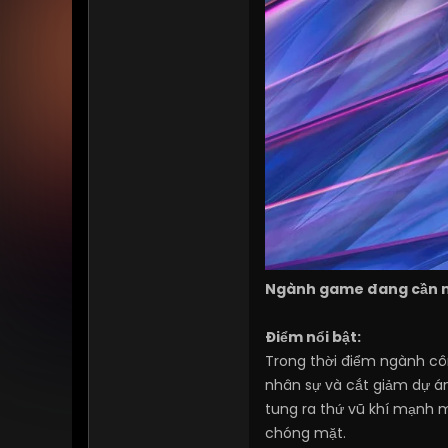
Ngành game đang cần m
Điểm nổi bật:
Trong thời điểm ngành côn
nhân sự và cắt giảm dự á
tung ra thứ vũ khí mạnh m
chóng mặt.