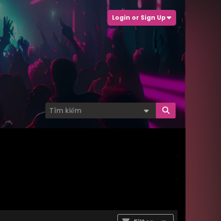
Login or Sign Up