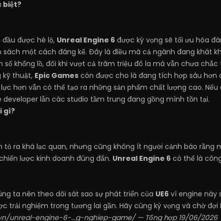
 biệt?
 đầu được hé lộ,
Unreal Engine 6
được kỳ vọng sẽ tối ưu hóa đán
gân sách một cách đáng kể. Đây là điều mà cả ngành đang khát k
n số khổng lồ, đôi khi vượt cả trăm triệu đô la mà vẫn chưa chắc
 kỹ thuật,
Epic Games
còn được cho là đang tích hợp sâu hơn c
lực hơn vẫn có thể tạo ra những sản phẩm chất lượng cao. Nếu đ
e developer lẫn các studio tầm trung đang gồng mình tồn tại.
 gì?
 tỏ ra khá lạc quan, nhưng cũng không ít người cảnh báo rằng 
 chiến lược kinh doanh đúng đắn.
Unreal Engine 6
có thể là công
ng ta nên theo dõi sát sao sự phát triển của
UE6
vì engine này 
 trải nghiệm trong tương lai gần. Hãy cùng kỳ vọng và chờ đợi
vn/unreal-engine-6-...g-nghiep-game/
— Tổng hợp 19/06/2026