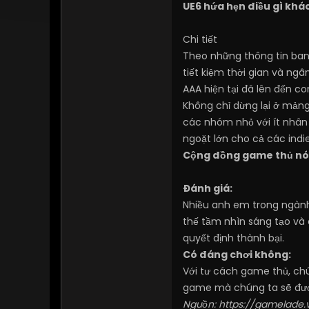
UE6 hứa hẹn điều gì khác
Chi tiết
Theo những thông tin ban
tiết kiệm thời gian và n
AAA hiện tại đã lên đến co
Không chỉ dừng lại ở mảng
các nhóm nhỏ với ít nhân 
ngoặt lớn cho cả các indi
Cộng đồng game thủ nói
Đánh giá:
Nhiều anh em trong ngành
thế tầm nhìn sáng tạo và
quyết định thành bại.
Có đáng chơi không:
Với tư cách game thủ, chú
game mà chúng ta sẽ được
Nguồn:
https://gamelade.