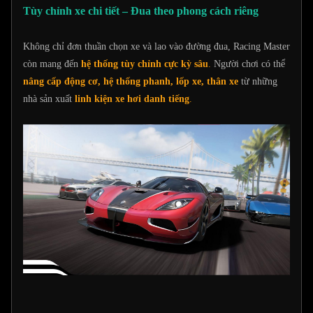
Tùy chỉnh xe chi tiết – Đua theo phong cách riêng
Không chỉ đơn thuần chọn xe và lao vào đường đua, Racing Master
còn mang đến
hệ thống tùy chỉnh cực kỳ sâu
.
Người chơi có thể
nâng cấp động cơ, hệ thống phanh, lốp xe, thân xe
từ những
nhà sản xuất
linh kiện xe hơi danh tiếng
.