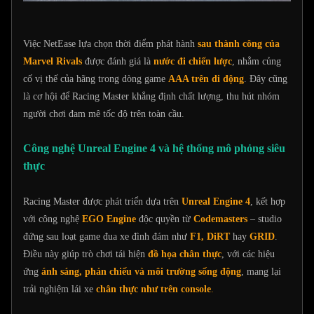
Việc NetEase lựa chọn thời điểm phát hành
sau thành công của
Marvel Rivals
được đánh giá là
nước đi chiến lược
, nhằm củng
cố vị thế của hãng trong dòng game
AAA trên di động
. Đây cũng
là cơ hội để Racing Master khẳng định chất lượng, thu hút nhóm
người chơi đam mê tốc độ trên toàn cầu.
Công nghệ Unreal Engine 4 và hệ thống mô phỏng siêu
thực
Racing Master được phát triển dựa trên
Unreal Engine 4
, kết hợp
với công nghệ
EGO Engine
độc quyền từ
Codemasters
– studio
đứng sau loạt game đua xe đình đám như
F1, DiRT
hay
GRID
.
Điều này giúp trò chơi tái hiện
đồ họa chân thực
, với các hiệu
ứng
ánh sáng, phản chiếu và môi trường sống động
, mang lại
trải nghiệm lái xe
chân thực như trên console
.