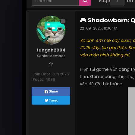
Page
of
1
🎮 Shadowborn: Q
22-09-2025, 11:30 PM
Yo anh em mê cày cuốc, ch
2025 đây. Xin giới thiệu
tungnh2004
vào màn hình không rời.
Senior Member
Hiện tại game vẫn đang t
Join Date:
Jun 2025
hơn. Game cũng nhẹ hều, 
Posts:
4099
vẫn đủ độ thử thách.
Share
Tweet