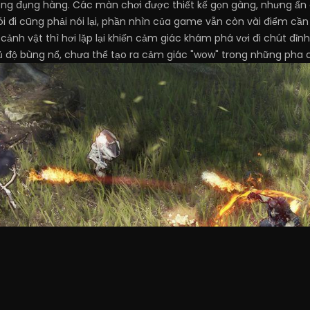
hông đụng hàng. Các màn chơi được thiết kế gọn gàng, nhưng ẩn 
 đi cũng phải nói lại, phần nhìn của game vẫn còn vài điểm cần c
nh vật thì hơi lặp lại khiến cảm giác khám phá vơi đi chút đỉn
ủ độ bùng nổ, chưa thể tạo ra cảm giác "wow" trong những pha 