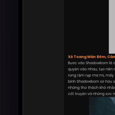
Xé Toang Màn Đêm, Cân 
Bước vào Shadowborn là 
quyện vào nhau, tạo nên m
rừng rậm rạp ma mị, mấy 
binh Shadowborn sở hữu sứ
những thử thách khó nhằn.
cốt truyện và những sức 