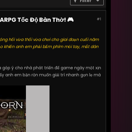
Filter
ARPG Tốc Độ Bàn Thờ! 🎮
#1
ng hổi vừa thổi vừa chơi cho giai đoạn cuối năm
ảo khiến anh em phải bấm phím mỏi tay, mắt dán
a góp ý cho nhà phát triển để game ngày một xịn
ấy anh em bận rộn muốn giải trí nhanh gọn lẹ mà