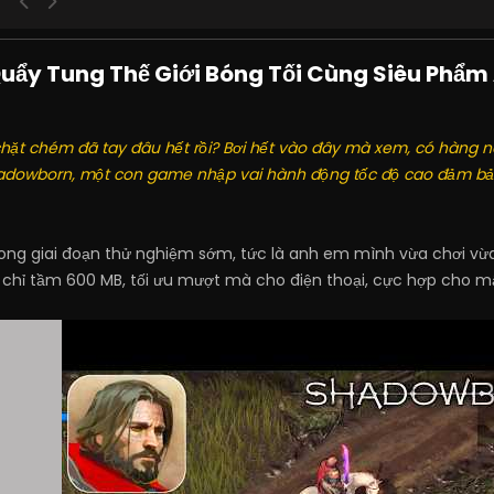
uẩy Tung Thế Giới Bóng Tối Cùng Siêu Phẩm 
ặt chém đã tay đâu hết rồi? Bơi hết vào đây mà xem, có hàng nó
 Shadowborn, một con game nhập vai hành động tốc độ cao đảm b
rong giai đoạn thử nghiệm sớm, tức là anh em mình vừa chơi vừ
chỉ tầm 600 MB, tối ưu mượt mà cho điện thoại, cực hợp cho m