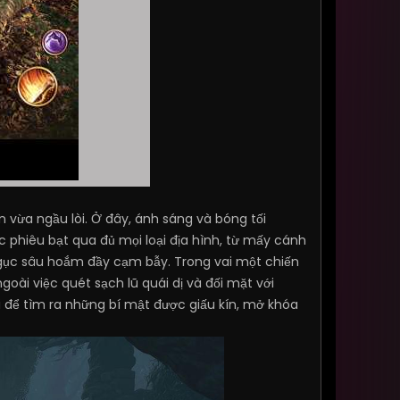
n vừa ngầu lòi. Ở đây, ánh sáng và bóng tối
 phiêu bạt qua đủ mọi loại địa hình, từ mấy cánh
gục sâu hoắm đầy cạm bẫy. Trong vai một chiến
ài việc quét sạch lũ quái dị và đối mặt với
 để tìm ra những bí mật được giấu kín, mở khóa