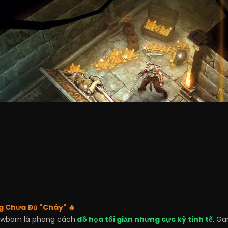
ng Chưa Đủ "Cháy" 🔥
wborn là phong cách
đồ họa tối giản nhưng cực kỳ tinh tế
. G