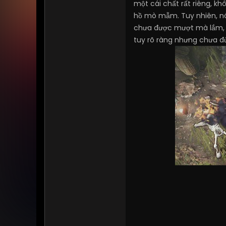
một cái chất rất riêng, k
hồ mò mẫm. Tuy nhiên, nói
chưa được mượt mà lắm, cả
tuy rõ ràng nhưng chưa đ