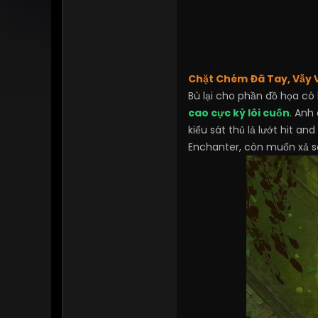
Chặt Chém Đã Tay, Vẫy 
Bù lại cho phần đồ họa có
cao cực kỳ lôi cuốn
. Anh
kiểu sát thủ lả lướt hit a
Enchanter, còn muốn xả s