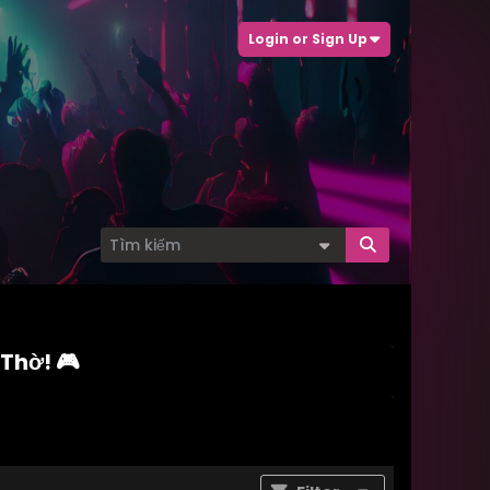
Login or Sign Up
Thờ! 🎮