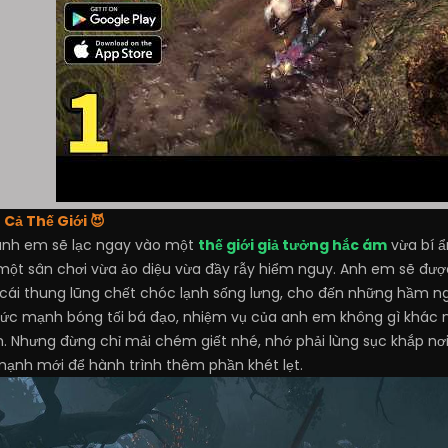
Cả Thế Giới 😈
anh em sẽ lạc ngay vào một
thế giới giả tưởng hắc ám
vừa bí ẩ
ột sân chơi vừa ảo diệu vừa đầy rẫy hiểm nguy. Anh em sẽ được
cái thung lũng chết chóc lạnh sống lưng, cho đến những hầm n
c mạnh bóng tối bá đạo, nhiệm vụ của anh em không gì khác ngo
 Nhưng đừng chỉ mải chém giết nhé, nhớ phải lùng sục khắp nơi
mạnh mới để hành trình thêm phần khét lẹt.