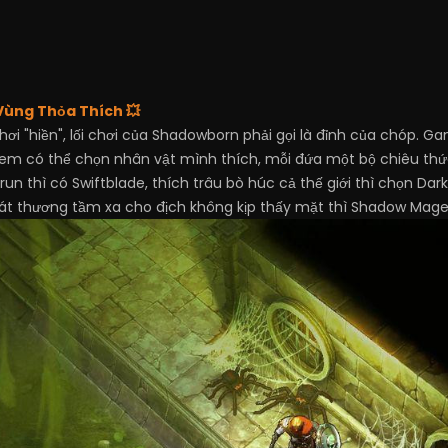
Vùng Thỏa Thích 💥
 hơi "hiền", lối chơi của Shadowborn phải gọi là đỉnh của chóp.
 em có thể chọn nhân vật mình thích, mỗi đứa một bộ chiêu th
nd run thì có Swiftblade, thích trâu bò húc cả thế giới thì chọn Da
át thương tầm xa cho địch không kịp thấy mặt thì Shadow Mage 