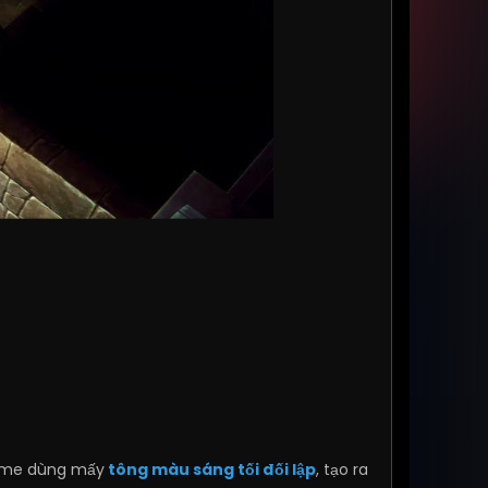
ame dùng mấy
tông màu sáng tối đối lập
, tạo ra