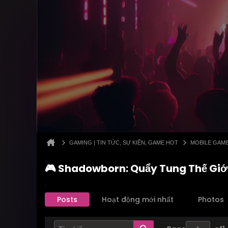
GAMING | TIN TỨC, SỰ KIỆN, GAME HOT
MOBILE GAM
🎮 Shadowborn: Quẩy Tung Thế Giới
Posts
Hoạt động mới nhất
Photos