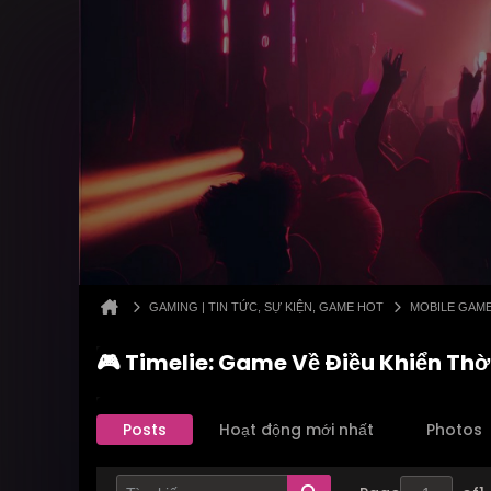
GAMING | TIN TỨC, SỰ KIỆN, GAME HOT
MOBILE GAM
🎮 Timelie: Game Về Điều Khiển Thờ
Posts
Hoạt động mới nhất
Photos