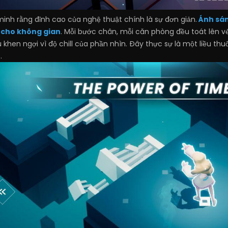
inh rằng đỉnh cao của nghệ thuật chính là sự đơn giản.
Ánh sán
 cho không gian
. Mỗi bước chân, mỗi căn phòng đều toát lên 
ù khen ngợi vì độ chill của phần nhìn. Đây thực sự là một liều t
.