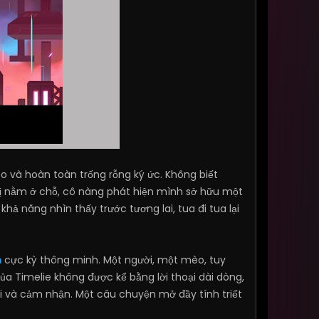
ẽo và hoàn toàn trống rỗng ký ức. Không biết
hú vị nằm ở chỗ, cô nàng phát hiện mình sở hữu một
ả năng nhìn thấy trước tương lai, tua đi tua lại
m
cực kỳ thông minh. Một người, một mèo, tuy
 của Timelie không được kể bằng lời thoại dài dòng,
i và cảm nhận. Một câu chuyện mở đầy tính triết