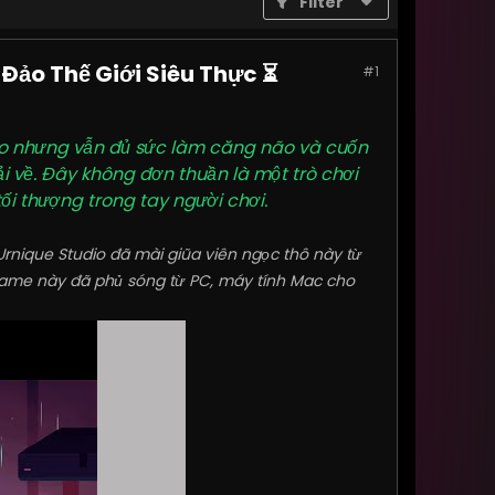
Filter
Đảo Thế Giới Siêu Thực ⏳
#1
ào nhưng vẫn đủ sức làm căng não và cuốn
i về. Đây không đơn thuần là một trò chơi
tối thượng trong tay người chơi.
Urnique Studio đã mài giũa viên ngọc thô này từ
game này đã phủ sóng từ PC, máy tính Mac cho