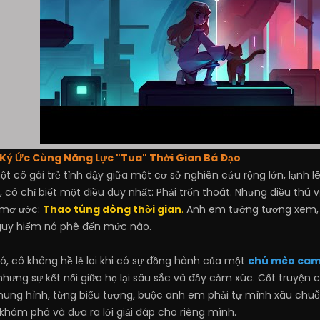
 Ký Ức Cùng Năng Lực "Tua" Thời Gian Bá Đạo
t cô gái trẻ tỉnh dậy giữa một cơ sở nghiên cứu rộng lớn, lạnh l
đây, cô chỉ biết một điều duy nhất: Phải trốn thoát. Nhưng điều t
 mơ ước:
Thao túng dòng thời gian
.
Anh em tưởng tượng xem, kh
nguy hiểm nó phê đến mức nào.
ó, cô không hề lẻ loi khi có sự đồng hành của một
chú mèo ca
o nhưng sự kết nối giữa họ lại sâu sắc và đầy cảm xúc. Cốt truyện
hung hình, từng biểu tượng, buộc anh em phải tự mình xâu chuỗ
khám phá và đưa ra lời giải đáp cho riêng mình.