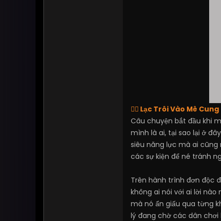
🕵️‍♂️
Lạc Trôi Vào Mê Cung
Câu chuyện bắt đầu khi mộ
mình là ai, tại sao lại ở 
siêu năng lực mà ai cũng
các sự kiện để né tránh 
Trên hành trình đơn độc đ
không ai nói với ai lời nà
mà nó ẩn giấu qua từng k
lý đang chờ các dân chơi 