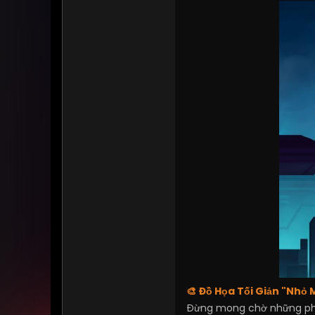
🎨
Đồ Họa Tối Giản "Nhỏ 
Đừng mong chờ những pha c