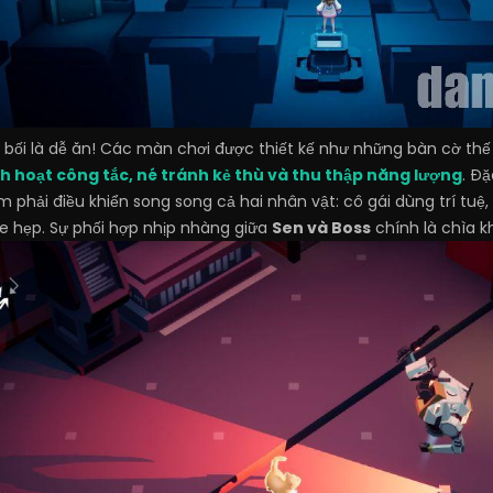
bối là dễ ăn! Các màn chơi được thiết kế như những bàn cờ thế
h hoạt công tắc, né tránh kẻ thù và thu thập năng lượng
. Đ
em phải điều khiển song song cả hai nhân vật: cô gái dùng trí t
e hẹp. Sự phối hợp nhịp nhàng giữa
Sen và Boss
chính là chìa k