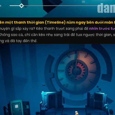
ên một thanh thời gian (Timeline) nằm ngay bên dưới màn 
uyện gì sắp xảy ra? Kéo thanh trượt sang phải để
nhìn trước tư
Không sao cả, chỉ cần kéo nhẹ sang trái để tua ngược thời gian, 
g và đã tay đến thế.