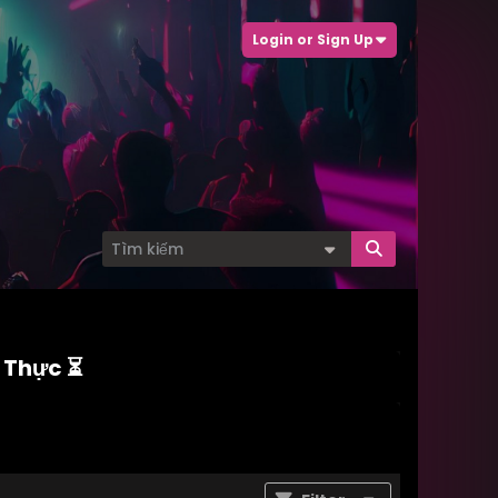
Login or Sign Up
u Thực ⏳