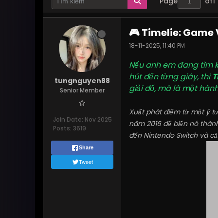
Page
of
1
🎮 Timelie: Game 
18-11-2025, 11:40 PM
Nếu anh em đang tìm k
hút đến từng giây, thì
T
tungnguyen88
giải đố, mà là một hành 
Senior Member
Xuất phát điểm từ một ý tư
Join Date:
Nov 2025
năm 2016 để biến nó thàn
Posts:
3619
đến Nintendo Switch và cả 
Share
Tweet