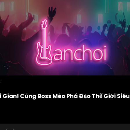
E
i Gian! Cùng Boss Mèo Phá Đảo Thế Giới Siê