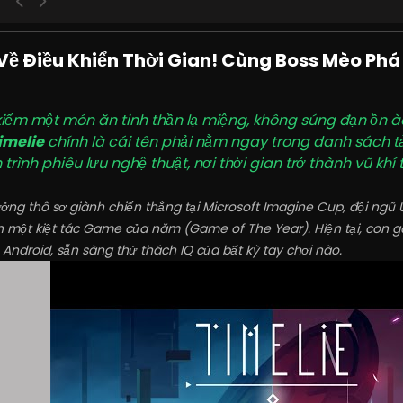
Về Điều Khiển Thời Gian! Cùng Boss Mèo Phá 
iếm một món ăn tinh thần lạ miệng, không súng đạn ồn 
imelie
chính là cái tên phải nằm ngay trong danh sách tả
trình phiêu lưu nghệ thuật, nơi thời gian trở thành vũ khí 
ởng thô sơ giành chiến thắng tại Microsoft Imagine Cup, đội ngũ 
h một kiệt tác Game của năm (Game of The Year). Hiện tại, con 
Android, sẵn sàng thử thách IQ của bất kỳ tay chơi nào.