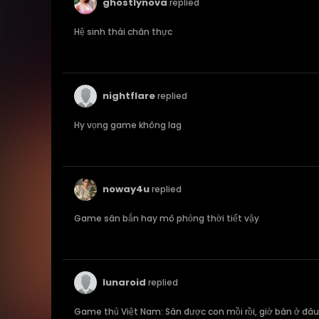
ghostlynova
replied
Hệ sinh thái chân thực
nightflare
replied
Hy vọng game không lag
noway4u
replied
Game săn bắn hay mô phỏng thời tiết vậy
lunaroid
replied
Game thủ Việt Nam: Săn được con mồi rồi, giờ bán ở đâ