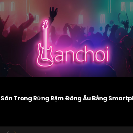
E
 Đi Săn Trong Rừng Rậm Đông Âu Bằng Smart