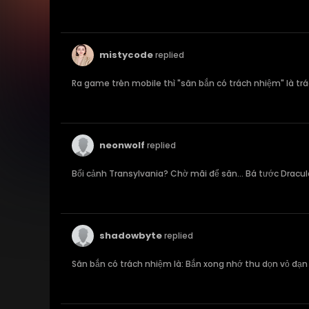
mistycode
replied
Ra game trên mobile thì "săn bắn có trách nhiệm" là tr
neonwolf
replied
Bối cảnh Transylvania? Chờ mãi để săn... Bá tước Dracul
shadowbyte
replied
Săn bắn có trách nhiệm là: Bắn xong nhớ thu dọn vỏ đạn 