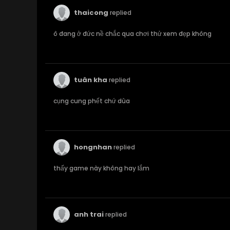
thaicong
replied
ô đang ở đức nề chắc qua chơi thử xem đẹp không
tuân kha
replied
cụng cung phết chứ dùa
hongnhan
replied
thấy game này không hay lắm
anh trai
replied