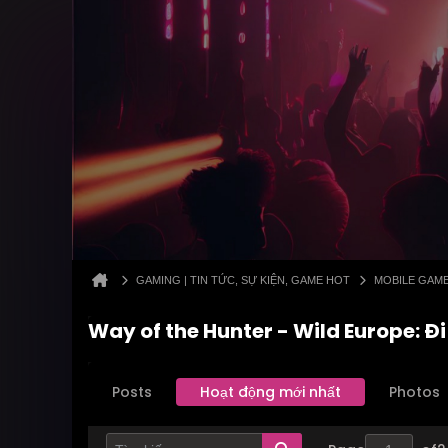
GAMING | TIN TỨC, SỰ KIỆN, GAME HOT
MOBILE GAM
Way of the Hunter - Wild Europe:
Posts
Hoạt động mới nhất
Photos