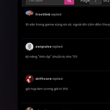
Page
of
2
frostlink
replied
Đi săn trong game súng xịn xò, ngoài đời cầm điện thoại đi
zenpulse
replied
kỹ năng "rình rập" chuẩn bị cho Tết
driftcore
replied
gói nạp kim cương giá rẻ thô