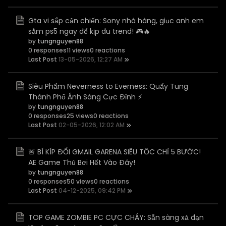
Gta vi sắp cận chiến: Sony nhá hàng, giục anh em
sắm ps5 ngay để kịp đu trend! 🎮🔥
by
tungnguyen88
0 responses
11 views
0 reactions
Last Post
13-05-2026, 12:27 AM
Siêu Phẩm Neverness to Everness: Quẩy Tung
Thành Phố Ánh Sáng Cực Đỉnh ⚡
by
tungnguyen88
0 responses
25 views
0 reactions
Last Post
02-05-2026, 12:02 AM
🚨 BÍ KÍP ĐỔI GMAIL GARENA SIÊU TỐC CHỈ 5 BƯỚC!
AE Game Thủ Bơi Hết Vào Đây!
by
tungnguyen88
0 responses
50 views
0 reactions
Last Post
04-12-2025, 09:42 PM
TOP GAME ZOMBIE PC CỰC CHÁY: Sẵn sàng xả đạn