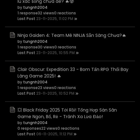
lũ xác sống chưa ae? 🔥🧟
by
tungnh2004
1 response
32 views
0 reactions
Last Post
23-11-2025, 11:02 PM
Ninja Gaiden 4: Team Mê NINJA Sẵn Sàng Chưa?🔥
by
tungnh2004
1 response
30 views
0 reactions
Last Post
23-11-2025, 10:55 PM
Clair Obscur: Expedition 33 - Bom Tấn RPG Thổi Bay
Làng Game 2025! 🔥
by
tungnh2004
1 response
23 views
0 reactions
Last Post
23-11-2025, 10:52 PM
💥 Black Friday 2025 Tới Rồi! Tổng Hợp Sàn Săn
Game Ngon, Bổ, Rẻ - Tránh Xa Lừa Đảo!
by
tungnh2004
0 responses
22 views
0 reactions
Last Post
06-11-2025, 11:12 PM