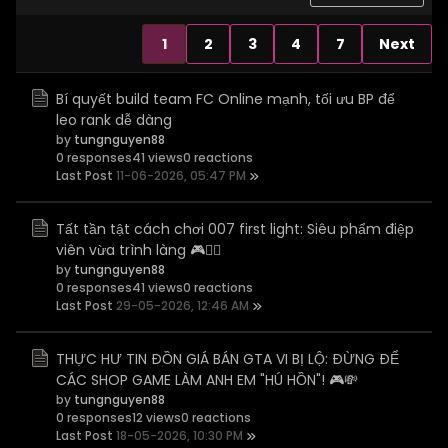
1
2
3
4
7
Next
Bí quyết build team FC Online mạnh, tối ưu BP để
leo rank dễ dàng
by
tungnguyen88
0 responses
41 views
0 reactions
Last Post
11-06-2026, 05:47 PM
Tất tần tật cách chơi 007 first light: Siêu phẩm điệp
viên vừa trình làng 🎮🕵️‍♂️
by
tungnguyen88
0 responses
41 views
0 reactions
Last Post
29-05-2026, 12:46 AM
THỰC HƯ TIN ĐỒN GIÁ BÁN GTA VI BỊ LỘ: ĐỪNG ĐỂ
CÁC SHOP GAME LÀM ANH EM "HÚ HỒN"! 🎮💸
by
tungnguyen88
0 responses
12 views
0 reactions
Last Post
18-05-2026, 10:30 PM