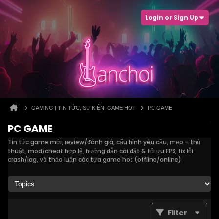
Login or Sign Up
GAMING | TIN TỨC, SỰ KIỆN, GAME HOT
PC GAME
PC GAME
Tin tức game mới, review/đánh giá, cấu hình yêu cầu, mẹo – thủ
thuật, mod/cheat hợp lệ, hướng dẫn cài đặt & tối ưu FPS, fix lỗi
crash/lag, và thảo luận các tựa game hot (offline/online)
Filter