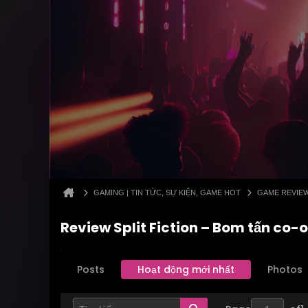
GAMING | TIN TỨC, SỰ KIỆN, GAME HOT
GAME REVIE
Review Split Fiction – Bom tấn co-
Posts
Hoạt động mới nhất
Photos