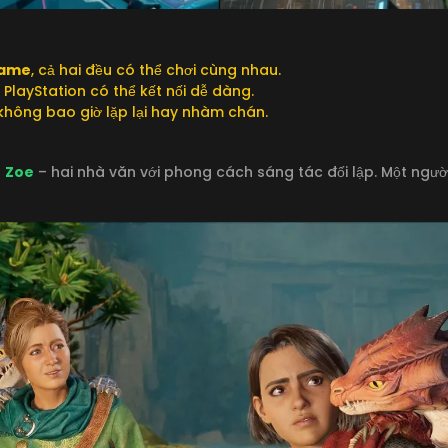
game
, cả hai đều có thể chơi cùng nhau.
 PlayStation có thể kết nối dễ dàng.
 không bao giờ lặp lại hay nhàm chán.
à
Zoe
– hai nhà văn với phong cách sáng tác đối lập. Một ngư