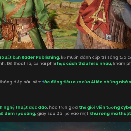
 xuất bản Rader Publishing
, kẻ muốn đánh cắp trí sáng tạo củ
h. Để thoát ra, cả hai phải
học cách thấu hiểu nhau
, khám p
thông điệp sâu sắc:
t
ác động tiêu cực của AI lên những nhà 
h nghệ thuật độc đáo
, hòa trộn giữa
thế giới viễn tưởng cy
hố đêm rực sáng
, giây sau đã lạc vào một
khu rừng ma thuật