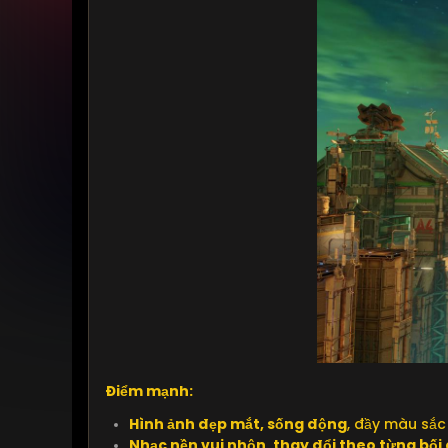
Điểm mạnh:
Hình ảnh đẹp mắt, sống động
, đầy màu sắc 
Nhạc nền vui nhộn, thay đổi theo từng bối