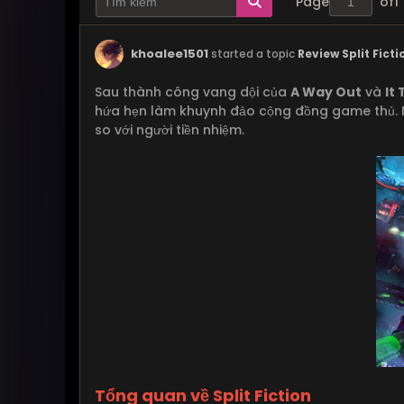
Page
of
1
khoalee1501
started a topic
Review Split Fic
Sau thành công vang dội của
A Way Out
và
It
hứa hẹn làm khuynh đảo cộng đồng game thủ. Ng
so với người tiền nhiệm.
Tổng quan về Split Fiction