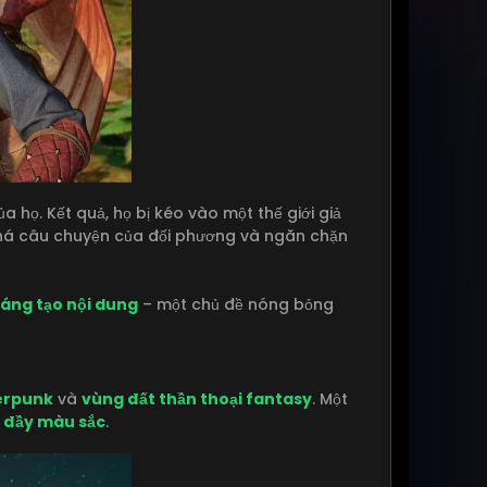
a họ. Kết quả, họ bị kéo vào một thế giới giả
há câu chuyện của đối phương và ngăn chặn
sáng tạo nội dung
– một chủ đề nóng bỏng
berpunk
và
vùng đất thần thoại fantasy
. Một
 đầy màu sắc
.