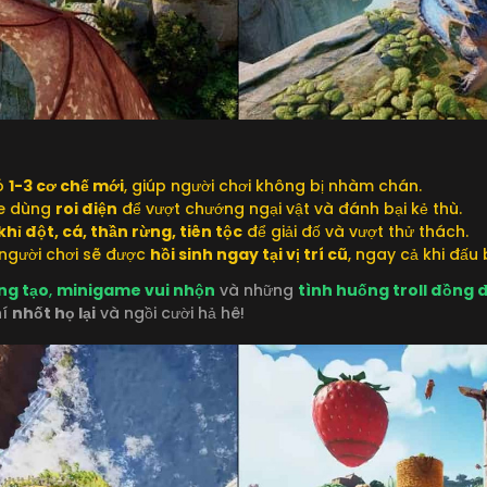
có
1-3 cơ chế mới
, giúp người chơi không bị nhàm chán.
oe dùng
roi điện
để vượt chướng ngại vật và đánh bại kẻ thù.
khỉ đột, cá, thần rừng, tiên tộc
để giải đố và vượt thử thách.
, người chơi sẽ được
hồi sinh ngay tại vị trí cũ
, ngay cả khi đấu 
ng tạo
,
minigame vui nhộn
và những
tình huống troll đồng đ
hí
nhốt họ lại
và ngồi cười hả hê!