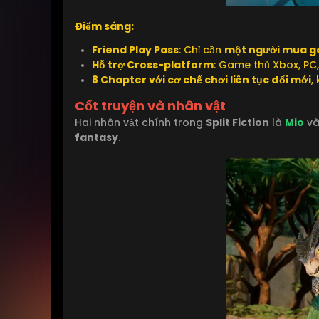
Điểm sáng:
Friend Play Pass
: Chỉ cần
một người mua 
Hỗ trợ Cross-platform
: Game thủ Xbox, PC,
8 Chapter với cơ chế chơi liên tục đổi mới
,
Cốt truyện và nhân vật
Hai nhân vật chính trong
Split Fiction
là
Mio
v
fantasy
.