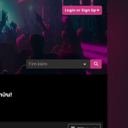
Login or Sign Up
 hữu!