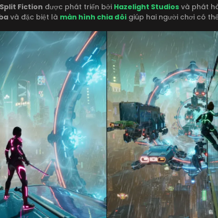
Split Fiction
được phát triển bởi
Hazelight Studios
và phát h
 ba
và đặc biệt là
màn hình chia đôi
giúp hai người chơi có th