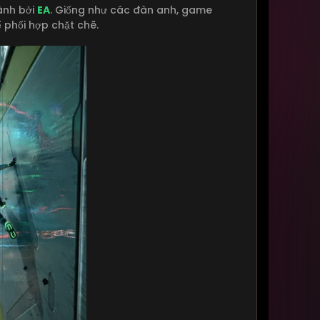
ành bởi
EA
. Giống như các đàn anh, game
ể phối hợp chặt chẽ.