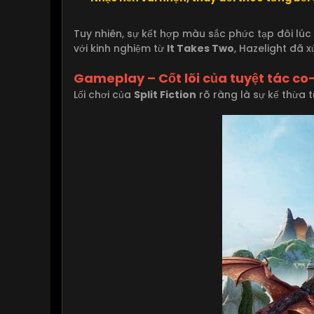
Tuy nhiên, sự kết hợp màu sắc phức tạp đôi lúc
với kinh nghiệm từ
It Takes Two
, Hazelight đã x
Gameplay – Cốt lõi của tuyệt tác co
Lối chơi của
Split Fiction
rõ ràng là sự kế thừa 