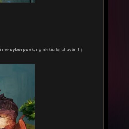
ời mê
cyberpunk
, người kia lại chuyên trị