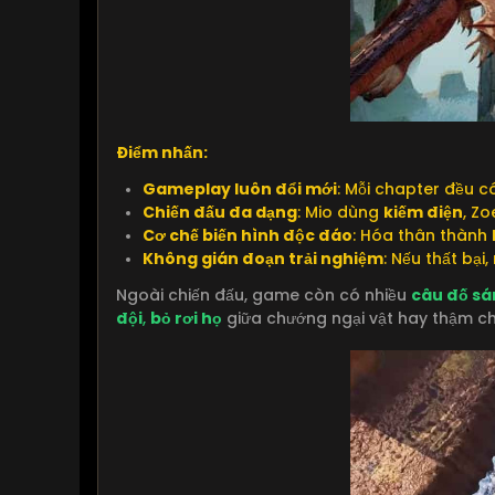
Điểm nhấn:
Gameplay luôn đổi mới
: Mỗi chapter đều 
Chiến đấu đa dạng
: Mio dùng
kiếm điện
, Z
Cơ chế biến hình độc đáo
: Hóa thân thành
Không gián đoạn trải nghiệm
: Nếu thất bại
Ngoài chiến đấu, game còn có nhiều
câu đố sá
đội
,
bỏ rơi họ
giữa chướng ngại vật hay thậm c