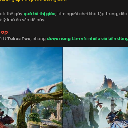
 có thể gây
quá tải thị giác
, làm người chơi khó tập trung, đặc 
ử lý khá ổn vấn đề này.
-op
từ
It Takes Two
, nhưng
được nâng tầm với nhiều cải tiến đáng