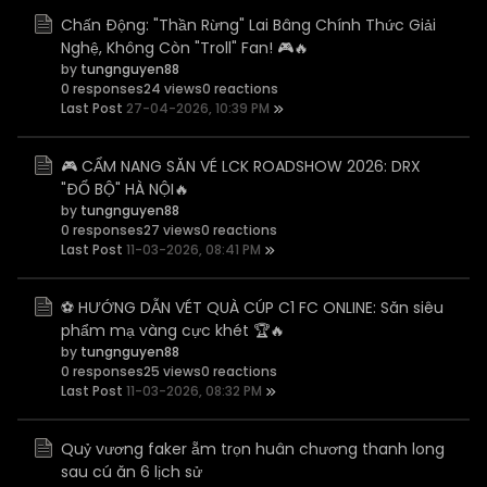
Chấn Động: "Thần Rừng" Lai Bâng Chính Thức Giải
Nghệ, Không Còn "Troll" Fan! 🎮🔥
by
tungnguyen88
0 responses
24 views
0 reactions
Last Post
27-04-2026, 10:39 PM
🎮 CẨM NANG SĂN VÉ LCK ROADSHOW 2026: DRX
"ĐỔ BỘ" HÀ NỘI🔥
by
tungnguyen88
0 responses
27 views
0 reactions
Last Post
11-03-2026, 08:41 PM
⚽️ HƯỚNG DẪN VÉT QUÀ CÚP C1 FC ONLINE: Săn siêu
phẩm mạ vàng cực khét 🏆🔥
by
tungnguyen88
0 responses
25 views
0 reactions
Last Post
11-03-2026, 08:32 PM
Quỷ vương faker ẵm trọn huân chương thanh long
sau cú ăn 6 lịch sử