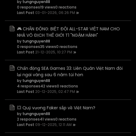
by
tungnguyen88
0 responses
19 views
0 reactions
Last Post
03-01-2026, 06:26 PM
🎮 CHẤN ĐỘNG: BIỆT ĐỘI ALL-STAR VIỆT NAM CHO
NHÀ VÔ ĐỊCH THẾ GIỚI T1 "NGẬM HÀNH"
by
tungnguyen88
0 responses
35 views
0 reactions
Last Post
21-12-2025, 10:27 PM
Chấn động SEA Games 33: Liên Quân Việt Nam đòi
lại ngai vàng sau 6 năm tủi hờn
by
tungnguyen88
4 responses
42 views
0 reactions
Last Post
20-12-2025, 02:47 PM
💥 Quỷ vương Faker sắp về Việt Nam?
by
tungnguyen88
2 responses
41 views
0 reactions
Last Post
09-12-2025, 12:11 AM