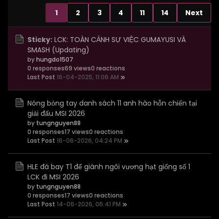
1
2
3
4
11
14
Next
Sticky:
LCK: TOÀN CẢNH SỰ VIỆC GUMAYUSI VÀ
SMASH (Updating)
by
hungdo1507
0 responses
69 views
0 reactions
Last Post
16-04-2025, 11:06 AM
Nóng bỏng tay danh sách 11 anh hào hỗn chiến tại
giải đấu MSI 2026
by
tungnguyen88
0 responses
17 views
0 reactions
Last Post
16-06-2026, 04:24 PM
HLE đá bay T1 để giành ngôi vương hạt giống số 1
LCK đi MSI 2026
by
tungnguyen88
0 responses
17 views
0 reactions
Last Post
14-06-2026, 06:41 PM