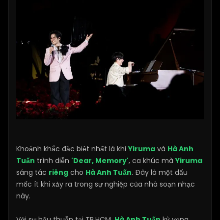
Khoảnh khắc đặc biệt nhất là khi
Yiruma
và
Hà Anh
Tuấn
trình diễn
'Dear, Memory'
, ca khúc mà
Yiruma
sáng tác
riêng
cho
Hà Anh Tuấn
. Đây là một dấu
mốc ít khi xảy ra trong sự nghiệp của nhà soạn nhạc
này.
Với sự hậu thuẫn tại TP.HCM,
Hà Anh Tuấn
kỳ vọng