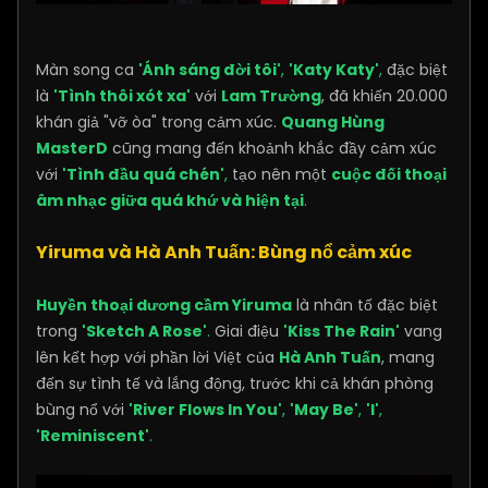
Màn song ca
'Ánh sáng đời tôi'
,
'Katy Katy'
,
đặc biệt
là
'Tình thôi xót xa'
với
Lam Trường
, đã khiến 20.000
khán giả "vỡ òa" trong cảm xúc.
Quang Hùng
MasterD
cũng mang đến khoảnh khắc đầy cảm xúc
với
'Tình đầu quá chén'
,
tạo nên một
cuộc đối thoại
âm nhạc giữa quá khứ và hiện tại
.
Yiruma và Hà Anh Tuấn: Bùng nổ cảm xúc
Huyền thoại dương cầm Yiruma
là nhân tố đặc biệt
trong
'Sketch A Rose'
.
Giai điệu
'Kiss The Rain'
vang
lên kết hợp với phần lời Việt của
Hà Anh Tuấn
, mang
đến sự tình tế và lắng động, trước khi cả khán phòng
bùng nổ với
'River Flows In You'
,
'May Be'
,
'I'
,
'Reminiscent'
.