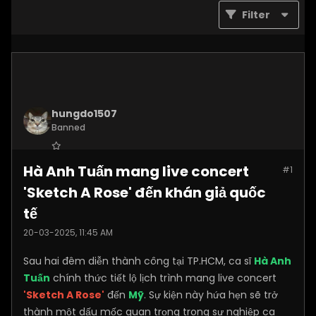
Filter
hungdo1507
Banned
Join Date:
Jan 2025
Hà Anh Tuấn mang live concert
#1
Posts:
3873
'Sketch A Rose' đến khán giả quốc
tế
20-03-2025, 11:45 AM
Sau hai đêm diễn thành công tại TP.HCM, ca sĩ
Hà Anh
Tuấn
chính thức tiết lộ lịch trình mang live concert
'Sketch A Rose'
đến
Mỹ
. Sự kiện này hứa hẹn sẽ trở
thành một dấu mốc quan trọng trong sự nghiệp ca