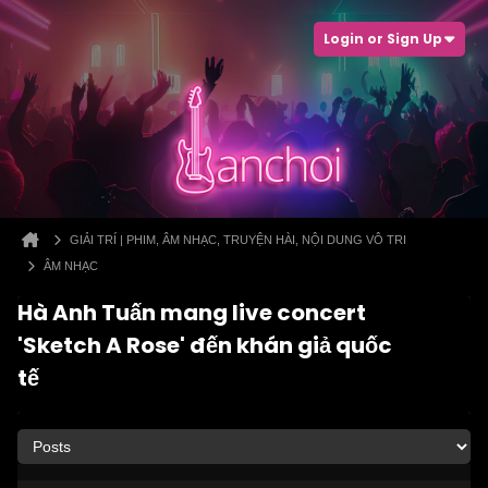
Login or Sign Up
GIẢI TRÍ | PHIM, ÂM NHẠC, TRUYỆN HÀI, NỘI DUNG VÔ TRI
ÂM NHẠC
Hà Anh Tuấn mang live concert
'Sketch A Rose' đến khán giả quốc
tế