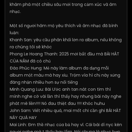
khám phá một chiều sâu mới trong cảm xúc và âm
nhạc.
Một số người hâm mộ yêu thích về âm nhạc đã bình
luận:
Khanh San
: yêu cầu phân khối lớn ra album, nếu không
ra chúng tôi sẽ khóc
Phong Le Hoang Thanh
​: 2025 mới bắt đầu mà BÀI HÁT
CỦA NĂM đã có chủ
Đào Phúc Hưng
​: Mẻ này làm album đa dạng mỗi
album một màu mà hay xỉu. Trộm vía hì chị này xứng
đáng nhận nhiều hơn sự nổi tiếng
Minh Quang Luu
​: Bài Ước anh tan nát con tim thì
mình nghe cỡ vài lần thì thấy hay nhưng bài này nghe
phát mê liền!!!! Nó đau thiệt đau !!!! Khóc huhu
John Sam
​: Viết nhiều quá, mai mốt chỉ cần ghi BÀI HÁT
NÀY QUÁ HAY
Mai Linh
​: Đm thề nhạc của bả hay vl. Cái bài dí nyc kén
người nghe mà t thấy hay lắm. Nói chung là nhạc hợp