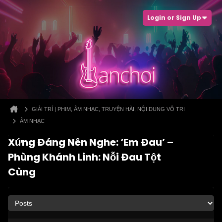
Login or Sign Up
GIẢI TRÍ | PHIM, ÂM NHẠC, TRUYỆN HÀI, NỘI DUNG VÔ TRI
ÂM NHẠC
Xứng Đáng Nên Nghe: ‘Em Đau’ –
Phùng Khánh Linh: Nỗi Đau Tột
Cùng