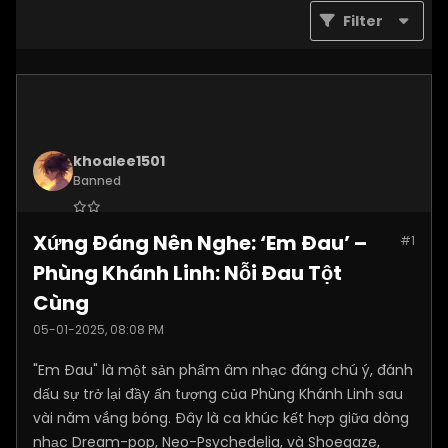
Filter
khoalee1501
Banned
Join Date:
Dec 2024
Xứng Đáng Nên Nghe: ‘Em Đau’ –
#1
Posts:
5577
Phùng Khánh Linh: Nỗi Đau Tột
Cùng
05-01-2025, 08:08 PM
"Em Đau" là một sản phẩm âm nhạc đáng chú ý, đánh
dấu sự trở lại đầy ấn tượng của Phùng Khánh Linh sau
vài năm vắng bóng. Đây là ca khúc kết hợp giữa dòng
nhạc Dream-pop, Neo-Psychedelia, và Shoegaze,