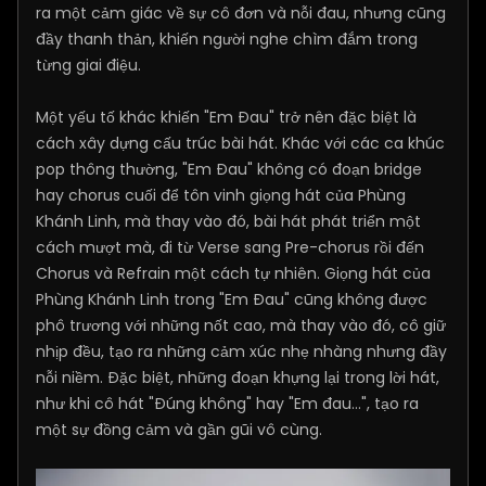
ra một cảm giác về sự cô đơn và nỗi đau, nhưng cũng
đầy thanh thản, khiến người nghe chìm đắm trong
từng giai điệu.
Một yếu tố khác khiến "Em Đau" trở nên đặc biệt là
cách xây dựng cấu trúc bài hát. Khác với các ca khúc
pop thông thường, "Em Đau" không có đoạn bridge
hay chorus cuối để tôn vinh giọng hát của Phùng
Khánh Linh, mà thay vào đó, bài hát phát triển một
cách mượt mà, đi từ Verse sang Pre-chorus rồi đến
Chorus và Refrain một cách tự nhiên. Giọng hát của
Phùng Khánh Linh trong "Em Đau" cũng không được
phô trương với những nốt cao, mà thay vào đó, cô giữ
nhịp đều, tạo ra những cảm xúc nhẹ nhàng nhưng đầy
nỗi niềm. Đặc biệt, những đoạn khựng lại trong lời hát,
như khi cô hát "Đúng không" hay "Em đau...", tạo ra
một sự đồng cảm và gần gũi vô cùng.