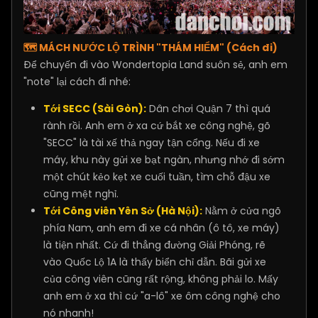
🗺️ MÁCH NƯỚC LỘ TRÌNH "THÁM HIỂM" (Cách đi)
Để chuyến đi vào Wondertopia Land suôn sẻ, anh em
"note" lại cách đi nhé:
Tới SECC (Sài Gòn):
Dân chơi Quận 7 thì quá
rành rồi. Anh em ở xa cứ bắt xe công nghệ, gõ
"SECC" là tài xế thả ngay tận cổng. Nếu đi xe
máy, khu này gửi xe bạt ngàn, nhưng nhớ đi sớm
một chút kẻo kẹt xe cuối tuần, tìm chỗ đậu xe
cũng mệt nghỉ.
Tới Công viên Yên Sở (Hà Nội):
Nằm ở cửa ngõ
phía Nam, anh em đi xe cá nhân (ô tô, xe máy)
là tiện nhất. Cứ đi thẳng đường Giải Phóng, rẽ
vào Quốc Lộ 1A là thấy biển chỉ dẫn. Bãi gửi xe
của công viên cũng rất rộng, không phải lo. Mấy
anh em ở xa thì cứ "a-lô" xe ôm công nghệ cho
nó nhanh!