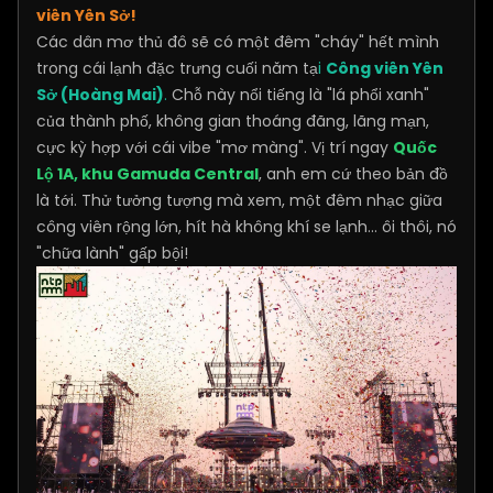
viên Yên Sở!
Các dân mơ thủ đô sẽ có một đêm "cháy" hết mình
trong cái lạnh đặc trưng cuối năm tạ
i
Công viên Yên
Sở (Hoàng Mai)
.
Chỗ này nổi tiếng là "lá phổi xanh"
của thành phố, không gian thoáng đãng, lãng mạn,
cực kỳ hợp với cái vibe "mơ màng". Vị trí ngay
Quốc
Lộ 1A, khu Gamuda Central
, anh em cứ theo bản đồ
là tới. Thử tưởng tượng mà xem, một đêm nhạc giữa
công viên rộng lớn, hít hà không khí se lạnh... ôi thôi, nó
"chữa lành" gấp bội!