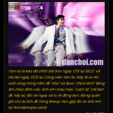
Tóm lại là kèo đã chốt! Sài Gòn ngày 7/12 tại SECC và
Hà Nội ngày 21/12 tại Công viên Yên Sở. Đây là cơ hội
cuối cùng trong năm để "xõa" và được "chữa lành" bằng
âm nhạc đỉnh cao. Anh em mau mau "cuộn kỹ" cái bản
đồ này lại, đặt vé ngay và rủ rê đồng bọn. Đừng quên
ghi chú lại lịch để hóng lineup. Hẹn gặp tất cả anh em
tại Wondertopia Land!