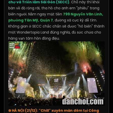
chợ và Triển lãm Sài Gòn (SECC)
. Chỗ này thì khỏi
bàn về độ rộng rãi, tha hồ cho anh em "phiêu" trong
biển người. Nằm ngay mặt tiền
799 Nguyễn Văn Linh,
phường Tân Mỹ, Quận 7
,
đường xá cực kỳ dễ tìm.
Không gian ở SECC chắc chắn sẽ được "hô biến" thành
một Wondertopia Land đúng nghĩa, đủ sức chứa cho
hàng vạn tâm hồn đồng điệu.
❄️ HÀ NỘI (21/12): "Chill" xuyên màn đêm tại Công