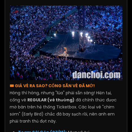
🎟️ GIÁ VÉ RA SAO? CỔNG SĂN VÉ ĐÃ MỞ!
Hóng thì hóng, nhưng "lúa" phải sẵn sàng! Hiện tại,
cổng vé
REGULAR (vé thường)
đã chính thức được
mở bán trên hệ thống Ticketbox. Các loại vé "chim
sớm" (Early Bird) chắc đã bay sạch rồi, nên anh em
phải tranh thủ đợt này.