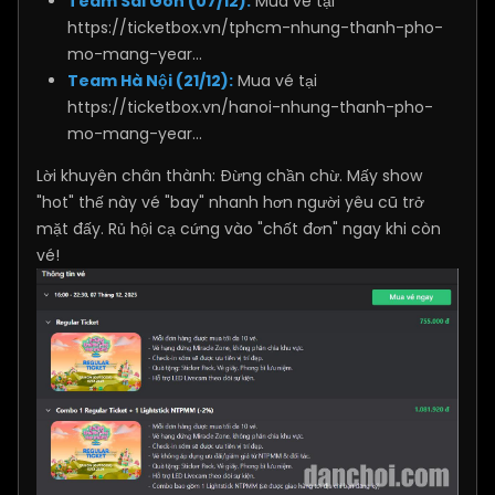
Team Sài Gòn (07/12):
Mua vé tại
https://ticketbox.vn/tphcm-nhung-thanh-pho-
mo-mang-year...
Team Hà Nội (21/12):
Mua vé tại
https://ticketbox.vn/hanoi-nhung-thanh-pho-
mo-mang-year...
Lời khuyên chân thành: Đừng chần chừ. Mấy show
"hot" thế này vé "bay" nhanh hơn người yêu cũ trở
mặt đấy. Rủ hội cạ cứng vào "chốt đơn" ngay khi còn
vé!