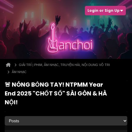
Login or Sign Up
GIẢI TRÍ | PHIM, ÂM NHẠC, TRUYỆN HÀI, NỘI DUNG VÔ TRI
ÂM NHẠC
🚨 NÓNG BỎNG TAY! NTPMM Year
End 2025 "CHỐT SỔ" SÀI GÒN & HÀ
NỘI!