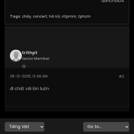
danchoi04
Tags:
cháy
,
concert
,
hà nội
,
ntpmm
,
tphcm
trithpt
Senior Member
Join Date:
Nov 2025
28-12-2025, 12:48 AM
#2
Posts:
148
đi chất vãi lòn luôn