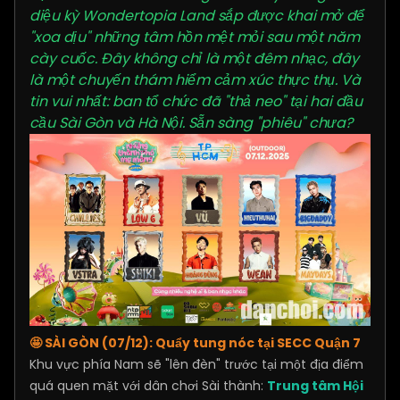
diệu kỳ Wondertopia Land sắp được khai mở để
"xoa dịu" những tâm hồn mệt mỏi sau một năm
cày cuốc. Đây không chỉ là một đêm nhạc, đây
là một chuyến thám hiểm cảm xúc thực thụ. Và
tin vui nhất: ban tổ chức đã "thả neo" tại hai đầu
cầu Sài Gòn và Hà Nội. Sẵn sàng "phiêu" chưa?
🤩 SÀI GÒN (07/12): Quẩy tung nóc tại SECC Quận 7
Khu vực phía Nam sẽ "lên đèn" trước tại một địa điểm
quá quen mặt với dân chơi Sài thành:
Trung tâm Hội