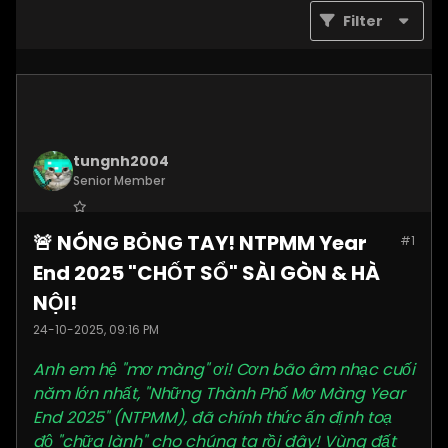
Filter
tungnh2004
Senior Member
Join Date:
Jun 2025
🚨 NÓNG BỎNG TAY! NTPMM Year
#1
Posts:
4099
End 2025 "CHỐT SỔ" SÀI GÒN & HÀ
NỘI!
24-10-2025, 09:16 PM
Anh em hệ "mơ màng" ơi! Cơn bão âm nhạc cuối
năm lớn nhất, "Những Thành Phố Mơ Màng Year
End 2025" (NTPMM), đã chính thức ấn định toạ
độ "chữa lành" cho chúng ta rồi đây! Vùng đất