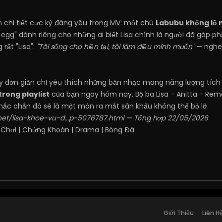
 chi tiết cực kỳ đáng yêu trong MV: một chú
Labubu khổng lồ 
egg" dành riêng cho những ai biết Lisa chính là người đã góp p
rất "Lisa":
"Tôi sống cho hiện tại, tôi làm điều mình muốn"
— nghe 
ay đơn giản chỉ yêu thích những bản nhạc mang năng lượng tích 
rong playlist
của bạn ngay hôm nay. Bộ ba Lisa - Anitta - Rema 
chắc chắn đó sẽ là một màn ra mắt sân khấu không thể bỏ lỡ.
net/lisa-khoe-vu-d...p-5076787.html
— Tổng hợp 22/05/2026
 Chơi
|
Chứng Khoán
|
Drama
|
Bóng Đá
Giới Thiệu
Liên H