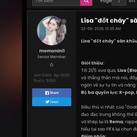
Page
of
1
Lisa "đốt cháy" s
22-05-2026, 10:25 AM
Lisa "đốt cháy" sân khấ
momonini1
Senior Member
Giới thiệu:
Tối 21/5 vừa qua,
Lisa (Bl
Join Date:
Apr 2026
và thẳng thắn mà nói, đây
Posts:
5399
ngôn về sự tự tin và năng 
Bộ ba quyền lực: K-pop,
Share
Tweet
Điều thú vị nhất của "Goa
đạo đặc trưng không thể l
và khép lại là
Rema
, rapp
hiểu tại sao FIFA lại chọn 
Điểm nhấn: