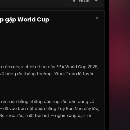
Filter
op gặp World Cup
#1
m âm nhạc chính thức của FIFA World Cup 2026,
 vũ bóng đá thông thường, "Goals" còn là tuyên
.
isa mở màn bằng những câu rap sắc bén cùng vũ
— đổ vào bài một đoạn tiếng Tây Ban Nha đầy lửa,
. Ba màu sắc, một bài hát — nghe xong bạn sẽ