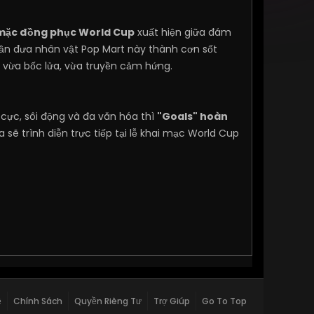
mặc đồng phục World Cup
xuất hiện giữa đám
hần đưa nhân vật Pop Mart này thành cơn sốt
vừa bốc lửa, vừa truyền cảm hứng.
cực, sôi động và đa văn hóa thì
"Goals" hoàn
sẽ trình diễn trực tiếp tại lễ khai mạc World Cup
ệ
Chính Sách
Quyền Riêng Tư
Trợ Giúp
Go To Top