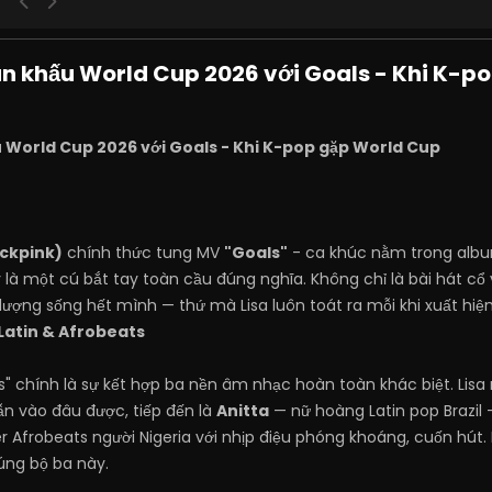
ân khấu World Cup 2026 với Goals - Khi K-p
u World Cup 2026 với Goals - Khi K-pop gặp World Cup
ackpink)
chính thức tung MV
"Goals"
- ca khúc nằm trong albu
 là một cú bắt tay toàn cầu đúng nghĩa. Không chỉ là bài hát cổ
lượng sống hết mình — thứ mà Lisa luôn toát ra mỗi khi xuất hiện
 Latin & Afrobeats
ls" chính là sự kết hợp ba nền âm nhạc hoàn toàn khác biệt. L
ẫn vào đâu được, tiếp đến là
Anitta
— nữ hoàng Latin pop Brazil 
er Afrobeats người Nigeria với nhịp điệu phóng khoáng, cuốn hút
đúng bộ ba này.