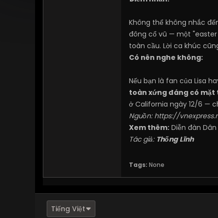
Không thể không nhắc đến
đông cổ vũ — một "easter 
toàn cầu. Lời ca khúc cũng 
Có nên nghe không:
Nếu bạn là fan của Lisa h
toàn xứng đáng có mặt t
ở California ngày 12/6 — 
Nguồn:
https://vnexpress.
Xem thêm:
Diễn đàn Dân
Tác giả:
Thống Lĩnh
Tags:
None
Tiếng Việt