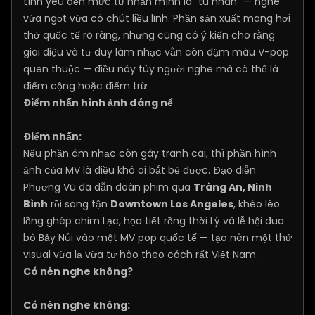
tình yêu đến mức tự nhận mình là "tù nhân" — nghe
vừa ngọt vừa có chút liều lĩnh. Phần sản xuất mang hơi
thở quốc tế rõ ràng, nhưng cũng có ý kiến cho rằng
giai điệu và tư duy làm nhạc vẫn còn đậm màu V-pop
quen thuộc — điều này tùy người nghe mà có thể là
điểm cộng hoặc điểm trừ.
Điểm nhấn hình ảnh đáng nể
Điểm nhấn:
Nếu phần âm nhạc còn gây tranh cãi, thì phần hình
ảnh của MV là điều khó ai bắt bẻ được. Đạo diễn
Phương Vũ đã dẫn đoàn phim qua
Tràng An, Ninh
Bình
rồi sang tận
Downtown Los Angeles
, khéo léo
lồng ghép chim Lạc, họa tiết rồng thời Lý và lễ hội đua
bò Bảy Núi vào một MV pop quốc tế — tạo nên một thứ
visual vừa lạ vừa tự hào theo cách rất Việt Nam.
Có nên nghe không?
Có nên nghe không: