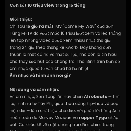
Cơn sốt 10 triệu view trong 15 tiếng
Giới thiệu:
Chỉ sau
15 giờ ra mắt
, MV "Come My Way" của Sơn
Tùng M-TP đã vượt mốc 10 triệu lượt xem và leo thẳng
lên top những video được xem nhiều nhất thế giới
trong 24 giờ theo thống kê Kworb. Đây không đơn
thuần là một cú nổ về mặt số liệu, mà còn là tín hiệu
cho thấy sức hút của chàng trai Thái Bình trên bản đồ
âm nhạc quốc tế vẫn chưa hề hạ nhiệt.
Âm nhạc và hình ảnh nói gì?
Nội dung và cảm nhận:
Về âm nhạc, Sơn Tùng lần này chọn
Afrobeats
— thể
loại sinh ra từ Tây Phi, giao thoa cùng hip-hop và pop
hiện đại — làm chất liệu chủ đạo, với phần lời tiếng Anh
hoàn toàn do Marvey Muzique và
rapper Tyga
chắp
bút. Ca khúc kể về một chàng trai đắm chìm trong