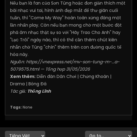
Nếu bạn là fan của Sơn Tùng hoặc đơn giản thích một
bài nhạc vui tai, hình ảnh đẹp mắt để thư giãn cuối
tuần, thì "Come My Way" hoàn toàn xứng đáng một
lần nhấn play. Còn nếu bạn mong chờ một bước đột
phá âm nhạc thật sự so với "Hãy Trao Cho Anh" hay
"Lạc Trôi" ngày nào, thì có thể cần thêm chút kiên
nhẫn chờ Tùng "chín" thêm trên con đường quốc tế
hóa này.
Nguồn:
https://vnexpress.net/mv-son-tung-m-...a-
5079575.html
— Tổng hợp 31/05/2026
Xem thêm:
Diễn đàn Dân Chơi
|
Chứng Khoán
|
Drama
|
Bóng Đá
Tác giả:
Thống Lĩnh
Tags:
None