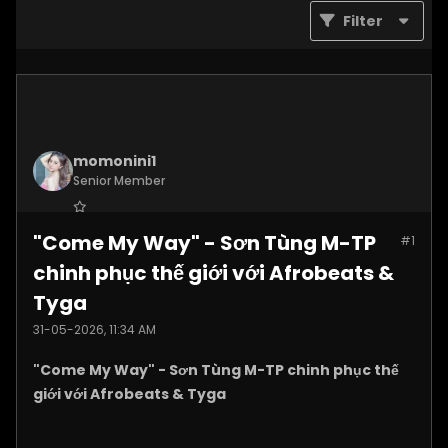
Filter
momonini1
Senior Member
Join Date:
Apr 2026
"Come My Way" - Sơn Tùng M-TP
#1
Posts:
5399
chinh phục thế giới với Afrobeats &
Tyga
31-05-2026, 11:34 AM
"Come My Way" - Sơn Tùng M-TP chinh phục thế
giới với Afrobeats & Tyga