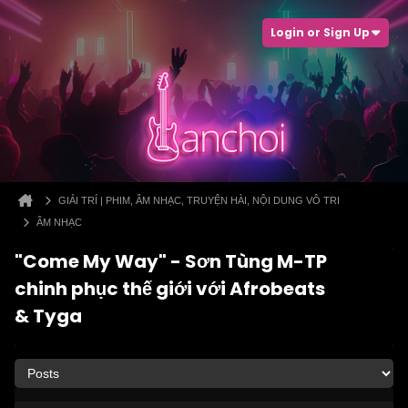
Login or Sign Up
GIẢI TRÍ | PHIM, ÂM NHẠC, TRUYỆN HÀI, NỘI DUNG VÔ TRI
ÂM NHẠC
"Come My Way" - Sơn Tùng M-TP
chinh phục thế giới với Afrobeats
& Tyga