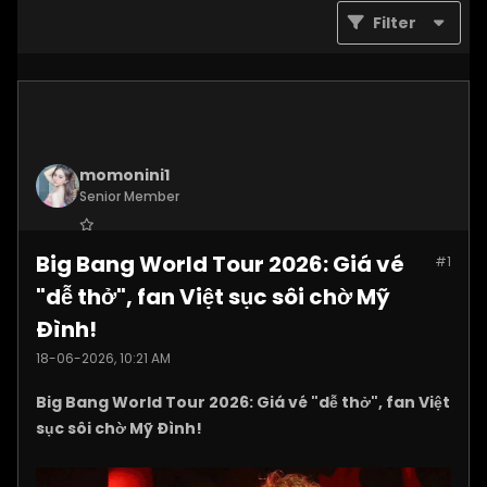
Filter
momonini1
Senior Member
Join Date:
Apr 2026
Big Bang World Tour 2026: Giá vé
#1
Posts:
5399
"dễ thở", fan Việt sục sôi chờ Mỹ
Đình!
18-06-2026, 10:21 AM
Big Bang World Tour 2026: Giá vé "dễ thở", fan Việt
sục sôi chờ Mỹ Đình!