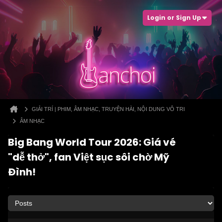
Login or Sign Up
GIẢI TRÍ | PHIM, ÂM NHẠC, TRUYỆN HÀI, NỘI DUNG VÔ TRI
ÂM NHẠC
Big Bang World Tour 2026: Giá vé
"dễ thở", fan Việt sục sôi chờ Mỹ
Đình!