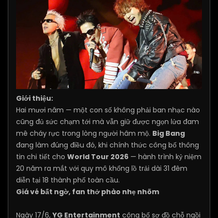
Giới thiệu:
Hai mươi năm — một con số không phải ban nhạc nào
cũng đủ sức chạm tới mà vẫn giữ được ngọn lửa đam
mê cháy rực trong lòng người hâm mộ.
Big Bang
đang làm đúng điều đó, khi chính thức công bố thông
tin chi tiết cho
World Tour 2026
— hành trình kỷ niệm
20 năm ra mắt với quy mô khổng lồ trải dài 31 đêm
diễn tại 18 thành phố toàn cầu.
Giá vé bất ngờ, fan thở phào nhẹ nhõm
Ngày 17/6,
YG Entertainment
công bố sơ đồ chỗ ngồi