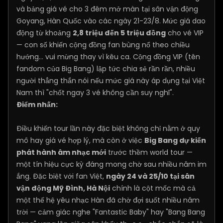
và bảng giá vé cho 3 đêm mở màn tại sân vận động
Goyang, Hàn Quốc vào các ngày 21-23/8. Mức giá dao
động từ khoảng
2,8 triệu đến 5 triệu đồng
cho vé VIP
— con số khiến cộng đồng fan bùng nổ theo chiều
hướng… vui mừng thay vì kêu ca. Cộng đồng VIP (tên
fandom của Big Bang) lập tức chia sẻ rần rần, nhiều
người thẳng thắn nói nếu mức giá này áp dụng tại Việt
Nam thì "chốt ngay 3 vé không cần suy nghĩ".
Điểm nhấn:
Điều khiến tour lần này đặc biệt không chỉ nằm ở quy
mô hay giá vé hợp lý, mà còn ở việc
Big Bang dự kiến
phát hành âm nhạc mới
trước thềm world tour —
một tín hiệu cực kỳ đáng mong chờ sau nhiều năm im
ắng. Đặc biệt với fan Việt,
ngày 24 và 25/10 tại sân
vận động Mỹ Đình, Hà Nội
chính là cột mốc mà cả
một thế hệ yêu nhạc Hàn đã chờ đợi suốt nhiều năm
trời — cảm giác nghe "Fantastic Baby" hay "Bang Bang