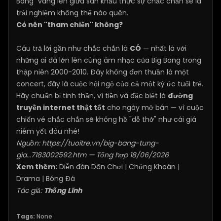
Bang" vang lên giữa sân khấu thực sự chắc chắn sẽ là
trải nghiệm không thể nào quên.
Có nên "tham chiến" không?
Câu trả lời gần như chắc chắn là
CÓ
— nhất là với
những ai đã lớn lên cùng âm nhạc của Big Bang trong
thập niên 2000-2010. Đây không đơn thuần là một
concert, đây là cuộc hội ngộ của cả một ký ức tuổi trẻ.
Hãy chuẩn bị tinh thần, ví tiền và đặc biệt là
đường
truyền internet thật tốt
cho ngày mở bán — vì cuộc
chiến vé chắc chắn sẽ không hề "dễ thở" như cái giá
niêm yết đâu nhé!
Nguồn:
https://tuoitre.vn/big-bang-tung-
gia...7183002592.htm
— Tổng hợp 18/06/2026
Xem thêm:
Diễn đàn Dân Chơi
|
Chứng Khoán
|
Drama
|
Bóng Đá
Tác giả:
Thống Lĩnh
Tags:
None