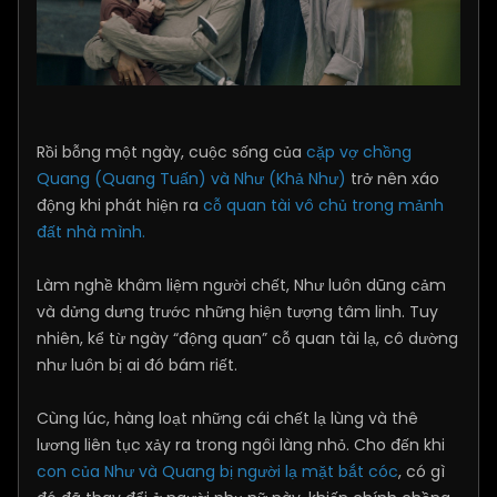
Rồi bỗng một ngày, cuộc sống của
cặp vợ chồng
Quang (Quang Tuấn) và Như (Khả Như)
trở nên xáo
động khi phát hiện ra
cỗ quan tài vô chủ trong mảnh
đất nhà mình.
Làm nghề khâm liệm người chết, Như luôn dũng cảm
và dửng dưng trước những hiện tượng tâm linh. Tuy
nhiên, kể từ ngày “động quan” cỗ quan tài lạ, cô dường
như luôn bị ai đó bám riết.
Cùng lúc, hàng loạt những cái chết lạ lùng và thê
lương liên tục xảy ra trong ngôi làng nhỏ. Cho đến khi
con của Như và Quang bị người lạ mặt bắt cóc
, có gì