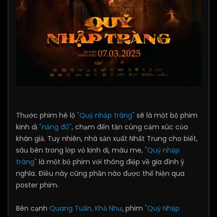
Thước phim hé lộ
"Quỷ nhập tràng"
sẽ là một bộ phim
kinh dị
"nặng đô"
, chạm đến tận cùng cảm xúc của
khán giả. Tuy nhiên, nhà sản xuất Nhất Trung cho biết,
sâu bên trong lớp vỏ kinh dị, máu me,
"Quỷ nhập
tràng"
là một bộ phim với thông điệp về gia đình ý
nghĩa. Điều này cũng phần nào được thể hiện qua
poster phim.
Bên cạnh
Quang Tuấn, Khả Như
, phim
"Quỷ Nhập