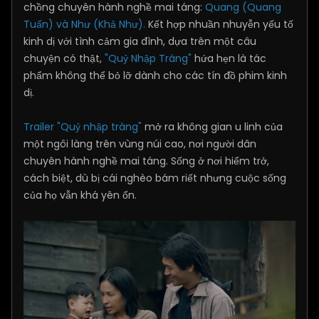
chồng chuyên hành nghề mai táng:
Quang (Quang
Tuấn) và Như (Khả Như).
Kết hợp nhuần nhuyễn yếu tố
kinh dị với tình cảm gia đình, dựa trên một câu
chuyện có thật,
"Quỷ Nhập Tràng"
hứa hẹn là tác
phẩm không thể bỏ lỡ dành cho các tín đồ phim kinh
dị.
Trailer "Quỷ nhập tràng"
mở ra không gian u linh của
một ngôi làng trên vùng núi cao, nơi người dân
chuyên hành nghề mai táng. Sống ở nơi hiểm trở,
cách biệt, dù bị cái nghèo bám riết nhưng cuộc sống
của họ vẫn khá yên ổn.