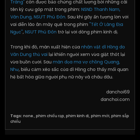
Tràng"
còn được bảo chứng chất lượng bởi những cái
tên kỳ cựu góp mặt trong phim:
NSND Thanh Nam,
Vân Dung, NSƯT Phú Đôn.
Sau khi gây ấn tượng lớn với
vai diễn lão ăn mày què trong phim
"Tết Ở Làng Địa
Ngục"
,
NSƯT Phú Đôn
trở lại với dòng phim kinh dị.
Trong khi đó, màn xuất hiện của
nhân vật dì Hồng do
Vân Dung thủ vai
lại khiến người xem vừa giật thót lại
vừa buồn cười. Sau
màn dọa ma vợ chồng Quang,
Như
, biểu cảm xéo sắc của dì Hồng cho thấy mối quan
hệ bất hòa giữa người phụ nữ này và cháu dâu.
danchoi69
danchoi.com
Tags:
none.
,
phim chiếu rạp
,
phim kinh dị
,
phim mới
,
phim sắp
chiếu