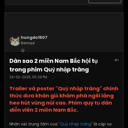
hungdo1507
Banned
Join Date:
Jan 2025
Dàn sao 2 miền Nam Bắc hội tụ
#1
Posts:
3873
trong phim Quỷ nhập tràng
24-02-2025, 05:29 PM
Trailer và poster "Quỷ nhập tràng" chính
thức đưa khán giả khám phá ngôi làng
heo hút vùng núi cao. Phim quy tụ dàn
diễn viên 2 miền Nam Bắc.
Nhân vật trung tâm của
"Quỷ nhập tràng"
là cặp vợ