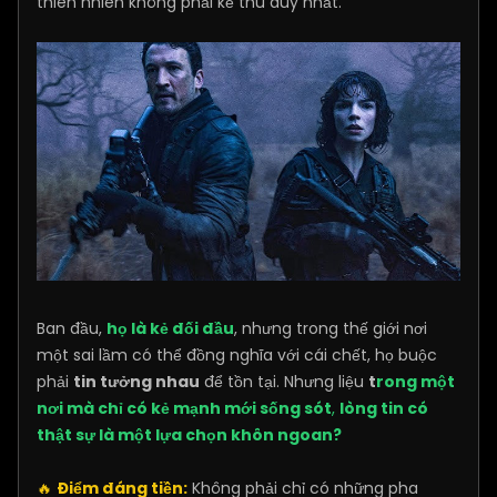
thiên nhiên không phải kẻ thù duy nhất.
Ban đầu,
họ là kẻ đối đầu
, nhưng trong thế giới nơi
một sai lầm có thể đồng nghĩa với cái chết, họ buộc
phải
tin tưởng nhau
để tồn tại. Nhưng liệu
t
rong một
nơi mà chỉ có kẻ mạnh mới sống sót
,
lòng tin có
thật sự là một lựa chọn khôn ngoan?
🔥
Điểm đáng tiền:
Không phải chỉ có những pha