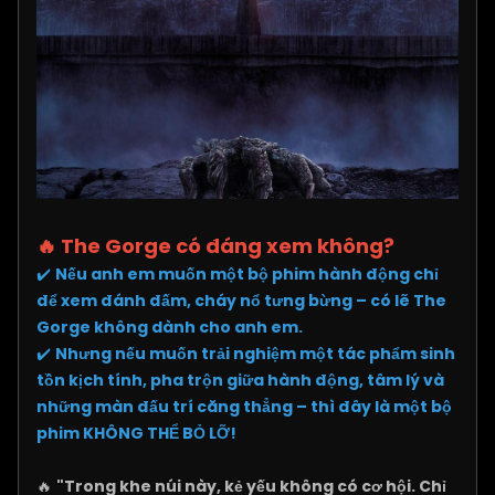
🔥 The Gorge có đáng xem không?
✔️
Nếu anh em muốn một bộ phim hành động chỉ
để xem đánh đấm, cháy nổ tưng bừng – có lẽ The
Gorge không dành cho anh em.
✔️
Nhưng nếu muốn trải nghiệm một tác phẩm sinh
tồn kịch tính, pha trộn giữa hành động, tâm lý và
những màn đấu trí căng thẳng – thì đây là một bộ
phim KHÔNG THỂ BỎ LỠ!
🔥
"Trong khe núi này, kẻ yếu không có cơ hội. Chỉ