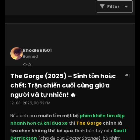
Filter
khoalee1501
Banned
Join Date:
Dec 2024
The Gorge (2025) – Sinh tồn hoặc
#1
Posts:
5577
chết: Trận chiến cuối cùng giữa
người và tự nhiên! 🔥
12-03-2025, 08:52 PM
Nếu anh em
muốn tìm một bộ
phim khiến tim đập
nhanh hơn cả khi đua xe
thì
The Gorge
chính là
lựa chọn không thể bỏ qua
. Dưới bàn tay của
Scott
Derrickson
(cha đẻ của
Doctor Strange
), bộ phim