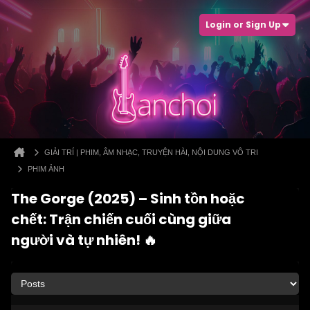
Login or Sign Up
GIẢI TRÍ | PHIM, ÂM NHẠC, TRUYỆN HÀI, NỘI DUNG VÔ TRI
PHIM ẢNH
The Gorge (2025) – Sinh tồn hoặc
chết: Trận chiến cuối cùng giữa
người và tự nhiên! 🔥