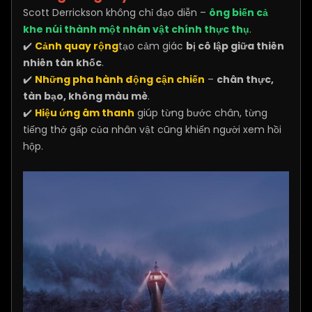
Scott Derrickson không chỉ đạo diễn –
ông biến cả
khe núi thành một nhân vật chính thực thụ
.
✔️
Cảnh quay rộng
tạo cảm giác
bị cô lập giữa thiên
nhiên tàn khốc
.
✔️
Những pha hành động cận chiến
–
chân thực,
tàn bạo, không màu mè
.
✔️
Hiệu ứng âm thanh
giúp từng bước chân, từng
tiếng thở gấp của nhân vật cũng khiến người xem hồi
hộp.