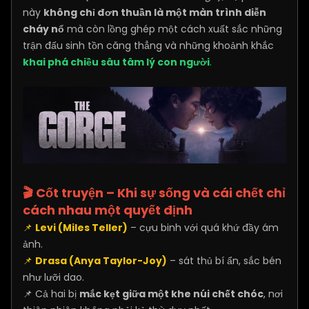
này
không chỉ đơn thuần là một màn trình diễn
cháy nổ
mà còn lồng ghép một cách xuất sắc những
trận đấu sinh tồn căng thẳng và những khoảnh khắc
khai phá chiều sâu tâm lý con người
.
🎬 Cốt truyện – Khi sự sống và cái chết chỉ
cách nhau một quyết định
📌
Levi (Miles Teller)
– cựu binh với quá khứ đầy ám
ảnh.
📌
Drasa (Anya Taylor-Joy)
– sát thủ bí ẩn, sắc bén
như lưỡi dao.
📌 Cả hai bị
mắc kẹt giữa một khe núi chết chóc
, nơi