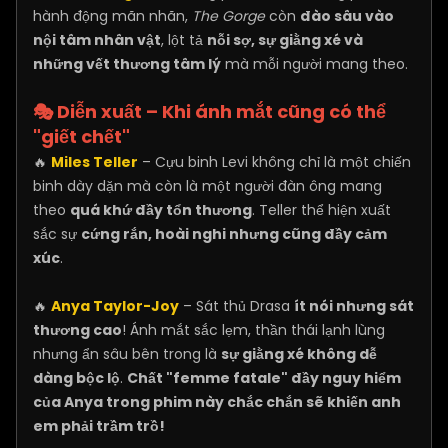
hành động mãn nhãn,
The Gorge
còn
đào sâu vào
nội tâm nhân vật
, lột tả
nỗi sợ, sự giằng xé và
những vết thương tâm lý
mà mỗi người mang theo.
🎭 Diễn xuất – Khi ánh mắt cũng có thể
"giết chết"
🔥
Miles Teller
– Cựu binh Levi không chỉ là một chiến
binh dày dặn mà còn là một người đàn ông mang
theo
quá khứ đầy tổn thương
. Teller thể hiện xuất
sắc sự
cứng rắn, hoài nghi nhưng cũng đầy cảm
xúc
.
🔥
Anya Taylor-Joy
– Sát thủ Drasa
ít nói nhưng sát
thương cao
! Ánh mắt sắc lẹm, thần thái lạnh lùng
nhưng ẩn sâu bên trong là
sự giằng xé không dễ
dàng bộc lộ
.
Chất "femme fatale" đầy nguy hiểm
của Anya trong phim này chắc chắn sẽ khiến anh
em phải trầm trồ!