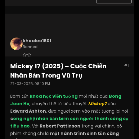
khoalee1501
Banned
Join Date:
Dec 2024
Mickey 17 (2025) – Cuộc Chiến
#1
Posts:
5577
Nhân Bản Trong Vũ Trụ
27-03-2025, 08:10 PM
Bom tấn
khoa học viễn tưởng
mới nhất của
Bong
Joon Ho
, chuyển thể từ tiểu thuyết
Mickey7
của
Edward Ashton
, đưa người xem vào một tương lai nơi
c
ông nghệ nhân bản biến con người thành công cụ
tiêu hao
. Với
Robert Pattinson
trong vai chính, bộ
phim không chỉ là
một hành trình sinh tồn căng