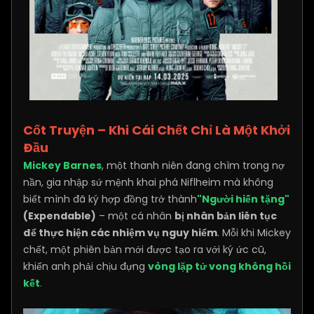
Cốt Truyện – Khi Cái Chết Chỉ Là Một Khởi
Đầu
Mickey Barnes
, một thanh niên đang chìm trong nợ
nần, gia nhập sứ mệnh khai phá Niflheim mà không
biết mình đã ký hợp đồng trở thành
"Người hiến tặng"
(Expendable)
– một cá nhân
bị nhân bản liên tục
để thực hiện các nhiệm vụ nguy hiểm
. Mỗi khi Mickey
chết, một phiên bản mới được tạo ra với ký ức cũ,
khiến anh phải chịu đựng
vòng lặp tử vong không hồi
kết
.