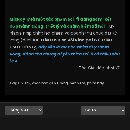
Mickey 17 là một tác phẩm sci-fi đáng xem, kết
hợp hành động, triết lý và châm biếm xã hội
. Tuy
nhiên, nhịp phim hơi chậm và doanh thu chưa đạt kỳ
vọng (dưới
100 triệu USD so với kinh phí 120 triệu
USD
). Dù vậy,
đây vẫn là một bộ phim đầy tham
vọng, dành cho những ai yêu thích sci-fi có chiều sâu
.
🚀🔥
Tác Giả: dân chơi 79
Tags:
2025
,
khoa học viễn tưởng
,
nên xem
,
phim hay