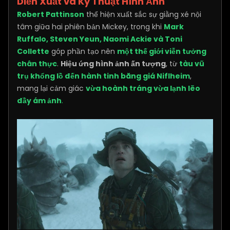
Diễn Xuất và Kỹ Thuật Hình Ảnh
Robert Pattinson
thể hiện xuất sắc sự giằng xé nội
tâm giữa hai phiên bản Mickey, trong khi
Mark
Ruffalo, Steven Yeun, Naomi Ackie và Toni
Collette
góp phần tạo nên
một thế giới viễn tưởng
chân thực
.
Hiệu ứng hình ảnh ấn tượng
, từ
tàu vũ
trụ khổng lồ đến hành tinh băng giá Niflheim
,
mang lại cảm giác
vừa hoành tráng vừa lạnh lẽo
đầy ám ảnh
.