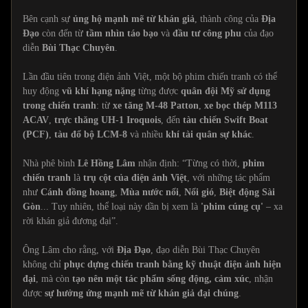
Bên cạnh sự
ủng hộ mạnh mẽ từ khán giả
, thành công của
Địa
Đạo
còn đến từ
tầm nhìn táo bạo
và
đầu tư công phu
của đạo
diễn
Bùi Thạc Chuyên
.
Lần đầu tiên trong điện ảnh Việt, một bộ phim chiến tranh có thể
huy động
vũ khí hạng nặng
từng được
quân đội Mỹ sử dụng
trong chiến tranh
: từ
xe tăng M-48 Patton
,
xe bọc thép M113
ACAV
,
trực thăng UH-1 Iroquois
, đến
tàu chiến Swift Boat
(PCF)
,
tàu đổ bộ LCM-8
và nhiều
khí tài quân sự khác
.
Nhà phê bình
Lê Hồng Lâm
nhận định: “Từng có thời,
phim
chiến tranh
là
trụ cột của điện ảnh Việt
, với những tác phẩm
như
Cánh đồng hoang
,
Mùa nước nổi
,
Nổi gió
,
Biệt động Sài
Gòn
... Tuy nhiên, thể loại này dần bị xem là
'phim cúng cụ'
– xa
rời khán giả đương đại”.
Ông Lâm cho rằng, với
Địa Đạo
, đạo diễn Bùi Thạc Chuyên
không chỉ
phục dựng chiến tranh bằng kỹ thuật điện ảnh hiện
đại
, mà còn
tạo nên một tác phẩm sống động, cảm xúc
, nhận
được
sự hưởng ứng mạnh mẽ từ khán giả đại chúng
.