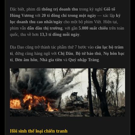
Đặc biệt, phim đã
thống trị doanh thu
trong kỳ nghỉ
Giỗ tổ
Hùng Vương
với
20 tỉ đồng chỉ trong một ngày
— xác lập
kỷ
lục doanh thu cao nhất/ngày
cho một bộ phim Việt. Hiện tại,
phim vẫn
dẫn đầu thị trường
, với gần
5.000 suất chiếu
trên toàn
quốc, thu về hơn
13,3 tỉ đồng mỗi ngày
.
Địa Đạo cũng trở thành tác phẩm thứ 7 bước vào
câu lạc bộ trăm
tỉ
, đứng cùng hàng ngũ với
Chị Dâu
,
Bộ tứ báo thủ
,
Nụ hôn bạc
tỉ
,
Đèn âm hồn
,
Nhà gia tiên
và
Quỷ nhập Tràng
.
Hồi sinh thể loại chiến tranh