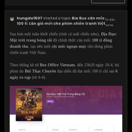
hungdo1507
started a topic
Địa Đạo cán mốc
11-04-
100 tỉ: Làn gió mới cho phim chiến tranh Việt
2025,
11:32 AM
Sau hơn một tuần khởi chiếu (tính cả suất chiếu sớm),
Địa Đạo:
Mặt trời trong bóng tối
đã chính thức cán mốc
100 tỉ đồng
doanh thu
, tạo nên một
cột mốc ngoạn mục
cho dòng phim
chiến tranh Việt Nam.
Theo thống kê từ
Box Office Vietnam
, đến 23h20 ngày 10-4, bộ
phim do
Bùi Thạc Chuyên
đạo diễn đã đạt mốc 100 tỉ chỉ sau
6
ngày ra rạp
(từ 4-4).