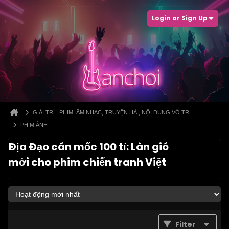
Login or Sign Up
GIẢI TRÍ | PHIM, ÂM NHẠC, TRUYỆN HÀI, NỘI DUNG VÔ TRI
PHIM ẢNH
Địa Đạo cán mốc 100 tỉ: Làn gió
mới cho phim chiến tranh Việt
Filter