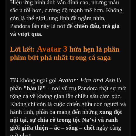
Hiệu ứng hình ảnh vẫn đỉnh cao, nhưng màu
sắc u tối hơn, cường độ mạnh mẽ hơn. Không
còn là thế giới lung linh để ngắm nhìn,
Pandora lần này là nơi để
chiến đấu, trả giá
và vượt qua.
Avatar 3
Lời kết:
hứa hẹn là phần
phim bứt phá nhất trong cả saga
Avatar: Fire and Ash
Tôi không ngại gọi
là
phần
"bản lề"
– nơi vũ trụ Pandora thật sự mở
rộng cả về không gian lẫn chiều sâu cảm xúc.
Không chỉ còn là cuộc chiến giữa con người và
hành tinh, phần ba mang đến những
xung đột
nội tại, sự chia rẽ trong tộc Na’vi và ranh
giới giữa thiện – ác – sống – chết
ngày càng
mờ nhạt.