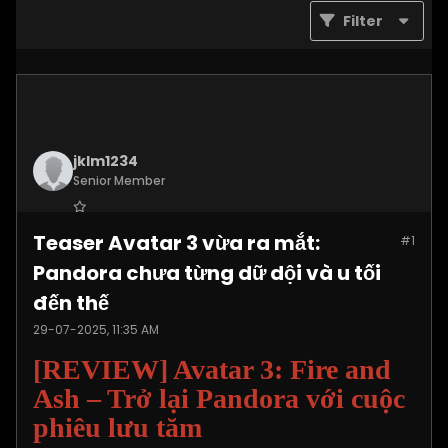
Filter
jklm1234
Senior Member
Join Date:
Jul 2025
Teaser Avatar 3 vừa ra mắt:
#1
Posts:
1215
Pandora chưa từng dữ dội và u tối
đến thế
29-07-2025, 11:35 AM
[REVIEW] Avatar 3: Fire and
Ash – Trở lại Pandora với cuộc
phiêu lưu tăm