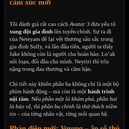
cảm xúc mới
Tôi đánh giá rất cao cách
Avatar 3
đưa yếu tố
xung đột gia đình
lên tuyến chính. Sự ra đi
của Neteyam để lại vết thương sâu sắc trong
gia đình Sully, và lần đầu tiên, người ta thấy
Jake không còn là người cha hoàn hảo. Lo’ak
nổi loạn, đối đầu cha mình. Neytiri thì trĩu
nặng trong đau thương và căm hận.
Chi tiết này khiến phần ba không chỉ là một bộ
phim hành động – mà còn là một
hành trình
nội tâm
. Nếu
phần một là khám phá
,
phần hai
là bảo vệ
, thì
phần ba chính là thử thách niềm
tin
– của từng nhân vật, từng mối quan hệ.
Phản diện mới:
Varang
– ẩn số thú