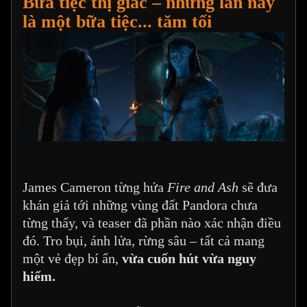
Bữa tiệc thị giác – nhưng lần này
là một bữa tiệc... tăm tối
James Cameron từng hứa
Fire and Ash
sẽ đưa
khán giả tới những vùng đất Pandora chưa
từng thấy, và teaser đã phần nào xác nhận điều
đó. Tro bụi, ánh lửa, rừng sâu – tất cả mang
một vẻ đẹp bí ẩn,
vừa cuốn hút vừa nguy
hiểm.