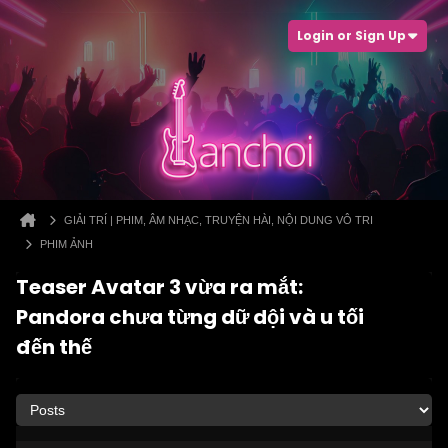
Login or Sign Up
GIẢI TRÍ | PHIM, ÂM NHẠC, TRUYỆN HÀI, NỘI DUNG VÔ TRI
PHIM ẢNH
Teaser Avatar 3 vừa ra mắt:
Pandora chưa từng dữ dội và u tối
đến thế