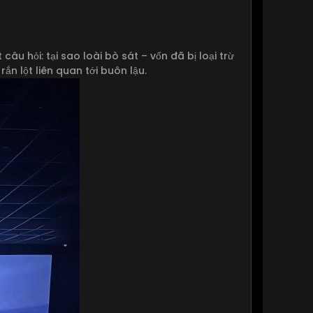
âu hỏi: tại sao loài bò sát – vốn đã bị loại trừ
ắn lột liên quan tới buôn lậu.