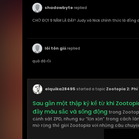
shadowbyte
replied
CHỜ ĐỢI 9 NĂM LÀ ĐÂY! Judy và Nick chính thức là đồng độ
lôi tôn giả
replied
quá đã rồi
elquika28495
started a topic
Zootopia 2: Phi 
Sau gần một thập kỷ kể từ khi Zootopia
đầy màu sắc và sống động
trong Zootopi
cảnh sát ZPD, nhưng sự “lộn xộn” trong cách là
mở rộng thế giới Zootopia với những câu chuyện 