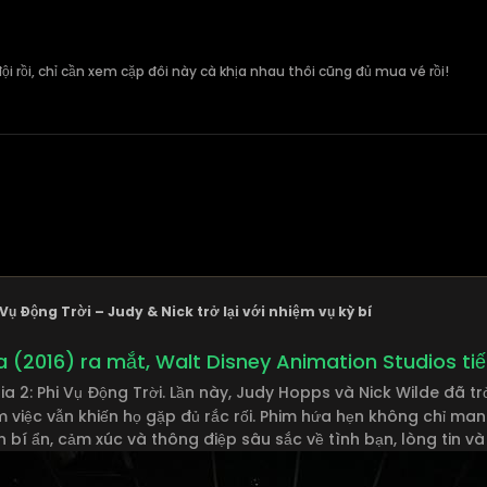
i rồi, chỉ cần xem cặp đôi này cà khịa nhau thôi cũng đủ mua vé rồi!
Vụ Động Trời – Judy & Nick trở lại với nhiệm vụ kỳ bí
 (2016) ra mắt, Walt Disney Animation Studios tiếp 
a 2: Phi Vụ Động Trời. Lần này, Judy Hopps và Nick Wilde đã t
m việc vẫn khiến họ gặp đủ rắc rối. Phim hứa hẹn không chỉ man
bí ẩn, cảm xúc và thông điệp sâu sắc về tình bạn, lòng tin và