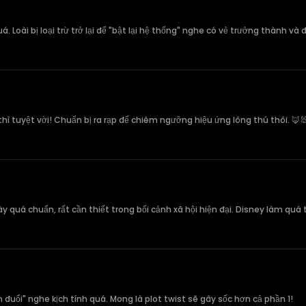
 Loài bị loại trừ trở lại để "bật lại hệ thống" nghe có vẻ trưởng thành và
ì tuyệt vời! Chuẩn bị ra rạp để chiêm ngưỡng hiệu ứng lông thú thôi. 🦊
 quá chuẩn, rất cần thiết trong bối cảnh xã hội hiện đại. Disney làm quá 
n đuổi" nghe kịch tính quá. Mong là plot twist sẽ gây sốc hơn cả phần 1!