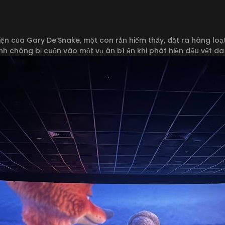
ện của Gary De’Snake, một con rắn hiếm thấy, đặt ra hàng loạt c
nh chóng bị cuốn vào một vụ án bí ẩn khi phát hiện dấu vết da r