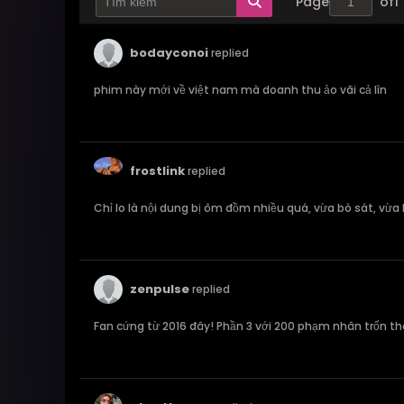
Page
of
1
bodayconoi
replied
phim này mới về việt nam mà doanh thu ảo vãi cả lìn
frostlink
replied
Chỉ lo là nội dung bị ôm đồm nhiều quá, vừa bò sát, vừa 
zenpulse
replied
Fan cứng từ 2016 đây! Phần 3 với 200 phạm nhân trốn th