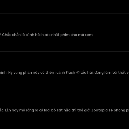
đội! Chắc chắn là cảnh hài hước nhất phim cho mà xem.
minh. Hy vọng phần này có thêm cảnh Flash 🦥 tấu hài, đừng làm tôi thất 
ắc. Lần này mở rộng ra cả loài bò sát nữa thì thế giới Zootopia sẽ phong 