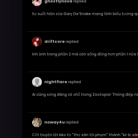
ghostlynova
replied
Sự xuất hiện của Gary De’Snake mang tính biểu tượng quá.
driftcore
replied
ình ảnh trong phần 2 mà còn sống động hơn phần 1 nữa th
nightflare
replied
Ai cũng xứng đáng có chỗ trong Zootopia! Thông điệp này
noway4u
replied
Cốt truyện lật kèo từ "thợ săn tội phạm" thành "kẻ bị să