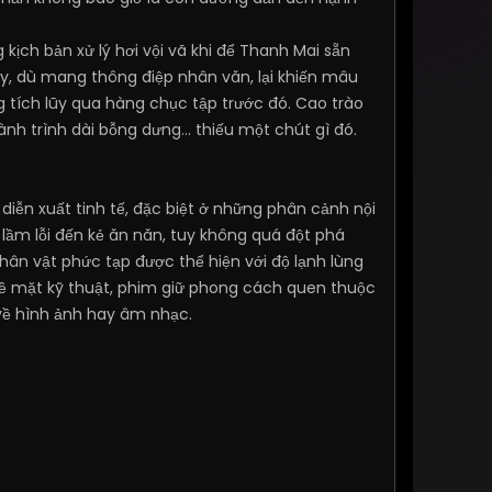
 kịch bản xử lý hơi vội vã khi để Thanh Mai sẵn
y, dù mang thông điệp nhân văn, lại khiến mâu
tích lũy qua hàng chục tập trước đó. Cao trào
 trình dài bỗng dưng... thiếu một chút gì đó.
diễn xuất tinh tế, đặc biệt ở những phân cảnh nội
ầm lỗi đến kẻ ăn năn, tuy không quá đột phá
hân vật phức tạp được thể hiện với độ lạnh lùng
Về mặt kỹ thuật, phim giữ phong cách quen thuộc
về hình ảnh hay âm nhạc.