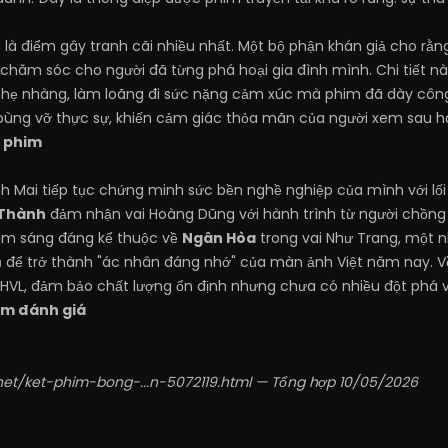
ại là điểm gây tranh cãi nhiều nhất. Một bộ phận khán giả cho rằng
chăm sóc cho người đã từng phá hoại gia đình mình. Chi tiết nà
hẹ nhàng, làm loãng đi sức nặng cảm xúc mà phim đã dày công 
ng vỡ thực sự, khiến cảm giác thỏa mãn của người xem sau hành
m phim
h Mai tiếp tục chứng minh sức bền nghề nghiệp của mình với lối 
 Thành
đảm nhận vai Hoàng Dũng với hành trình từ người chồng l
ểm sáng đáng kể thuộc về
Ngân Hòa
trong vai Như Trang, một n
ủ để trở thành "ác nhân đáng nhớ" của màn ảnh Việt năm nay. 
HVL, đảm bảo chất lượng ổn định nhưng chưa có nhiều đột phá 
ểm đánh giá
net/ket-phim-bong-...n-5072119.html
— Tổng hợp 10/05/2026