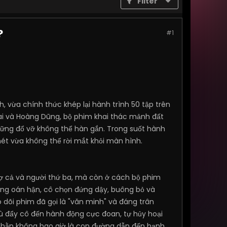
Filter
?
#1
 vừa chính thức khép lại hành trình 50 tập trên
i và Hoàng Dũng, bộ phim khai thác mảnh đất
hững đổ vỡ không thể hàn gắn. Trong suốt hành
hét vừa không thể rời mắt khỏi màn hình.
 cả và người thứ ba, mà còn ở cách bộ phim
ong oán hận, cô chọn đứng dậy, buông bỏ và
 dõi phim đã gọi là "văn minh" và đáng trân
hù đẩy cô đến hành động cực đoan, tự hủy hoại
ù hằn không bao giờ là con đường dẫn đến hạnh