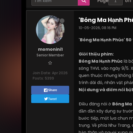
Page
of
1
'Bóng Ma Hạnh Phú
10-05-2026, 08:16 PM
'Bóng Ma Hạnh Phúc' 50 
momonini1
Giới thiệu phim:
Senior Member
Bóng Ma Hạnh Phúc
là b
sóng THVL vào ngày 9/5. 
Join Date:
Apr 2026
quen thuộc nhưng không ké
Posts:
5399
trình dài đó, nhân vật ph
Nội dung và điểm nổi bậ
Share
Tweet
Điều đáng nói ở
Bóng Ma 
dần dần xây dựng sự trưở
bước tiếp, một lựa chọn m
trọng. Về phía Như Trang,
bản thân và người xung qu