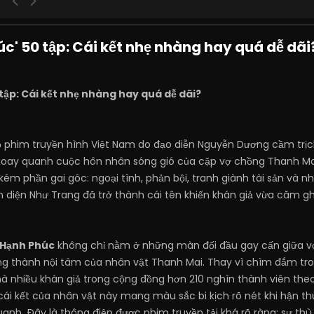
c' 50 tập: Cái kết nhẹ nhàng hay quá dễ dãi
tập: Cái kết nhẹ nhàng hay quá dễ dãi?
ộ phim truyền hình Việt Nam do đạo diễn Nguyễn Dương cầm trịch,
Xoay quanh cuộc hôn nhân sóng gió của cặp vợ chồng Thanh Ma
m phần gai góc: ngoại tình, phản bội, tranh giành tài sản và n
ản diện Như Trang đã trở thành cái tên khiến khán giả vừa căm g
t
Hạnh Phúc
không chỉ nằm ở những màn đối đầu gay cấn giữa vợ
ng thành nội tâm của nhân vật Thanh Mai. Thay vì chìm đắm tr
à nhiều khán giả trong cộng đồng hơn 210 nghìn thành viên theo
 cái kết của nhân vật này mang màu sắc bi kịch rõ nét khi hận t
anh. Đây là thông điệp được phim truyền tải khá rõ ràng: sự th