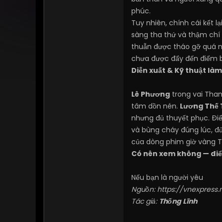
phúc.
Tuy nhiên, chính cái kết l
sàng tha thứ và thậm chí 
thuẫn được tháo gỡ quá n
chưa được đẩy đến điểm bù
Diễn xuất & Kỹ thuật là
Lê Phương
trong vai Than
tâm dồn nén.
Lương Thế
nhưng đủ thuyết phục. Đi
và bùng cháy đúng lúc, đ
của dòng phim giờ vàng T
Có nên xem không — đi
Nếu bạn là người yêu
Nguồn:
https://vnexpress.
Tác giả:
Thống Lĩnh