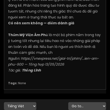
đáng kể. Phần hóa trang tạo hình quỷ dữ được đầu tư
tươm tất, nhưng chỉ riêng thị giác thì chưa đủ để giữ
người xem ở trạng thái thực sự bất an.
Có nên xem không — điểm đánh giá
Thẩm Mỹ Viện Âm Phủ
là một bộ phim nắm trong tay
ý tưởng tốt nhưng lại tiêu hao nó vào những giải pháp
an toàn và dễ dãi. Nếu bạn là người ưa thích kinh dị
thuần cảm giác mạnh, ch
Nguồn:
https://vnexpress.net/giai-tri/phim/...ien-am-
phu-900
— Tổng hợp 13/05/2026
Tác giả:
Thống Lĩnh
Tags:
None