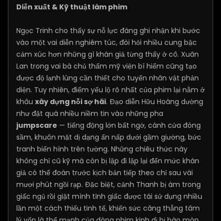
Diễn xuất & Kỹ thuật làm phim
Ngọc Trinh cho thấy sự nỗ lực đáng ghi nhận khi bước
vào một vai diễn nghiêm túc, đòi hỏi nhiều cung bậc
cảm xúc hơn những gì khán giả từng thấy ở cô. Xuân
Lan trong vai bà chủ thẩm mỹ viện bí hiểm cũng tạo
được độ lạnh lùng cần thiết cho tuyến nhân vật phản
diện. Tuy nhiên, điểm yếu lộ rõ nhất của phim lại nằm ở
khâu
xây dựng nỗi sợ hãi
. Đạo diễn Hữu Hoàng dường
như đặt quá nhiều niềm tin vào những pha
jumpscare
— tiếng động lớn bất ngờ, cánh cửa đóng
sầm, khuôn mặt dị dạng ẩn nấp dưới gầm giường, bức
tranh biến hình trên tường. Những chiêu thức này
không chỉ cũ kỹ mà còn bị lặp đi lặp lại đến mức khán
giả có thể đoán trước kịch bản tiếp theo chỉ sau vài
mươi phút ngồi rạp. Đặc biệt, cảnh Thanh bị ám trong
giấc ngủ rồi giật mình tỉnh giấc được tái sử dụng nhiều
lần một cách thiếu tinh tế, khiến sức căng thẳng tâm
lý vốn là thế mạnh của dòng phim kinh dị bị bào mòn