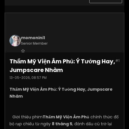
momonini1
Senior Member
Join Date:
Apr 2026
Thẩm Mỹ Viện Âm Phủ: Ý Tưởng Hay,
#1
Posts:
5399
Jumpscare Nhàm
13-05-2026, 08:57 PM
Thẩm Mỹ Viện Âm Phủ: Ý Tưởng Hay, Jumpscare
Nhàm
Giới thiệu phim
Thẩm Mỹ Viện Âm Phủ
chính thức đổ
bộ rạp chiếu từ ngày
8 tháng 5
, đánh dấu cú trở lại