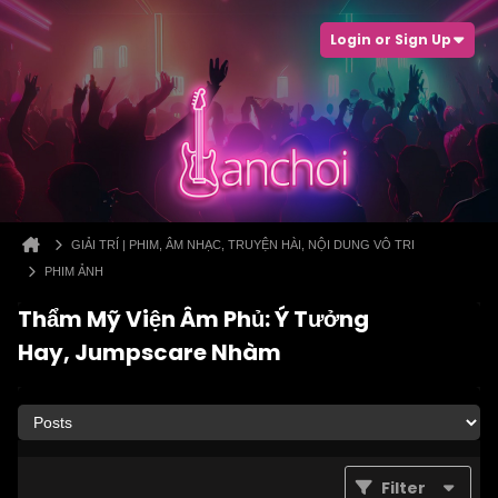
Login or Sign Up
GIẢI TRÍ | PHIM, ÂM NHẠC, TRUYỆN HÀI, NỘI DUNG VÔ TRI
PHIM ẢNH
Thẩm Mỹ Viện Âm Phủ: Ý Tưởng
Hay, Jumpscare Nhàm
Filter