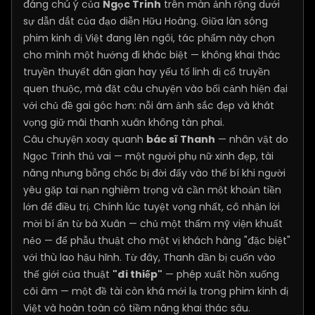
đáng chú ý của
Ngọc Trinh
trên màn ảnh rộng dưới
sự dẫn dắt của đạo diễn Hữu Hoàng. Giữa làn sóng
phim kinh dị Việt đang lên ngôi, tác phẩm này chọn
cho mình một hướng đi khác biệt — không khai thác
truyền thuyết dân gian hay yếu tố linh dị cổ truyền
quen thuộc, mà đặt câu chuyện vào bối cảnh hiện đại
với chủ đề gai góc hơn: nỗi ám ảnh sắc đẹp và khát
vọng giữ mãi thanh xuân không tàn phai.
Câu chuyện xoay quanh
bác sĩ Thanh
— nhân vật do
Ngọc Trinh thủ vai — một người phụ nữ xinh đẹp, tài
năng nhưng bỗng chốc bị đời đẩy vào thế bí khi người
yêu gặp tai nạn nghiêm trọng và cần một khoản tiền
lớn để điều trị. Chính lúc tuyệt vọng nhất, cô nhận lời
mời bí ẩn từ bà Xuân — chủ một thẩm mỹ viện khuất
nẻo — để phẫu thuật cho một vị khách hàng "đặc biệt"
với thù lao hậu hĩnh. Từ đây, Thanh dần bị cuốn vào
thế giới của thuật
"đi thiếp"
— phép xuất hồn xuống
cõi âm — một đề tài còn khá mới lạ trong phim kinh dị
Việt và hoàn toàn có tiềm năng khai thác sâu.