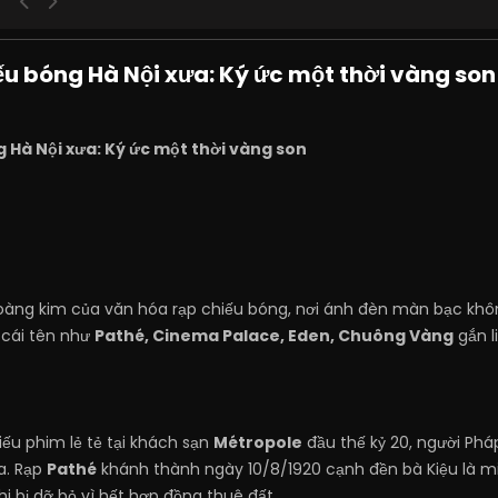
ếu bóng Hà Nội xưa: Ký ức một thời vàng son
g Hà Nội xưa: Ký ức một thời vàng son
hoàng kim của văn hóa rạp chiếu bóng, nơi ánh đèn màn bạc kh
 cái tên như
Pathé, Cinema Palace, Eden, Chuông Vàng
gắn l
iếu phim lẻ tẻ tại khách sạn
Métropole
đầu thế kỷ 20, người Ph
ịa. Rạp
Pathé
khánh thành ngày 10/8/1920 cạnh đền bà Kiệu là m
hi bị dỡ bỏ vì hết hợp đồng thuê đất.