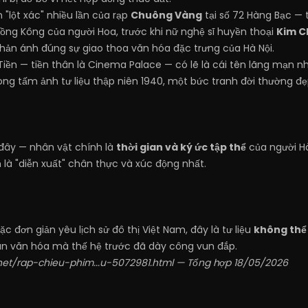
h "lột xác" nhiều lần của rạp
Chuông Vàng
tại số 72 Hàng Bạc — 
Hồng Kông của người Hoa, trước khi nữ nghệ sĩ huyền thoại
Kim 
phản ánh đúng sự giao thoa văn hóa đặc trưng của Hà Nội.
iền — tiền thân là Cinema Palace — có lẽ là cái tên lãng mạn nh
ong tấm ảnh tư liệu thập niên 1940, một bức tranh đời thường đẹ
 đây — nhân vật chính là
thời gian và ký ức tập thể
của người Hà
 là "diễn xuất" chân thực và xúc động nhất.
ặc đơn giản yêu lịch sử đô thị Việt Nam, đây là tư liệu
không thể
an văn hóa mà thế hệ trước đã dày công vun đắp.
net/rap-chieu-phim...u-5072981.html
— Tổng hợp 18/05/2026