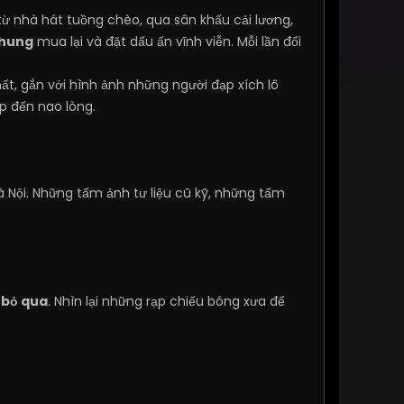
từ nhà hát tuồng chèo, qua sân khấu cải lương,
Chung
mua lại và đặt dấu ấn vĩnh viễn. Mỗi lần đổi
ất, gắn với hình ảnh những người đạp xích lô
p đến nao lòng.
 Nội. Những tấm ảnh tư liệu cũ kỹ, những tấm
 bỏ qua
. Nhìn lại những rạp chiếu bóng xưa để