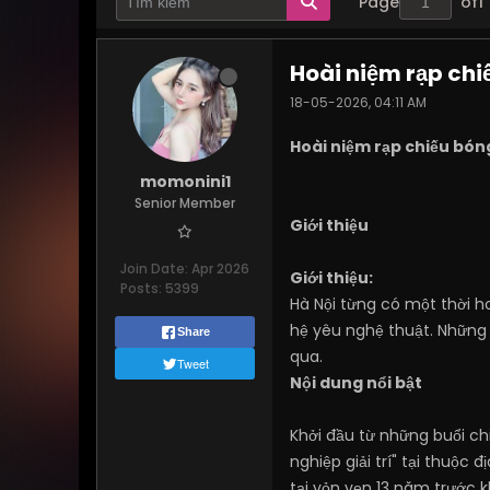
Page
of
1
Hoài niệm rạp chi
18-05-2026, 04:11 AM
Hoài niệm rạp chiếu bón
momonini1
Senior Member
Giới thiệu
Join Date:
Apr 2026
Giới thiệu:
Posts:
5399
Hà Nội từng có một thời 
hệ yêu nghệ thuật. Những
Share
qua.
Tweet
Nội dung nổi bật
Khởi đầu từ những buổi ch
nghiệp giải trí" tại thuộc đ
tại vỏn vẹn 13 năm trước k