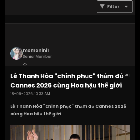
Filter
momonini1
Senior Member
Join Date:
Apr 2026
Lê Thanh Hòa "chinh phục" thảm đỏ
#1
Posts:
5408
Cannes 2026 cùng Hoa hậu thế giới
18-05-2026, 10:33 AM
Lê Thanh Hòa "chinh phục" thảm đỏ Cannes 2026
cùng Hoa hậu thế giới