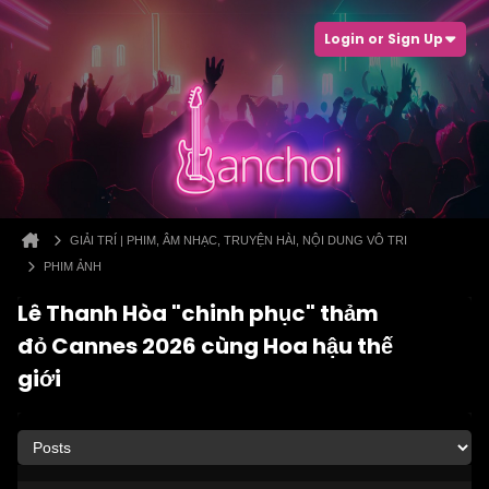
Login or Sign Up
GIẢI TRÍ | PHIM, ÂM NHẠC, TRUYỆN HÀI, NỘI DUNG VÔ TRI
PHIM ẢNH
Lê Thanh Hòa "chinh phục" thảm
đỏ Cannes 2026 cùng Hoa hậu thế
giới