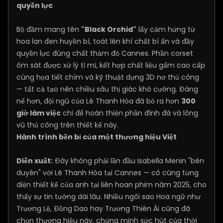
quyền lực
Bộ đầm mang tên
"Black Orchid"
lấy cảm hứng từ
hoa lan đen huyền bí, toát lên khí chất bí ẩn và đầy
quyền lực đúng chất thảm đỏ Cannes. Phần corset
ôm sát được xử lý tỉ mỉ, kết hợp chất liệu gấm cao cấp
cùng họa tiết chìm và kỹ thuật dựng 3D nơ thủ công
— tất cả tạo nên chiều sâu thị giác khó cưỡng. Đáng
nể hơn, đội ngũ của Lê Thanh Hòa đã bỏ ra hơn
300
giờ làm việc
chỉ để hoàn thiện phần đính đá và lông
vũ thủ công trên thiết kế này.
Hành trình bền bỉ của một thương hiệu Việt
Diễn xuất:
Đây không phải lần đầu Isabella Menin "bén
duyên" với Lê Thanh Hòa tại Cannes — cô cũng từng
diện thiết kế của anh tại liên hoan phim năm 2025, cho
thấy sự tin tưởng dài lâu. Nhiều ngôi sao Hoa ngữ như
Trương Lệ, Đồng Dao hay Trương Thiên Ái cũng đã
chọn thương hiệu này, chứng minh sức hút của thời