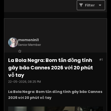
Filter
momonini1
Senior Member
Join Date:
Apr 2026
La Bola Negra: Bom tấn đồng tính
#1
Posts:
5399
gây bão Cannes 2026 với 20 phút
vỗ tay
22-05-2026, 08:25 PM
La Bola Negra: Bom tấn đồng tính gây bão Cannes
2026 với 20 phút vỗ tay