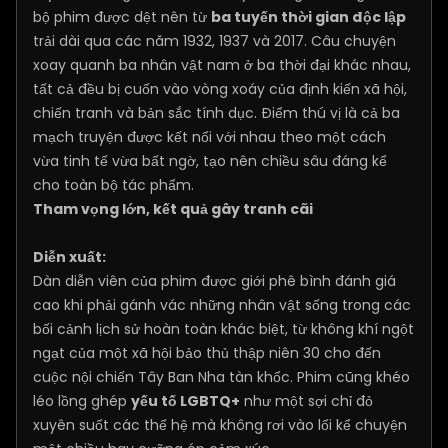
bộ phim được dệt nên từ
ba tuyến thời gian độc lập
trải dài qua các năm 1932, 1937 và 2017. Câu chuyện
xoay quanh ba nhân vật nam ở ba thời đại khác nhau,
tất cả đều bị cuốn vào vòng xoáy của định kiến xã hội,
chiến tranh và bản sắc tính dục. Điểm thú vị là cả ba
mạch truyện được kết nối với nhau theo một cách
vừa tinh tế vừa bất ngờ, tạo nên chiều sâu đáng kể
cho toàn bộ tác phẩm.
Tham vọng lớn, kết quả gây tranh cãi
Diễn xuất:
Dàn diễn viên của phim được giới phê bình đánh giá
cao khi phải gánh vác những nhân vật sống trong các
bối cảnh lịch sử hoàn toàn khác biệt, từ không khí ngột
ngạt của một xã hội bảo thủ thập niên 30 cho đến
cuộc nội chiến Tây Ban Nha tàn khốc. Phim cũng khéo
léo lồng ghép
yếu tố LGBTQ+
như một sợi chỉ đỏ
xuyên suốt các thế hệ mà không rơi vào lối kể chuyện