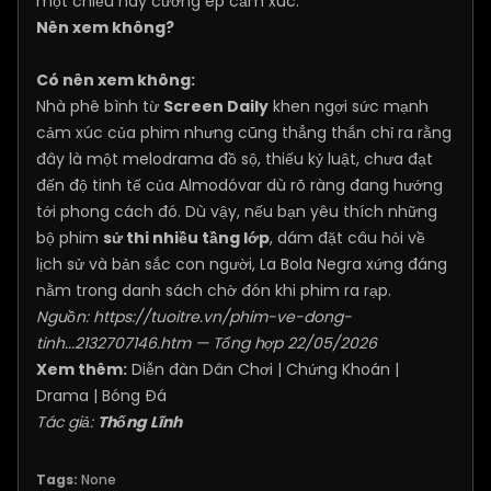
một chiều hay cưỡng ép cảm xúc.
Nên xem không?
Có nên xem không:
Nhà phê bình từ
Screen Daily
khen ngợi sức mạnh
cảm xúc của phim nhưng cũng thẳng thắn chỉ ra rằng
đây là một melodrama đồ sộ, thiếu kỷ luật, chưa đạt
đến độ tinh tế của Almodóvar dù rõ ràng đang hướng
tới phong cách đó. Dù vậy, nếu bạn yêu thích những
bộ phim
sử thi nhiều tầng lớp
, dám đặt câu hỏi về
lịch sử và bản sắc con người, La Bola Negra xứng đáng
nằm trong danh sách chờ đón khi phim ra rạp.
Nguồn:
https://tuoitre.vn/phim-ve-dong-
tinh...2132707146.htm
— Tổng hợp 22/05/2026
Xem thêm:
Diễn đàn Dân Chơi
|
Chứng Khoán
|
Drama
|
Bóng Đá
Tác giả:
Thống Lĩnh
Tags:
None