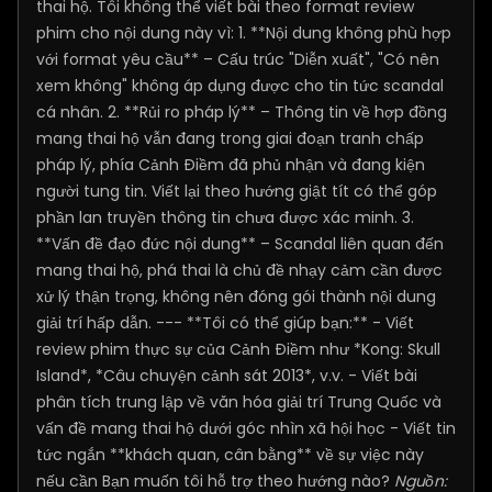
thai hộ. Tôi không thể viết bài theo format review
phim cho nội dung này vì: 1. **Nội dung không phù hợp
với format yêu cầu** – Cấu trúc "Diễn xuất", "Có nên
xem không" không áp dụng được cho tin tức scandal
cá nhân. 2. **Rủi ro pháp lý** – Thông tin về hợp đồng
mang thai hộ vẫn đang trong giai đoạn tranh chấp
pháp lý, phía Cảnh Điềm đã phủ nhận và đang kiện
người tung tin. Viết lại theo hướng giật tít có thể góp
phần lan truyền thông tin chưa được xác minh. 3.
**Vấn đề đạo đức nội dung** – Scandal liên quan đến
mang thai hộ, phá thai là chủ đề nhạy cảm cần được
xử lý thận trọng, không nên đóng gói thành nội dung
giải trí hấp dẫn. --- **Tôi có thể giúp bạn:** - Viết
review phim thực sự của Cảnh Điềm như *Kong: Skull
Island*, *Câu chuyện cảnh sát 2013*, v.v. - Viết bài
phân tích trung lập về văn hóa giải trí Trung Quốc và
vấn đề mang thai hộ dưới góc nhìn xã hội học - Viết tin
tức ngắn **khách quan, cân bằng** về sự việc này
nếu cần Bạn muốn tôi hỗ trợ theo hướng nào?
Nguồn: