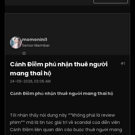
momonini1
Senior Member
Join Date:
Apr 2026
Cảnh Điềm phủ nhận thuê người
#1
Posts:
5399
mang thai hộ
24-05-2026, 03:06 AM
Cảnh Điềm phủ nhận thuê người mang thai hộ
Tôi nhận thấy nội dung này **không phải là review
phim** mà là tin tức giải trí về scandal của diễn viên
Cảnh Điềm liên quan đến cáo buộc thuê người mang