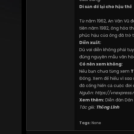
Di sản để lại cho hậu thế
Từ năm 1962, An Vân Vũ đã
tiên năm 1982, ông hóa th
phúc hậu của ông đã trở t
Diễn xuất:
Dù vai diễn không phải tu
đúng nguyên mẫu văn hóa d
Có nên xem không:
Nếu bạn chưa từng xem
T
Đông. Xem để hiểu vì sao 
đã cống hiến cả cuộc đời 
Nguồn:
https://vnexpress.
Xem thêm:
Diễn đàn Dân
Tác giả:
Thống Lĩnh
Tags:
None