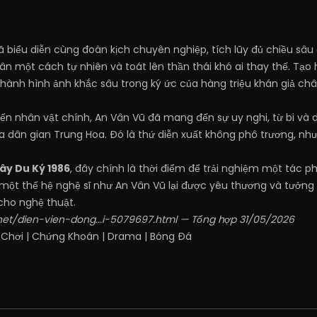
 biểu diễn cùng đoàn kịch chuyên nghiệp, tích lũy đủ chiều sâu 
ân một cách tự nhiên và toát lên thần thái khó ai thay thế. Tạo
hành hình ảnh khắc sâu trong ký ức của hàng triệu khán giả châu
yến nhân vật chính, An Vân Vũ đã mang đến sự uy nghi, từ bi và 
ân gian Trung Hoa. Đó là thứ diễn xuất không phô trương, nhưn
ây Du Ký 1986
, đây chính là thời điểm để trải nghiệm một tác 
một thế hệ nghệ sĩ như An Vân Vũ lại được yêu thương và tưởng 
cho nghệ thuật.
net/dien-vien-dong...i-5079697.html
— Tổng hợp 31/05/2026
 Chơi
|
Chứng Khoán
|
Drama
|
Bóng Đá