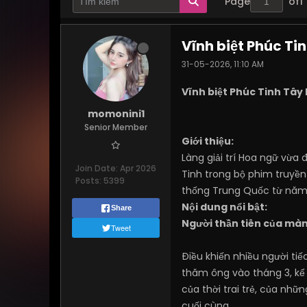
Page
of
1
Vĩnh biệt Phúc Tin
31-05-2026, 11:10 AM
Vĩnh biệt Phúc Tinh Tây 
momonini1
Senior Member
Giới thiệu:
Làng giải trí Hoa ngữ vừa
Join Date:
Apr 2026
Tinh trong bộ phim truyền
Posts:
5399
thống Trung Quốc từ năm 1
Nội dung nổi bật:
Share
Người thần tiên của mà
Tweet
Điều khiến nhiều người tiế
thăm ông vào tháng 3, kể 
của thời trai trẻ, của nhữ
cuối cùng.