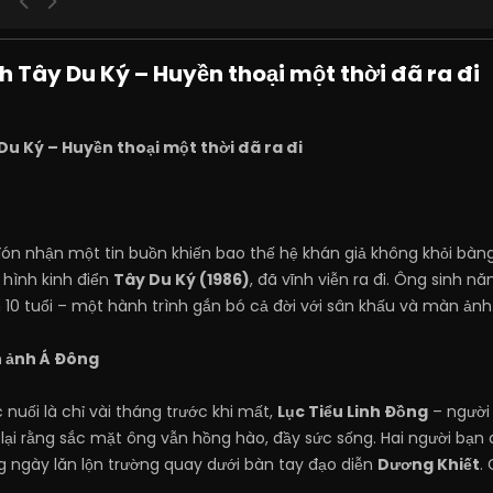
h Tây Du Ký – Huyền thoại một thời đã ra đi
Du Ký – Huyền thoại một thời đã ra đi
 đón nhận một tin buồn khiến bao thế hệ khán giả không khỏi bà
 hình kinh điển
Tây Du Ký (1986)
, đã vĩnh viễn ra đi. Ông sinh 
0 tuổi – một hành trình gắn bó cả đời với sân khấu và màn ảnh
n ảnh Á Đông
c nuối là chỉ vài tháng trước khi mất,
Lục Tiểu Linh Đồng
– người
lại rằng sắc mặt ông vẫn hồng hào, đầy sức sống. Hai người bạn 
ng ngày lăn lộn trường quay dưới bàn tay đạo diễn
Dương Khiết
.