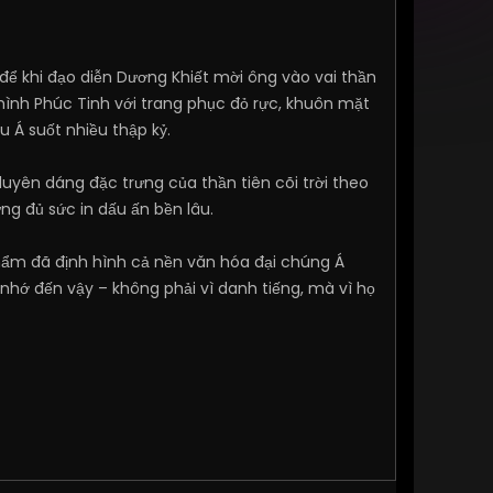
để khi đạo diễn Dương Khiết mời ông vào vai thần
 hình Phúc Tinh với trang phục đỏ rực, khuôn mặt
 Á suốt nhiều thập kỷ.
duyên dáng đặc trưng của thần tiên cõi trời theo
g đủ sức in dấu ấn bền lâu.
phẩm đã định hình cả nền văn hóa đại chúng Á
nhớ đến vậy – không phải vì danh tiếng, mà vì họ