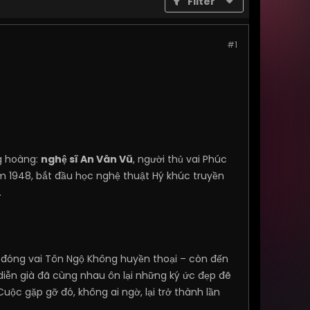
Filter
#1
ng hoàng:
nghệ sĩ An Vân Vũ
, người thủ vai Phúc
năm 1948, bắt đầu học nghệ thuật Hý khúc truyền
.
 đóng vai Tôn Ngộ Không huyền thoại – còn đến
diễn già đã cùng nhau ôn lại những ký ức đẹp đẽ
 Cuộc gặp gỡ đó, không ai ngờ, lại trở thành lần