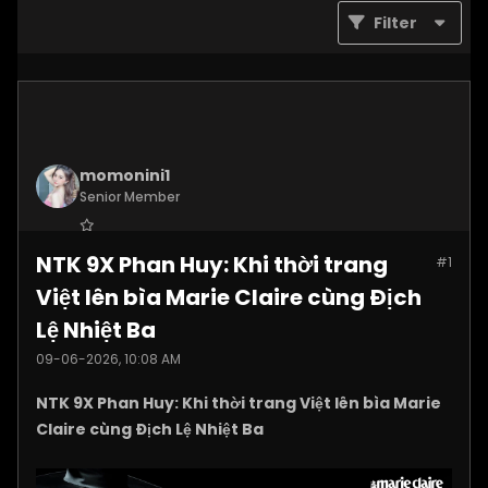
Filter
momonini1
Senior Member
Join Date:
Apr 2026
NTK 9X Phan Huy: Khi thời trang
#1
Posts:
5399
Việt lên bìa Marie Claire cùng Địch
Lệ Nhiệt Ba
09-06-2026, 10:08 AM
NTK 9X Phan Huy: Khi thời trang Việt lên bìa Marie
Claire cùng Địch Lệ Nhiệt Ba