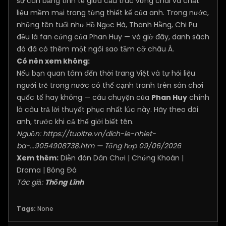
sự cân bằng tinh tế giữa cấu trúc vững chãi và chất
liệu mềm mại trong từng thiết kế của anh. Trong nước,
những tên tuổi như Hồ Ngọc Hà, Thanh Hằng, Chi Pu
đều là fan cứng của Phan Huy — và giờ đây, danh sách
đó đã có thêm một ngôi sao tầm cỡ châu Á.
Có nên xem không:
Nếu bạn quan tâm đến thời trang Việt và tự hỏi liệu
người trẻ trong nước có thể cạnh tranh trên sân chơi
quốc tế hay không — câu chuyện của
Phan Huy
chính
là câu trả lời thuyết phục nhất lúc này. Hãy theo dõi
anh, trước khi cả thế giới biết tên.
Nguồn:
https://tuoitre.vn/dich-le-nhiet-
ba-...9054908738.htm
— Tổng hợp 09/06/2026
Xem thêm:
Diễn đàn Dân Chơi
|
Chứng Khoán
|
Drama
|
Bóng Đá
Tác giả:
Thống Lĩnh
Tags:
None