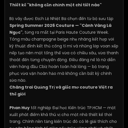
Thiết kế "không cần chỉnh một chi tiết nào"
Bộ váy được Địch Lệ Nhiệt Ba chọn đến từ bộ sưu tập
Spring Summer 2026 Couture — "Cành Vàng Lá
Ngọc"
, từng ra mắt tại Paris Haute Couture Week.
Tông màu champagne beige nhẹ nhàng kết hợp với
kỹ thuật đính kết thủ công tỉ mỉ và những lớp voan xếp
nếp tạo nên một tổng thể vừa có chiều sâu, vừa thanh
thoát đến từng chuyển động. Điều đáng nể là nữ diễn
viên hàng đầu Cbiz hoàn toàn hài lòng — bộ trang
phục vừa vặn hoàn hảo mà không cần bất kỳ chỉnh
sửa nào.
Chàng trai Quảng Trị và giấc mơ couture Việt ra
thế giới
Phan Huy
tốt nghiệp Đại học Kiến trúc TP.HCM — một
xuất phát điểm khá thú vị cho một nhà thiết kế thời
trang. Chính nền tảng kiến trúc đó có lẽ giải thích cho