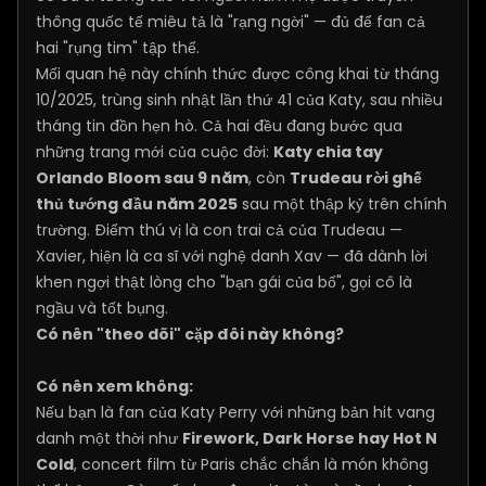
thông quốc tế miêu tả là "rạng ngời" — đủ để fan cả
hai "rụng tim" tập thể.
Mối quan hệ này chính thức được công khai từ tháng
10/2025, trùng sinh nhật lần thứ 41 của Katy, sau nhiều
tháng tin đồn hẹn hò. Cả hai đều đang bước qua
những trang mới của cuộc đời:
Katy chia tay
Orlando Bloom sau 9 năm
, còn
Trudeau rời ghế
thủ tướng đầu năm 2025
sau một thập kỷ trên chính
trường. Điểm thú vị là con trai cả của Trudeau —
Xavier, hiện là ca sĩ với nghệ danh Xav — đã dành lời
khen ngợi thật lòng cho "bạn gái của bố", gọi cô là
ngầu và tốt bụng.
Có nên "theo dõi" cặp đôi này không?
Có nên xem không:
Nếu bạn là fan của Katy Perry với những bản hit vang
danh một thời như
Firework, Dark Horse hay Hot N
Cold
, concert film từ Paris chắc chắn là món không