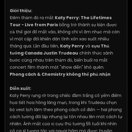
Giới thiệu:
Đêm thảm đỏ ra mắt
Katy Perry: The Lifetimes
Tour - Live from Paris
bỗng trở thành sự kiện được
cả thế giới đổ mắt vào, không chỉ vì âm nhạc mà còn
vì một cặp đôi khiến dân tình xôn xao suốt nhiều
tháng qua. Lần đầu tiên,
Katy Perry
và
cựu Thủ
tướng Canada Justin Trudeau
chính thức sánh
bước cùng nhau trên thảm đỏ, biến buổi ra mắt
concert film thành một "show diễn" khó quên.
Phong cách & Chemistry không thể phủ nhận
Diễn xuất:
Katy Perry rạng rỡ trong chiếc đầm trắng cổ yếm điểm
họa tiết hoa hồng lãng mạn, trong khi Trudeau chọn
bộ vest lịch lãm theo phong cách cổ điển — hai phong
cách tưởng đối lập nhưng lại tôn nhau lên một cách tự
nhiên. Ánh mắt của vị cựu thủ tướng 55 tuổi khi nhìn
cô ca sĩ tương tác với người hâm mộ được truyền