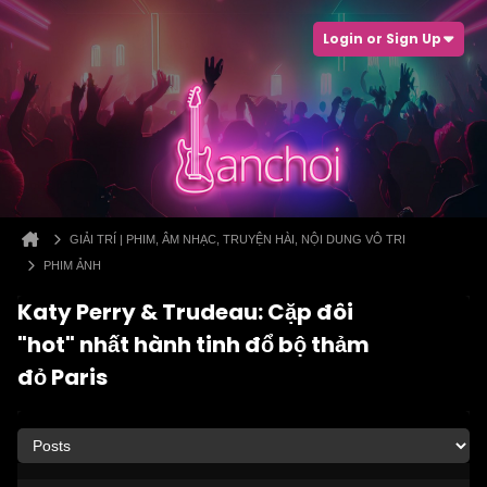
Login or Sign Up
GIẢI TRÍ | PHIM, ÂM NHẠC, TRUYỆN HÀI, NỘI DUNG VÔ TRI
PHIM ẢNH
Katy Perry & Trudeau: Cặp đôi
"hot" nhất hành tinh đổ bộ thảm
đỏ Paris