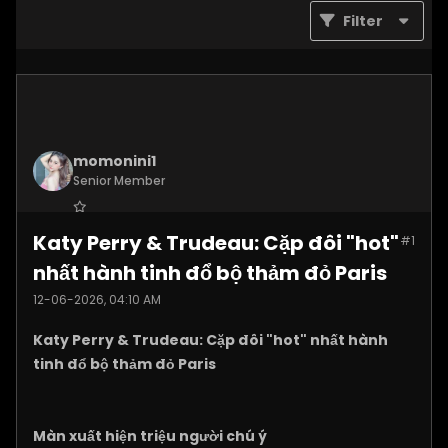
Filter
momonini1
Senior Member
Join Date:
Apr 2026
Katy Perry & Trudeau: Cặp đôi "hot"
#1
Posts:
5399
nhất hành tinh đổ bộ thảm đỏ Paris
12-06-2026, 04:10 AM
Katy Perry & Trudeau: Cặp đôi "hot" nhất hành
tinh đổ bộ thảm đỏ Paris
Màn xuất hiện triệu người chú ý