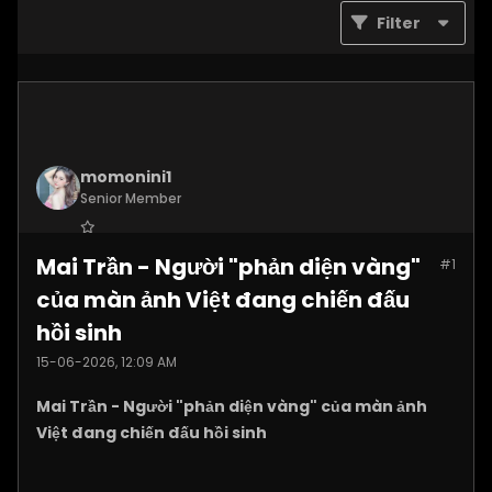
Filter
momonini1
Senior Member
Join Date:
Apr 2026
Mai Trần - Người "phản diện vàng"
#1
Posts:
5399
của màn ảnh Việt đang chiến đấu
hồi sinh
15-06-2026, 12:09 AM
Mai Trần - Người "phản diện vàng" của màn ảnh
Việt đang chiến đấu hồi sinh