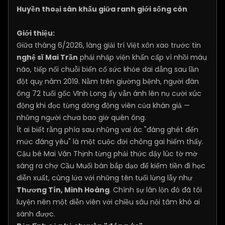
Huyền thoại sân khấu giữa ranh giới sống còn
Giới thiệu:
Giữa tháng 6/2026, làng giải trí Việt xôn xao trước tin
nghệ sĩ Mai Trần
phải nhập viện khẩn cấp vì nhồi máu
não, tiếp nối chuỗi biến cố sức khỏe dai dẳng sau lần
đột quỵ năm 2019. Nằm trên giường bệnh, người đàn
ông 72 tuổi gốc Vĩnh Long ấy vẫn ánh lên nụ cười xúc
động khi đọc từng dòng động viên của khán giả —
những người chưa bao giờ quên ông.
Ít ai biết rằng phía sau những vai ác "đáng ghét đến
mức đáng yêu" là một cuộc đời chông gai hiếm thấy.
Cậu bé Mai Văn Thịnh từng phải thức dậy lúc tờ mờ
sáng ra chợ Cầu Muối bán bắp dạo để kiếm tiền đi học
diễn xuất, cùng lứa với những tên tuổi lừng lẫy như
Thương Tín, Minh Hoàng
. Chính sự lăn lộn đó đã tôi
luyện nên một diễn viên với chiều sâu nội tâm khó ai
sánh được.