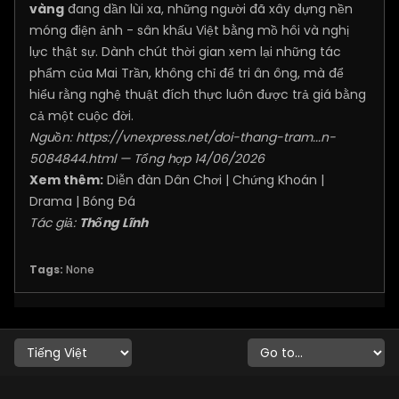
vàng
đang dần lùi xa, những người đã xây dựng nền
móng điện ảnh - sân khấu Việt bằng mồ hôi và nghị
lực thật sự. Dành chút thời gian xem lại những tác
phẩm của Mai Trần, không chỉ để tri ân ông, mà để
hiểu rằng nghệ thuật đích thực luôn được trả giá bằng
cả một cuộc đời.
Nguồn:
https://vnexpress.net/doi-thang-tram...n-
5084844.html
— Tổng hợp 14/06/2026
Xem thêm:
Diễn đàn Dân Chơi
|
Chứng Khoán
|
Drama
|
Bóng Đá
Tác giả:
Thống Lĩnh
Tags:
None