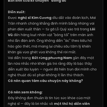
Bản lĩnh của kẻ chuyên "đóng ác"
Diễn xuất:
Được
nghệ sĩ Kim Cương
dìu dắt vào đoàn kịch, Mai
Trần nhanh chóng khẳng định mình bằng những vai
phản diện xuất thần — từ gã Lỗ Quý xảo trá trong
Lôi
Vũ
đến hàng loạt nhân vật "bóng tối" trên màn ảnh
nhỏ lẫn điện ảnh. Ông không diễn "ác" theo kiểu hô
hào gào thét, mà mang lại chiều sâu tâm lý khiến
khán giả vừa ghét vừa không thể rời mắt.
Vai diễn trong
Đất rừng phương Nam
gần đây một
lần nữa nhắc nhở khán giả trẻ rằng đây là bậc thầy
diễn xuất lão luyện — người đã hiến trọn đời mình cho
nghệ thuật dù số phận không ít lần thử thách.
Có nên quan tâm câu chuyện này không?
Có nên xem không:
Đây không đơn thuần là tin tức sức khỏe của một
nghệ sĩ — đây là lời nhắc về
một thế hệ diễn viên