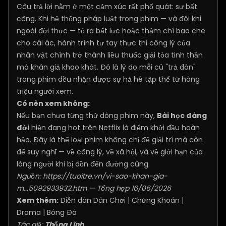
Câu trả lời nằm ở một cảm xúc rất phổ quát: sự bất
công. Khi hệ thống pháp luật trong phim — và đôi khi
ngoài đời thực — tỏ ra bất lực hoặc thậm chí bao che
cho cái ác, hành trình tự tay thực thi công lý của
nhân vật chính trở thành liều thuốc giải tỏa tinh thần
mà khán giả khao khát. Đó là lý do mỗi cú "trả đòn"
trong phim đều nhận được sự hả hê tập thể từ hàng
triệu người xem.
Có nên xem không:
Nếu bạn chưa từng thử dòng phim này,
Bài học đáng
đời
hiện đang hot trên Netflix là điểm khởi đầu hoàn
hảo. Đây là thể loại phim không chỉ để giải trí mà còn
để suy nghĩ — về công lý, về xã hội, và về giới hạn của
lòng người khi bị dồn đến đường cùng.
Nguồn:
https://tuoitre.vn/vi-sao-khan-gia-
m...5092933932.htm
— Tổng hợp 16/06/2026
Xem thêm:
Diễn đàn Dân Chơi
|
Chứng Khoán
|
Drama
|
Bóng Đá
Tác giả:
Thống Lĩnh