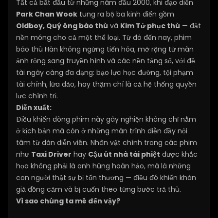
Tất cả bắt đầu từ những năm đầu 2000, khi đạo diễn
Park Chan Wook
tung ra bộ ba kinh điển gồm
Oldboy, Quý ông báo thù
và
Kim Tử phục thù
— đặt
nền móng cho cả một thể loại. Từ đó đến nay, phim
báo thù Hàn không ngừng tiến hóa, mở rộng từ màn
ảnh rộng sang truyền hình và các nền tảng số, với đề
tài ngày càng đa dạng: bạo lực học đường, tội phạm
tài chính, lừa đảo, hay thậm chí là cả hệ thống quyền
lực chính trị.
Diễn xuất:
Điều khiến dòng phim này gây nghiện không chỉ nằm
ở kịch bản mà còn ở những màn trình diễn đầy nội
tâm từ dàn diễn viên. Nhân vật chính trong các phim
như
Taxi Driver
hay
Cậu út nhà tài phiệt
được khắc
họa không phải là anh hùng hoàn hảo, mà là những
con người thật sự bị tổn thương — điều đó khiến khán
giả đồng cảm và bị cuốn theo từng bước trả thù.
Vì sao chúng ta mê đến vậy?