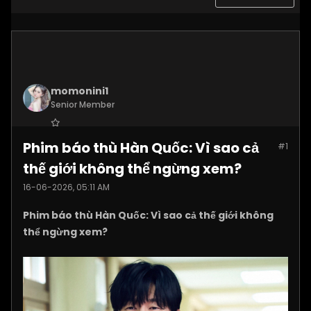
momonini1
Senior Member
Join Date:
Apr 2026
Phim báo thù Hàn Quốc: Vì sao cả
#1
Posts:
5399
thế giới không thể ngừng xem?
16-06-2026, 05:11 AM
Phim báo thù Hàn Quốc: Vì sao cả thế giới không
thể ngừng xem?