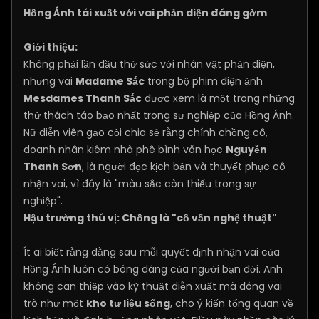
Hồng Ánh tái xuất với vai phản diện đáng gờm
Giới thiệu:
Không phải lần đầu thử sức với nhân vật phản diện,
nhưng vai
Madame Sắc
trong bộ phim điện ảnh
Mesdames Thanh Sắc
được xem là một trong những
thử thách táo bạo nhất trong sự nghiệp của Hồng Ánh.
Nữ diễn viên gạo cội chia sẻ rằng chính chồng cô,
doanh nhân kiêm nhà phê bình văn học
Nguyễn
Thanh Sơn
, là người đọc kịch bản và thuyết phục cô
nhận vai, vì đây là "màu sắc còn thiếu trong sự
nghiệp".
Hậu trường thú vị: Chồng là "cố vấn nghệ thuật"
Ít ai biết rằng đằng sau mỗi quyết định nhận vai của
Hồng Ánh luôn có bóng dáng của người bạn đời. Anh
không can thiệp vào kỹ thuật diễn xuất mà đóng vai
trò như một
kho tư liệu sống
, cho ý kiến tổng quan về