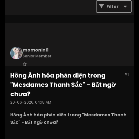
Filter
momonini1
Senior Member
Join Date:
Apr 2026
Hồng Ánh hóa phản diện trong
#1
Posts:
5399
"Mesdames Thanh Sắc" - Bất ngờ
chưa?
20-06-2026, 04:18 AM
Hồng Ánh hóa phản diện trong "Mesdames Thanh
Sắc" - Bất ngờ chưa?