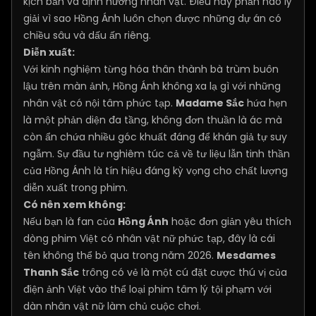
kịch bản và định hướng nhân vật. Điều này phần nào lý
giải vì sao Hồng Ánh luôn chọn được những dự án có
chiều sâu và dấu ấn riêng.
Diễn xuất:
Với kinh nghiệm từng hóa thân thành bà trùm buôn
lậu trên màn ảnh, Hồng Ánh không xa lạ gì với những
nhân vật có nội tâm phức tạp.
Madame Sắc
hứa hẹn
là một phản diện đa tầng, không đơn thuần là ác mà
còn ẩn chứa nhiều góc khuất đáng để khán giả tự suy
ngẫm. Sự đầu tư nghiêm túc cả về tư liệu lẫn tinh thần
của Hồng Ánh là tín hiệu đáng kỳ vọng cho chất lượng
diễn xuất trong phim.
Có nên xem không:
Nếu bạn là fan của
Hồng Ánh
hoặc đơn giản yêu thích
dòng phim Việt có nhân vật nữ phức tạp, đây là cái
tên không thể bỏ qua trong năm 2026.
Mesdames
Thanh Sắc
trông có vẻ là một cú đặt cược thú vị của
điện ảnh Việt vào thể loại phim tâm lý tội phạm với
dàn nhân vật nữ làm chủ cuộc chơi.