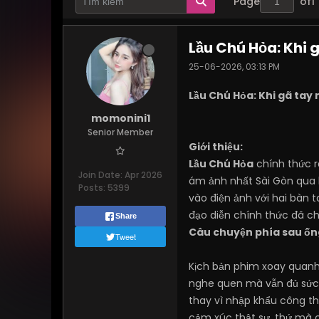
Page
of
1
Lầu Chú Hỏa: Khi 
25-06-2026, 03:13 PM
Lầu Chú Hỏa: Khi gã tay
momonini1
Senior Member
Giới thiệu:
Lầu Chú Hỏa
chính thức r
Join Date:
Apr 2026
ám ảnh nhất Sài Gòn qua 
Posts:
5399
vào điện ảnh với hai bàn t
đạo diễn chính thức đã ch
Share
Câu chuyện phía sau ốn
Tweet
Kịch bản phim xoay quanh
nghe quen mà vẫn đủ sức k
thay vì nhập khẩu công th
cảm xúc thật sự, thứ mà c