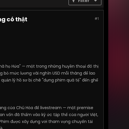
Filter
g có thật
#1
hà họ Hứa" — một trong những huyền thoại đô thị
ừng bỏ mức lương vài nghìn USD mỗi tháng để lao
h quản lý hồ sơ bị chê "dựng phim quá tệ" đến ghế
oang của Chú Hỏa để livestream — một premise
an vốn đã thấm vào ký ức tập thể của người Việt,
. Phim được xây dựng với tham vọng chuyển tải
ề.