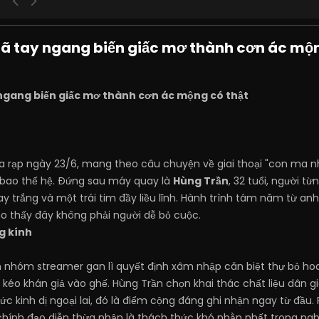
gã tay ngang biến giấc mơ thành cơn ác mộn
 ngang biến giấc mơ thành cơn ác mộng có thật
a rạp ngày 23/6, mang theo câu chuyện về giai thoại "con ma n
bao thế hệ. Đứng sau máy quay là
Hùng Trần
, 32 tuổi, người t
ay trắng và một trái tim đầy liều lĩnh. Hành trình tám năm từ an
o thấy đây không phải người dễ bỏ cuộc.
g kính
 nhóm streamer gan lì quyết định xâm nhập căn biệt thự bỏ h
éo khán giả vào ghế. Hùng Trần chọn khai thác chất liệu dân gi
ức kinh dị ngoại lai, đó là điểm cộng đáng ghi nhận ngay từ đầu
hính đạo diễn thừa nhận là thách thức khó nhằn nhất trong ngh