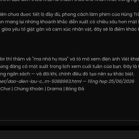
 viên chưa được tiết lộ đầy đủ, phong cách làm phim của Hùng 
ẹn mang lại những khoảnh khắc diễn xuất có chiều sâu hơn mặt 
 giữa yếu tố giật gân và cảm xúc nhân vật, đây sẽ là điểm khác b
lời thì thầm về "ma nhà họ Hứa" và tò mò xem điện ảnh Việt khai
ứng đáng có một suất trong lịch xem cuối tuần của bạn. Đây l
ng ngân sách — và đôi khi, chính điều đó tạo nên sự khác biệt.
.net/dao-dien-lau-c...m-5088963.html
— Tổng hợp 25/06/2026
 Chơi
|
Chứng Khoán
|
Drama
|
Bóng Đá