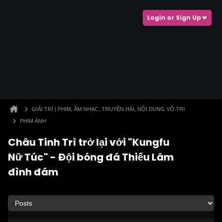
Login or Sign Up
GIẢI TRÍ | PHIM, ÂM NHẠC, TRUYỆN HÀI, NỘI DUNG VÔ TRI
PHIM ẢNH
Châu Tinh Trì trở lại với "Kungfu
Nữ Túc" - Đội bóng đá Thiếu Lâm
đình đám