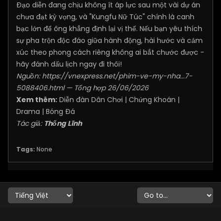
Đạo diễn đang chịu không ít áp lực sau một vài dự án
chưa đạt kỳ vọng, và "Kungfu Nữ Túc" chính là canh
bạc lớn để ông khẳng định lại vị thế. Nếu bạn yêu thích
sự pha trộn độc đáo giữa hành động, hài hước và cảm
xúc theo phong cách riêng không ai bắt chước được -
hãy đánh dấu lịch ngay đi thôi!
Nguồn:
https://vnexpress.net/phim-ve-my-nha...7-
5088406.html
— Tổng hợp 26/06/2026
Xem thêm:
Diễn đàn Dân Chơi
|
Chứng Khoán
|
Drama
|
Bóng Đá
Tác giả:
Thống Lĩnh
Tags:
None