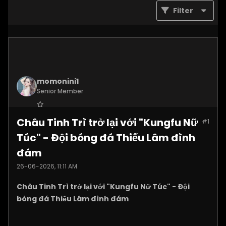
Filter
momonini1
Senior Member
Join Date:
Apr 2026
Châu Tinh Trì trở lại với "Kungfu Nữ
#1
Posts:
5399
Túc" - Đội bóng đá Thiếu Lâm đình
đám
26-06-2026, 11:11 AM
Châu Tinh Trì trở lại với "Kungfu Nữ Túc" - Đội
bóng đá Thiếu Lâm đình đám