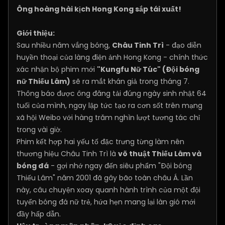
Ông hoàng hài kịch Hong Kong sắp tái xuất!
Giới thiệu:
Sau nhiều năm vắng bóng,
Châu Tinh Trì
- đạo diễn
huyền thoại của làng điện ảnh Hong Kong - chính thức
xác nhận bộ phim mới
"Kungfu Nữ Túc" (Đội bóng
nữ Thiếu Lâm)
sẽ ra mắt khán giả trong tháng 7.
Thông báo được ông đăng tải đúng ngày sinh nhật 64
tuổi của mình, ngay lập tức tạo ra cơn sốt trên mạng
xã hội Weibo với hàng trăm nghìn lượt tương tác chỉ
trong vài giờ.
Phim kết hợp hai yếu tố đặc trưng từng làm nên
thương hiệu Châu Tinh Trì là
võ thuật Thiếu Lâm và
bóng đá
- gợi nhớ ngay đến siêu phẩm "Đội bóng
Thiếu Lâm" năm 2001 đã gây bão toàn châu Á. Lần
này, câu chuyện xoay quanh hành trình của một đội
tuyển bóng đá nữ trẻ, hứa hẹn mang lại làn gió mới
đầy hấp dẫn.