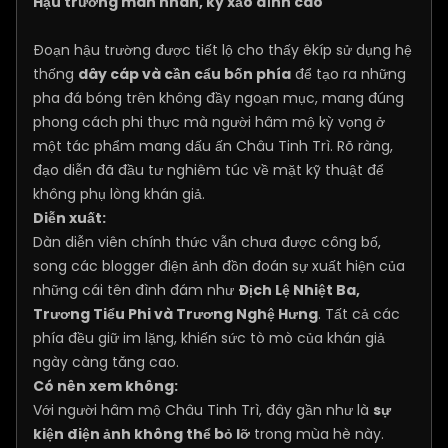
Hậu trường mãn nhãn, kỹ xảo đỉnh cao
Đoạn hậu trường được tiết lộ cho thấy êkíp sử dụng hệ
thống
dây cáp và cần cẩu bốn phía
để tạo ra những
pha đá bóng trên không đầy ngoạn mục, mang đúng
phong cách phi thực mà người hâm mộ kỳ vọng ở
một tác phẩm mang dấu ấn Châu Tinh Trì. Rõ ràng,
đạo diễn đã đầu tư nghiêm túc về mặt kỹ thuật để
không phụ lòng khán giả.
Diễn xuất:
Dàn diễn viên chính thức vẫn chưa được công bố,
song các blogger điện ảnh đồn đoán sự xuất hiện của
những cái tên đình đám như
Địch Lệ Nhiệt Ba,
Trương Tiểu Phi và Trương Nghệ Hưng
. Tất cả các
phía đều giữ im lặng, khiến sức tò mò của khán giả
ngày càng tăng cao.
Có nên xem không:
Với người hâm mộ Châu Tinh Trì, đây gần như là
sự
kiện điện ảnh không thể bỏ lỡ
trong mùa hè này.