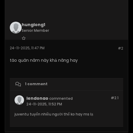
hunglong1
Senior Member
Join Date:
Nov 2025
24-11-2025, 11:47 PM
#2
Posts:
140
táo quân năm này khả năng hay
1 comment
lendonao
#2.
1
commented
24-11-2025, 11:52 PM
juventu tuyển nhiều người thế ko hay ms lạ