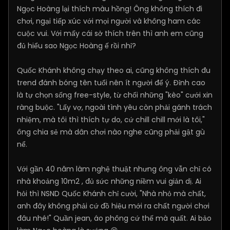
Ngọc Hoàng lại thích màu hồng! Ông không thích đi
chơi, ngại tiếp xúc với mọi người và không ham các
cuộc vui. Với mấy cái sở thích trên thì anh em cũng
đủ hiểu sao Ngọc Hoàng ế rồi nhỉ?
Quốc Khánh không chạy theo ai, cũng không thích đu
trend đánh bóng tên tuổi nên ít người để ý. Đỉnh cao
là tự chọn sống free-style, từ chối những "kèo" cưới xin
ràng buộc. "Lấy vợ, ngoài tình yêu còn phải gánh trách
nhiệm, mà tôi thì thích tự do, cứ chill chill mới là tôi,"
ông chia sẻ mà dân chơi nào nghe cũng phải gật gù
nể.
Với gần 40 năm làm nghệ thuật nhưng ông vẫn chỉ có
nhà khoảng 10m2 , đủ sức những niềm vui giản dị. Ai
hỏi thì NSND Quốc Khánh chỉ cười, "Nhà nhỏ mà chất,
anh đây không phải cứ đồ hiệu mới ra chất người chơi
đâu nhé!" Quần jean, áo phông cứ thế mà quất. Ai bảo