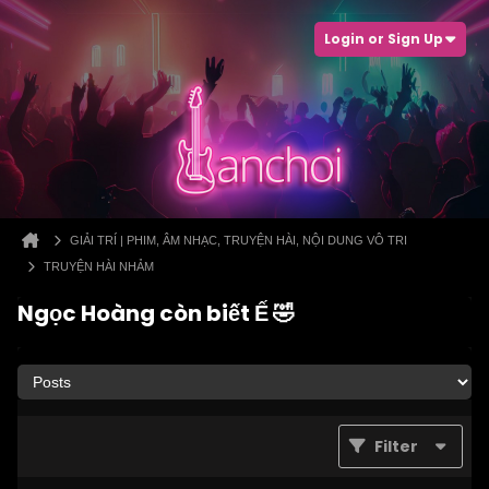
Login or Sign Up
GIẢI TRÍ | PHIM, ÂM NHẠC, TRUYỆN HÀI, NỘI DUNG VÔ TRI
TRUYỆN HÀI NHẢM
Ngọc Hoàng còn biết Ế 🤣
Filter