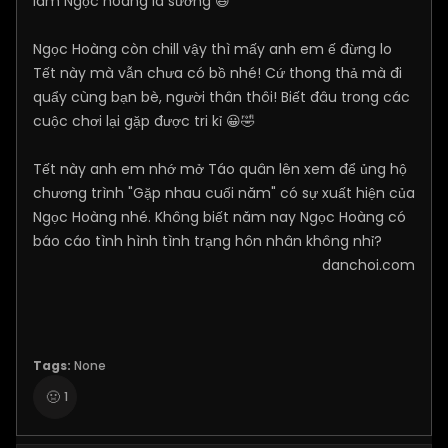
làm Ngọc hoàng là sướng 😆
Ngọc Hoàng còn chill vậy thì mấy anh em ế đừng lo
Tết này mà vẫn chưa có bồ nhé! Cứ thong thả mà đi
quẩy cùng bạn bè, người thân thôi! Biết đâu trong các
cuộc chơi lại gặp được tri kỉ 😀🤣
Tết này anh em nhớ mở Táo quân lên xem để ủng hộ
chương trình "Gặp nhau cuối năm" có sự xuất hiện của
Ngọc Hoàng nhé. Không biết năm nay Ngọc Hoàng có
báo cáo tình hình tình trạng hôn nhân không nhỉ?
danchoi.com
Tags:
None
🤢
1