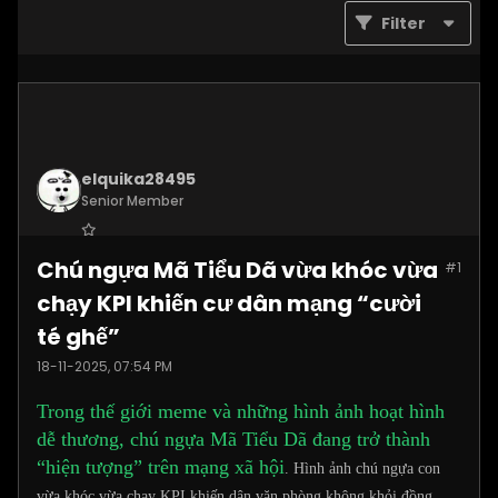
Filter
elquika28495
Senior Member
Join Date:
Nov 2025
Chú ngựa Mã Tiểu Dã vừa khóc vừa
#1
Posts:
2062
chạy KPI khiến cư dân mạng “cười
té ghế”
18-11-2025, 07:54 PM
Trong thế giới meme và những hình ảnh hoạt hình
dễ thương, chú ngựa Mã Tiểu Dã đang trở thành
“hiện tượng” trên mạng xã hội
. Hình ảnh chú ngựa con
vừa khóc vừa chạy KPI khiến dân văn phòng không khỏi đồng