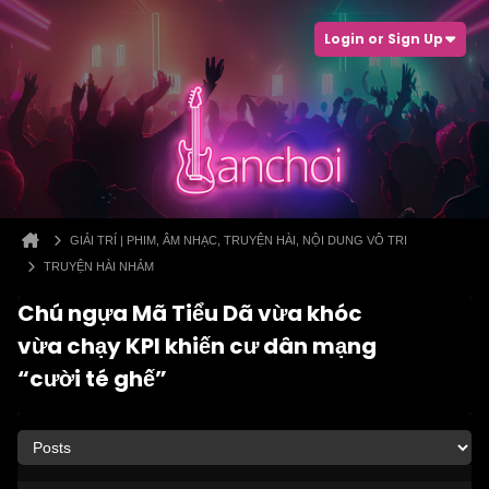
Login or Sign Up
GIẢI TRÍ | PHIM, ÂM NHẠC, TRUYỆN HÀI, NỘI DUNG VÔ TRI
TRUYỆN HÀI NHẢM
Chú ngựa Mã Tiểu Dã vừa khóc
vừa chạy KPI khiến cư dân mạng
“cười té ghế”