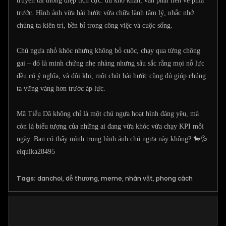
truyền tải thông điệp tích cực: dù khó khăn, vẫn phải tiến về phía
trước. Hình ảnh vừa hài hước vừa chữa lành tâm lý, nhắc nhở
chúng ta kiên trì, bền bỉ trong công việc và cuộc sống.
Chú ngựa nhỏ khóc nhưng không bỏ cuộc, chạy qua từng chông
gai – đó là minh chứng nhẹ nhàng nhưng sâu sắc rằng mọi nỗ lực
đều có ý nghĩa, và đôi khi, một chút hài hước cũng đủ giúp chúng
ta vững vàng hơn trước áp lực.
Mã Tiểu Dã không chỉ là một chú ngựa hoạt hình đáng yêu, mà
còn là biểu tượng của những ai đang vừa khóc vừa chạy KPI mỗi
ngày. Bạn có thấy mình trong hình ảnh chú ngựa này không? 🐎💦
elquika28495
Tags:
danchoi
,
dễ thương
,
meme
,
nhân vật
,
phong cách