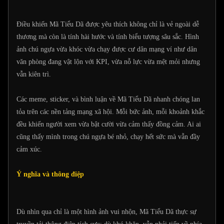
Điều khiến Mã Tiểu Dã được yêu thích không chỉ là vẻ ngoài dễ
thương mà còn là tính hài hước và tính biểu tượng sâu sắc. Hình
ảnh chú ngựa vừa khóc vừa chạy được cư dân mạng ví như dân
văn phòng đang vật lộn với KPI, vừa nỗ lực vừa mệt mỏi nhưng
vẫn kiên trì.
Các meme, sticker, và bình luận về Mã Tiểu Dã nhanh chóng lan
tỏa trên các nền tảng mạng xã hội. Mỗi bức ảnh, mỗi khoảnh khắc
đều khiến người xem vừa bật cười vừa cảm thấy đồng cảm. Ai ai
cũng thấy mình trong chú ngựa bé nhỏ, chạy hết sức mà vẫn đầy
cảm xúc.
Ý nghĩa và thông điệp
Dù nhìn qua chỉ là một hình ảnh vui nhộn, Mã Tiểu Dã thực sự