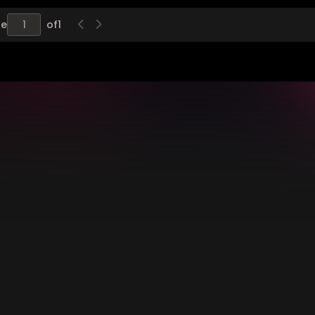
ge
of
1