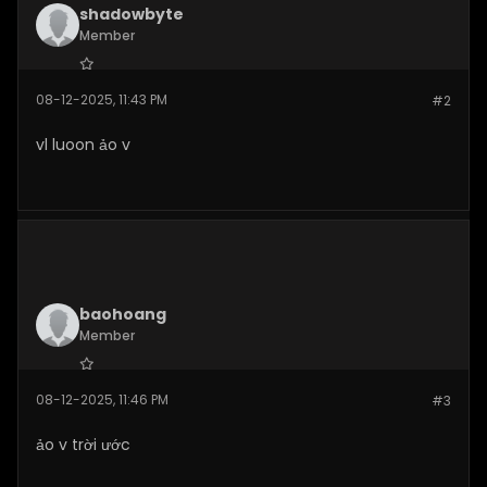
shadowbyte
Member
Join Date:
Nov 2025
08-12-2025, 11:43 PM
#2
Posts:
50
vl luoon ảo v
baohoang
Member
Join Date:
Nov 2025
08-12-2025, 11:46 PM
#3
Posts:
54
ảo v trời ước