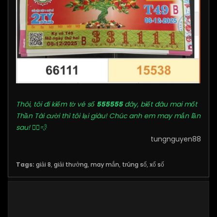
Thôi, tôi đi kiếm tờ vé số
555555
đây, biết đâu mai mốt
Thần Tài cười thì tôi lại giàu! Chúc anh em may mắn lần
sau! 🏃‍♂️💨
tungnguyen88
Tags:
giải 8
,
giải thưởng
,
may mắn
,
trúng số
,
xổ số