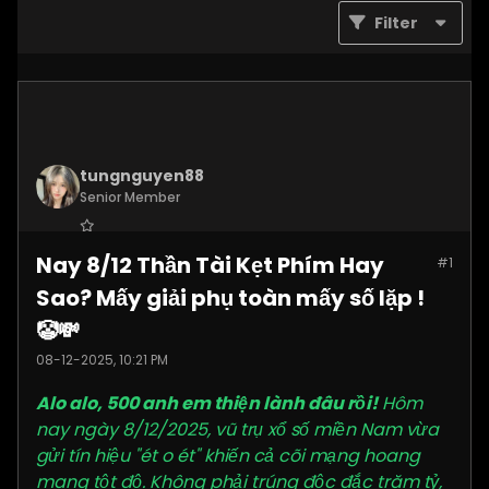
Filter
tungnguyen88
Senior Member
Join Date:
Nov 2025
Nay 8/12 Thần Tài Kẹt Phím Hay
#1
Posts:
3619
Sao? Mấy giải phụ toàn mấy số lặp !
🤡💸
08-12-2025, 10:21 PM
Alo alo, 500 anh em thiện lành đâu rồi!
Hôm
nay ngày 8/12/2025, vũ trụ xổ số miền Nam vừa
gửi tín hiệu "ét o ét" khiến cả cõi mạng hoang
mang tột độ. Không phải trúng độc đắc trăm tỷ,