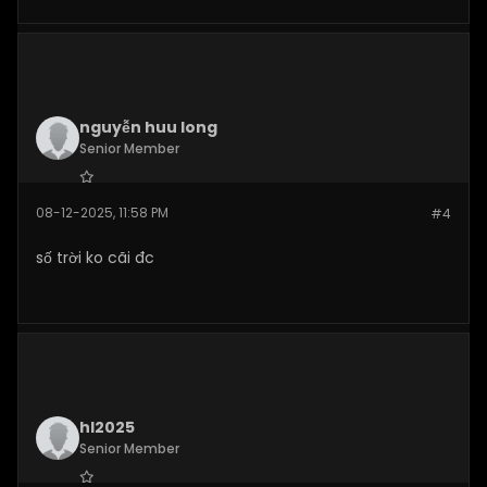
nguyễn huu long
Senior Member
Join Date:
Dec 2025
08-12-2025, 11:58 PM
#4
Posts:
109
số trời ko cãi đc
hl2025
Senior Member