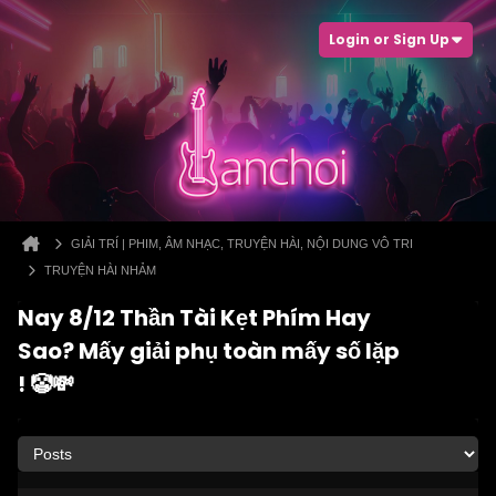
Login or Sign Up
GIẢI TRÍ | PHIM, ÂM NHẠC, TRUYỆN HÀI, NỘI DUNG VÔ TRI
TRUYỆN HÀI NHẢM
Nay 8/12 Thần Tài Kẹt Phím Hay
Sao? Mấy giải phụ toàn mấy số lặp
! 🤡💸