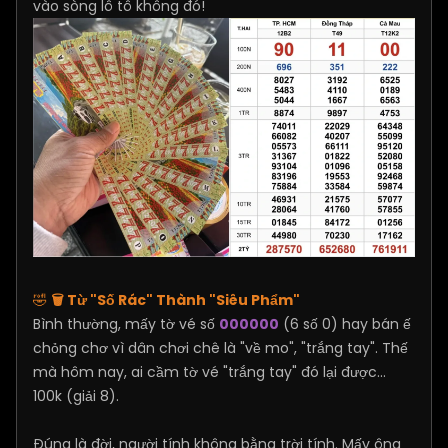
vào sòng lô tô không đó!
🤣
🗑️
Từ "Số Rác" Thành "Siêu Phẩm"
Bình thường, mấy tờ vé số
000000
(6 số 0) hay bán ế
chỏng chơ vì dân chơi chê là "về mo", "trắng tay". Thế
mà hôm nay, ai cầm tờ vé "trắng tay" đó lại được...
100k (giải 8).
Đúng là đời, người tính không bằng trời tính. Mấy ông