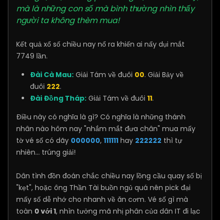
mà là những con số mà bình thường nhìn thấy
người ta không thèm mua!
Kết quả xổ số chiều nay nổ ra khiến ai nấy dụi mắt
7749 lần.
Đài Cà Mau:
Giải Tám về đuôi
00
. Giải Bảy về
đuôi
222
.
Đài Đồng Tháp:
Giải Tám về đuôi
11
.
Điều này có nghĩa là gì? Có nghĩa là những thánh
nhân nào hôm nay "nhắm mắt đưa chân" mua mấy
tờ vé số có dãy
000000
,
111111
hay
222222
thì tự
nhiên... trúng giải!
Dân tình đồn đoán chắc chiều nay lồng cầu quay số bị
"kẹt", hoặc ông Thần Tài buồn ngủ quá nên pick đại
mấy số dễ nhớ cho nhanh về ăn cơm. Vé số gì mà
toàn
0 với 1
, nhìn tưởng mã nhị phân của dân IT đi lạc