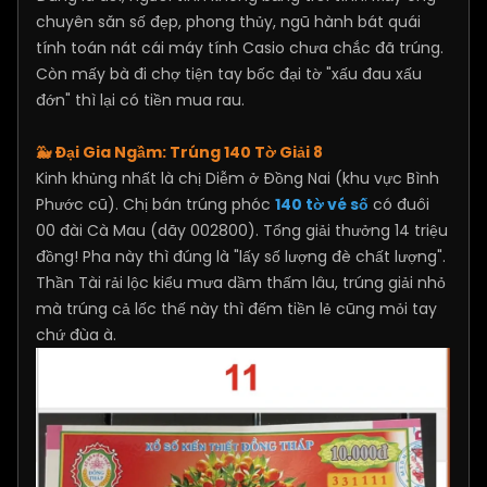
chuyên săn số đẹp, phong thủy, ngũ hành bát quái
tính toán nát cái máy tính Casio chưa chắc đã trúng.
Còn mấy bà đi chợ tiện tay bốc đại tờ "xấu đau xấu
đớn" thì lại có tiền mua rau.
🐳
Đại Gia Ngầm: Trúng 140 Tờ Giải 8
Kinh khủng nhất là chị Diễm ở Đồng Nai (khu vực Bình
Phước cũ). Chị bán trúng phóc
140 tờ vé số
có đuôi
00 đài Cà Mau (dãy 002800). Tổng giải thưởng 14 triệu
đồng! Pha này thì đúng là "lấy số lượng đè chất lượng".
Thần Tài rải lộc kiểu mưa dầm thấm lâu, trúng giải nhỏ
mà trúng cả lốc thế này thì đếm tiền lẻ cũng mỏi tay
chứ đùa à.