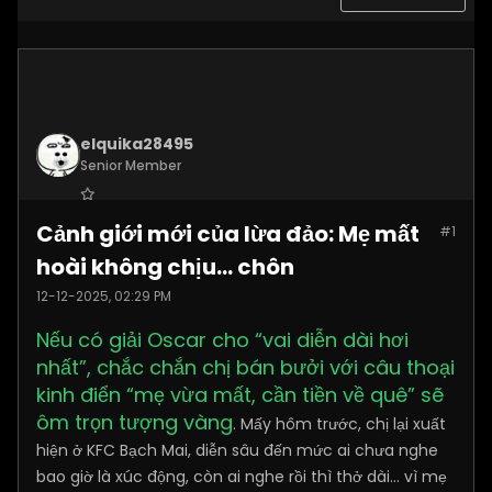
elquika28495
Senior Member
Join Date:
Nov 2025
Cảnh giới mới của lừa đảo: Mẹ mất
#1
Posts:
2062
hoài không chịu… chôn
12-12-2025, 02:29 PM
Nếu có giải Oscar cho “vai diễn dài hơi
nhất”, chắc chắn chị bán bưởi với câu thoại
kinh điển “mẹ vừa mất, cần tiền về quê” sẽ
ôm trọn tượng vàng
. Mấy hôm trước, chị lại xuất
hiện ở KFC Bạch Mai, diễn sâu đến mức ai chưa nghe
bao giờ là xúc động, còn ai nghe rồi thì thở dài… vì mẹ