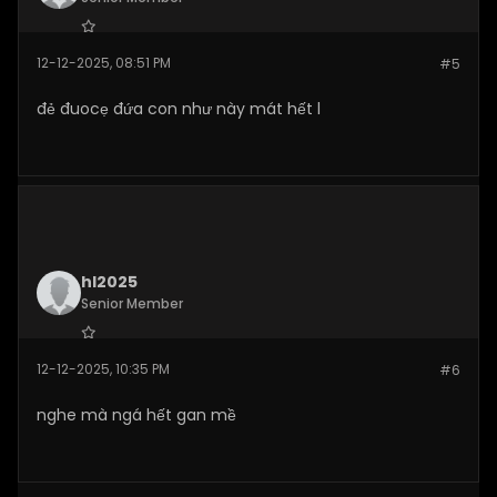
Join Date:
Nov 2025
12-12-2025, 08:51 PM
#5
Posts:
184
đẻ đuocẹ đứa con như này mát hết l
hl2025
Senior Member
Join Date:
Nov 2025
12-12-2025, 10:35 PM
#6
Posts:
149
nghe mà ngá hết gan mề