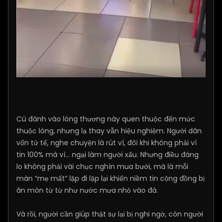
Cú đánh vào lòng thương này quen thuộc đến mức
thuộc lòng, nhưng lạ thay vẫn hiệu nghiệm. Người dân
vốn tử tế, nghe chuyện là rút ví, đôi khi không phải vì
tin 100% mà vì… ngại làm người xấu. Nhưng điều đáng
lo không phải vài chục nghìn mua bưởi, mà là mỗi
màn “mẹ mất” lặp đi lặp lại khiến niềm tin cộng đồng bị
ăn mòn từ từ như nước mưa nhỏ vào đá.
Và rồi, người cần giúp thật sự lại bị nghi ngờ, còn người