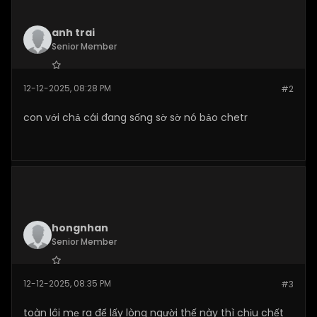
anh trai
Senior Member
Join Date:
Dec 2025
12-12-2025, 08:28 PM
#2
Posts:
142
con với chả cái đang sống sờ sờ nó bảo chetr
hongnhan
Senior Member
Join Date:
Dec 2025
12-12-2025, 08:35 PM
#3
Posts:
140
toàn lôi mẹ ra để lấy lòng người thế này thì chịu chết