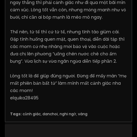
ngay thẳng thì phải cảnh giác như đi qua một bãi mìn
cảm xúc. Lòng tốt vẫn còn, nhưng mỏng manh như vỏ
bưởi, chỉ cần ai bóp mạnh là méo mó ngay.
Thế nên, tử tế thì cứ tử tế, nhưng tỉnh táo giùm cái.
Gặp tình huống quen mặt, quen thoại, diễn dài tập thì
các mom cứ nhẹ nhàng mời bảo vệ vào cuộc hoặc
đưa chị lên phường “uống chén nước chè cho ấm
bụng”. Vừa lịch sự vừa ngăn ngừa diễn tiếp phần 2.
Lòng tốt là để giúp đúng người. Đừng để mấy màn “mẹ
mất phiên bản bất tử” làm mình mất cảnh giác nha
các mom!
elquika28495
Tags:
cảnh giác
,
danchoi
,
nghi ngờ
,
vàng