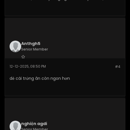
Anthgh5
Senior Member
Join Date:
Nov 2025
12-12-2025, 08:50 PM
#4
Posts:
187
dẻ cái trứng ăn còn ngon hơn
nghiện agdi
Senior Member