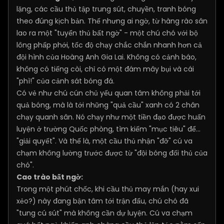
lặng, các cầu thủ tập trung sút, chuyền, tranh bóng
theo đúng kịch bản. Thế nhưng ai ngờ, từ hàng rào sân
lao ra một "tuyển thủ bất ngờ" - một chú chó với bộ
lông phấp phới, tốc độ chạy chắc chắn nhanh hơn cả
đội hình của Hoàng Anh Gia Lai. Không có cảnh báo,
không có tiếng còi, chỉ có một đám mây bụi và cái
"phì!" của cảnh sát bóng đá.
Có vẻ như chú cún chủ yếu quan tâm không phải tới
quả bóng, mà là tới những "quả cầu" xanh có 2 chân
chạy quanh sân. Nó chạy như một tiền đạo được huấn
luyện ở trường Quốc phòng, tìm kiếm "mục tiêu" để...
"giải quyết". Và thế là, một cầu thủ nhận "đỡ" cú va
chạm không lường trước được từ "đội bóng đối thủ của
chó".
Cao trào bất ngờ:
Trong một phút chốc, khi cầu thủ may mắn (hay xui
xẻo?) này đang bận tâm tới trận đấu, chú chó đã
"tung cú sút" mà không cần dự luyện. Cú va chạm