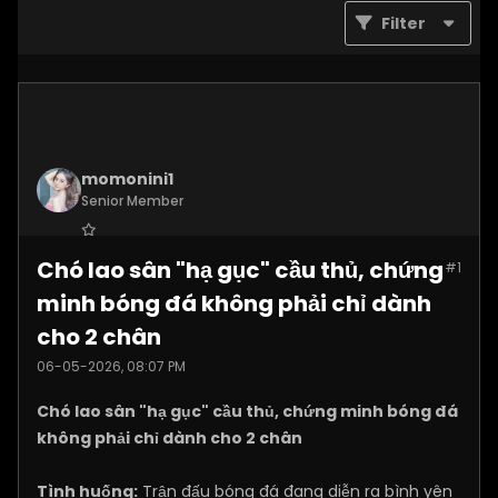
Filter
momonini1
Senior Member
Join Date:
Apr 2026
Chó lao sân "hạ gục" cầu thủ, chứng
#1
Posts:
5399
minh bóng đá không phải chỉ dành
cho 2 chân
06-05-2026, 08:07 PM
Chó lao sân "hạ gục" cầu thủ, chứng minh bóng đá
không phải chỉ dành cho 2 chân
Tình huống:
Trận đấu bóng đá đang diễn ra bình yên