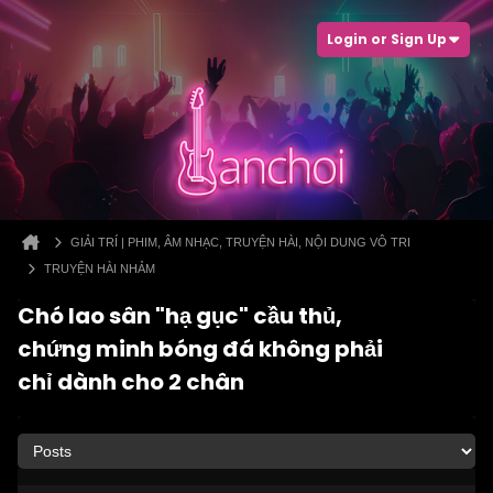
Login or Sign Up
GIẢI TRÍ | PHIM, ÂM NHẠC, TRUYỆN HÀI, NỘI DUNG VÔ TRI
TRUYỆN HÀI NHẢM
Chó lao sân "hạ gục" cầu thủ,
chứng minh bóng đá không phải
chỉ dành cho 2 chân