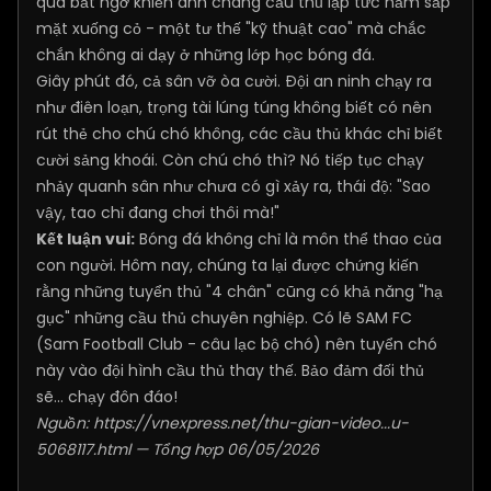
quá bất ngờ khiến anh chàng cầu thủ lập tức nằm sấp
mặt xuống cỏ - một tư thế "kỹ thuật cao" mà chắc
chắn không ai dạy ở những lớp học bóng đá.
Giây phút đó, cả sân vỡ òa cười. Đội an ninh chạy ra
như điên loạn, trọng tài lúng túng không biết có nên
rút thẻ cho chú chó không, các cầu thủ khác chỉ biết
cười sảng khoái. Còn chú chó thì? Nó tiếp tục chạy
nhảy quanh sân như chưa có gì xảy ra, thái độ: "Sao
vậy, tao chỉ đang chơi thôi mà!"
Kết luận vui:
Bóng đá không chỉ là môn thể thao của
con người. Hôm nay, chúng ta lại được chứng kiến
rằng những tuyển thủ "4 chân" cũng có khả năng "hạ
gục" những cầu thủ chuyên nghiệp. Có lẽ SAM FC
(Sam Football Club - câu lạc bộ chó) nên tuyển chó
này vào đội hình cầu thủ thay thế. Bảo đảm đối thủ
sẽ... chạy đôn đáo!
Nguồn:
https://vnexpress.net/thu-gian-video...u-
5068117.html
— Tổng hợp 06/05/2026