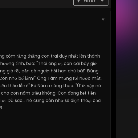
Filter
#1
g xóm rằng thằng con trai duy nhất lên thành
ương tình, bảo: "Thôi ông ơi, con cái bây giờ
ng già rồi, cần có người hỏi han chứ bà!" Đúng
 ơi! Con nhớ bố lắm!" Ông Tám mừng rơi nước mắt,
 hiếu thảo lắm!" Bà Năm mừng theo: "Ừ ừ, vậy nó
ển cho con năm triệu không. Con đang kẹt tiền
à ơi. Dù sao... nó cũng còn nhớ số điện thoại của
6