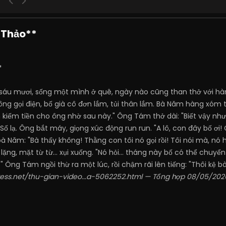
 Thảo**
*
u mươi, sống một mình ở quê, ngày nào cũng than thở với hàn
ng gọi điện, bố già cô đơn lắm, tủi thân lắm. Bà Năm hàng xóm th
n kiếm tiền cho ông nhờ sau này." Ông Tám thở dài: "Biết vậy như
. Số lạ. Ông bắt máy, giọng xúc động run run. "A lô, con đây bố
à Năm: "Bà thấy không! Thằng con tôi nó gọi rồi! Tôi nói mà, nó
ặng, mặt từ từ... xụi xuống. "Nó hỏi... tháng này bố có thể chuy
." Ông Tám ngồi thừ ra một lúc, rồi chậm rãi lên tiếng: "Thôi kệ b
ress.net/thu-gian-video...a-5062252.html
— Tổng hợp 08/05/202