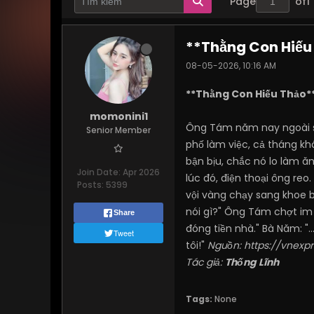
Page
of
1
**Thằng Con Hiếu
08-05-2026, 10:16 AM
**Thằng Con Hiếu Thảo*
momonini1
Ông Tám năm nay ngoài sá
Senior Member
phố làm việc, cả tháng khô
bận bịu, chắc nó lo làm ă
Join Date:
Apr 2026
lúc đó, điện thoại ông reo
Posts:
5399
vội vàng chạy sang khoe b
nói gì?" Ông Tám chợt im l
Share
đóng tiền nhà." Bà Năm: "..
Tweet
tôi!"
Nguồn:
https://vnexp
Tác giả:
Thống Lĩnh
Tags:
None