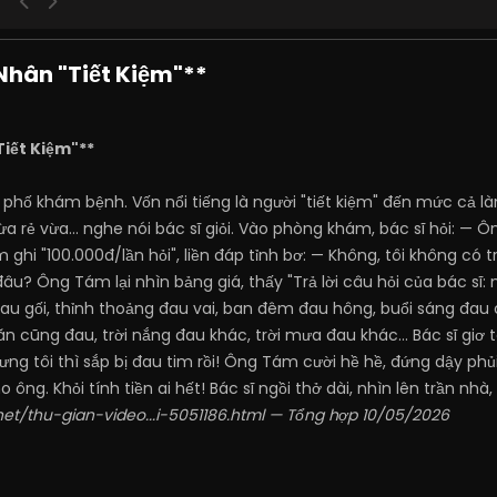
Nhân "Tiết Kiệm"**
Tiết Kiệm"**
hố khám bệnh. Vốn nổi tiếng là người "tiết kiệm" đến mức cả là
rẻ vừa... nghe nói bác sĩ giỏi. Vào phòng khám, bác sĩ hỏi: — 
hi "100.000đ/lần hỏi", liền đáp tỉnh bơ: — Không, tôi không có tri
âu? Ông Tám lại nhìn bảng giá, thấy "Trả lời câu hỏi của bác sĩ: m
đau gối, thỉnh thoảng đau vai, ban đêm đau hông, buổi sáng đau
n cũng đau, trời nắng đau khác, trời mưa đau khác... Bác sĩ giơ 
ưng tôi thì sắp bị đau tim rồi! Ông Tám cười hề hề, đứng dậy ph
ho ông. Khỏi tính tiền ai hết! Bác sĩ ngồi thở dài, nhìn lên trần n
net/thu-gian-video...i-5051186.html
— Tổng hợp 10/05/2026