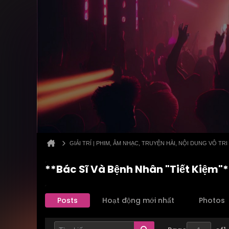
GIẢI TRÍ | PHIM, ÂM NHẠC, TRUYỆN HÀI, NỘI DUNG VÔ TRI
**Bác Sĩ Và Bệnh Nhân "Tiết Kiệm"*
Posts
Hoạt động mới nhất
Photos