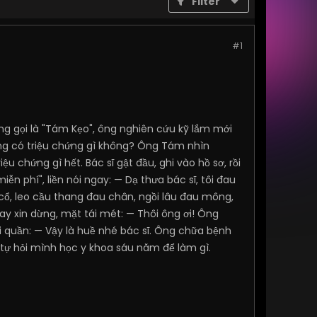
Filter
#1
ng gọi là "Tám Kẹo", ông nghiên cứu kỹ lắm mới
Ông có triệu chứng gì không? Ông Tám nhìn
ệu chứng gì hết. Bác sĩ gật đầu, ghi vào hồ sơ, rồi
iễn phí", liền nói ngay: — Dạ thưa bác sĩ, tôi đau
 cổ, leo cầu thang đau chân, ngồi lâu đau mông,
tay xin dừng, mặt tái mét: — Thôi ông ơi! Ông
ủi quần: — Vậy là huề nhé bác sĩ. Ông chữa bệnh
hà, tự hỏi mình học y khoa sáu năm để làm gì.