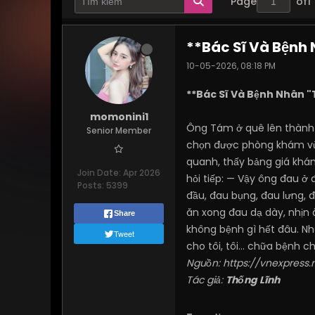
Page
of
1
**Bác Sĩ Và Bệnh 
10-05-2026, 08:18 PM
**Bác Sĩ Và Bệnh Nhân "
momonini1
Ông Tám ở quê lên thành p
Senior Member
chọn được phòng khám vừa 
quanh, thấy bảng giá khám g
Join Date:
Apr 2026
hỏi tiếp: — Vậy ông đau ở đ
Posts:
5399
đầu, đau bụng, đau lưng, 
ăn xong đau dạ dày, nhịn ă
Share
không bệnh gì hết đâu. Nh
Tweet
cho tôi, tôi... chữa bệnh c
Nguồn:
https://vnexpress.
Tác giả:
Thống Lĩnh