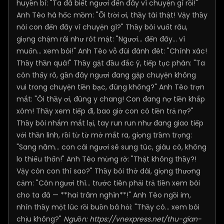
huyền bí: "Ta đã biết ngươi đến đây vì chuyện gì rồi!"
Anh Tèo há hốc mồm: "Ối trời ơi, thầy tài thật! Vậy thầy
nói con đến đây vì chuyện gì?" Thầy bói vuốt râu,
giọng chậm rãi như rót mật: "Ngươi... đến đây... vì
muốn... xem bói!" Anh Tèo vỗ đùi đánh đét: "Chính xác!
Thầy thần quá!" Thầy gật đầu đắc ý, tiếp tục phán: "Ta
còn thấy rõ, gần đây ngươi đang gặp chuyện không
vui trong chuyện tiền bạc, đúng không?" Anh Tèo trợn
mắt: "Ôi thầy ơi, đúng y chang! Con đang nợ tiền khắp
xóm! Thầy xem tiếp đi, bao giờ con có tiền trả nợ?"
Thầy bói nhắm mắt lại, tay run run như đang giao tiếp
với thần linh, rồi từ từ mở mắt ra, giọng trầm trọng:
"Sang năm... con cái ngươi sẽ sung túc, giàu có, không
lo thiếu thốn!" Anh Tèo mừng rỡ: "Thật không thầy?!
Vậy còn con thì sao?" Thầy bói thở dài, giọng thương
cảm: "Còn ngươi thì... trước tiên phải trả tiền xem bói
cho ta đã — **hai trăm nghìn**!" Anh Tèo ngồi im,
nhìn thầy một lúc rồi buồn bã hỏi: "Thầy có... xem bói
chịu không?"
Nguồn:
https://vnexpress.net/thu-gian-