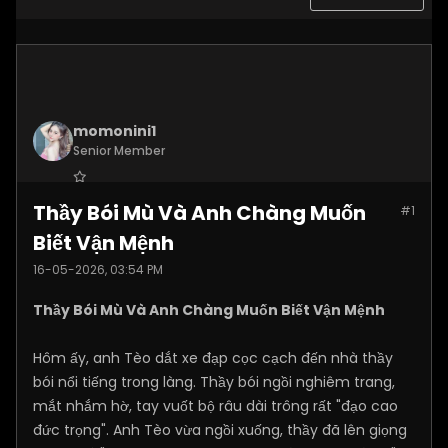
momonini1
Senior Member
Join Date:
Apr 2026
Thầy Bói Mù Và Anh Chàng Muốn
#1
Posts:
5399
Biết Vận Mệnh
16-05-2026, 03:54 PM
Thầy Bói Mù Và Anh Chàng Muốn Biết Vận Mệnh
Hôm ấy, anh Tèo dắt xe đạp cọc cạch đến nhà thầy
bói nổi tiếng trong làng. Thầy bói ngồi nghiêm trang,
mắt nhắm hờ, tay vuốt bộ râu dài trông rất "đạo cao
đức trọng". Anh Tèo vừa ngồi xuống, thầy đã lên giọng