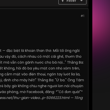
Filter
#1
— đặc biệt là khoản than thở. Mỗi tối ông ngồi
hau vậy đó, cách nhau có một cái ghế, thơm tho
ết mà vẫn còn gánh nước cho bà nội..." Thằng Ba:
 biết không, hồi đó ba yêu một con nhỏ xóm trên,
 cắm mặt vào điện thoại, ngón tay lướt lia lịa,
 tỷ, định cho mày hết!" Thằng Ba: "Ừ ba." Ông Tám
rẻ bây giờ không chịu nghe người lớn nói chuyện
ẽ vào phòng, mở Facebook, đăng: *"Cô đơn quá!"*
ress.net/thu-gian-video...p-5066223.html
— Tổng