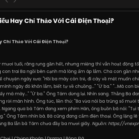
ếu Hay Chỉ Thảo Với Cái Điện Thoại?
 Chỉ Thảo Với Cái Điện Thoại?
ơi tuổi, răng rụng gần hết, nhưng miệng thì vẫn hoạt động tốt 
ng con trai Ba ngồi bên cạnh mà lòng ấm áp lắm. Cha con gần n
kể chuyện ngày xưa: "Hồi ba mày còn trẻ, đi cày về mệt muốn ch
hà mình ngày đó khôn lắm, biết tự về chuồng..." "Ừ ba." "...Mà con
ấy má mày..." "Ừ ba." Ông Tám dừng lại. Nhìn sang. Thằng Ba đang
ng rời màn hình. Ông tức, liền thử: "Ba vừa nói ba trúng số mười
. Ngang qua bà Tám đang xem phim Hàn, ông buồn bã nói: "Tụi t
ông." Ông Tám nhìn bà. Bà cũng đang cắm điện thoại. Ông lặng l
ằng Ba lẫn bà Tám chưa đầy ba mươi giây.
Nguồn:
https://vnexp
 Chơi
|
Chứng Khoán
|
Drama
|
Bóng Đá