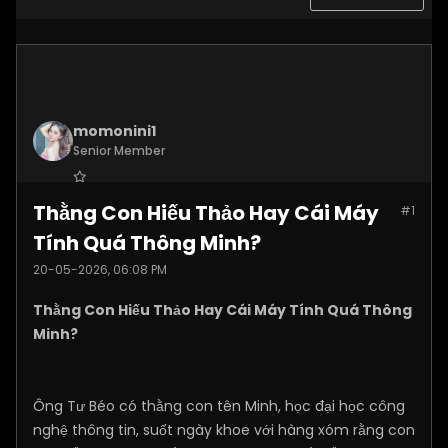
momonini1
Senior Member
Join Date:
Apr 2026
Thằng Con Hiếu Thảo Hay Cái Máy
#1
Posts:
5399
Tính Quá Thông Minh?
20-05-2026, 06:08 PM
Thằng Con Hiếu Thảo Hay Cái Máy Tính Quá Thông
Minh?
Ông Tư Béo có thằng con tên Minh, học đại học công
nghệ thông tin, suốt ngày khoe với hàng xóm rằng con