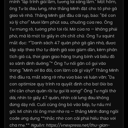
mình "lập trình giỏi lắm, tương lai sáng lắm." Một hôm,
ông Tư bị đau lưng, nhờ thằng Minh đặt cho tô phở gà
giao về nhà. Thằng Minh gật đầu cái rụp, bảo: "Để con
xử lý cho!" Mười lăm phút sau, chuông cửa reo. Ông
Tư mừng rỡ, tưởng phở tới rồi. Mở cửa ra — không phải
phở, mà là một tờ giấy in chi chít chữ. Ông Tư squint
mắt đọc: *"Danh sách 47 quán phở gà gần nhà, được
sắp xếp theo thứ tự đánh giá sao giảm dần, kèm phân
tích giá cả, thời gian giao hàng trung bình và biểu đồ
so sánh dinh dưỡng."* Ông Tư nổi gân cổ gọi vào
trong: "Minh ơi! Ba đói, con làm cái gì vậy?" Thằng Minh
thò đầu ra, mắt sáng rỡ như vừa bảo vệ luận văn: "Dạ
con optimize quy trình ra quyết định cho ba! Giờ ba
chỉ cần chọn quán rồi tự gọi là xong!" Ông Tư ngồi thở
dài, nhìn tờ giấy 47 quán, nhìn cái lưng đau không
đứng dậy nổi. Cuối cùng ông bò vào bếp, tự nấu mì
gói. Mì chín rồi ông mới nhớ ra — thằng Minh đang ngồi
code ứng dụng **nhắc nhở con cái phải hiếu thảo với
cha mẹ.**
Nguồn:
https://vnexpress.net/thu-gian-